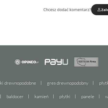
Chcesz dodać komentarz?
Zal
tki drewnopodobne
gres drewnopodobny
płyt
baldocer
kamień
płytki
panele
w