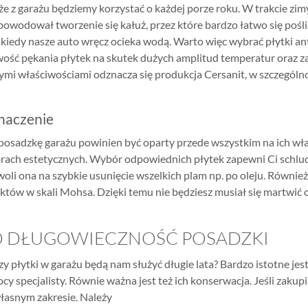
że z garażu będziemy korzystać o każdej porze roku. W trakcie zi
powodował tworzenie się kałuż, przez które bardzo łatwo się pośl
 kiedy nasze auto wręcz ocieka wodą. Warto więc wybrać płytki a
 wość pękania płytek na skutek dużych amplitud temperatur oraz
ymi właściwościami odznacza się produkcja Cersanit, w szczególno
naczenie
osadzkę garażu powinien być oparty przede wszystkim na ich właś
rach estetycznych. Wybór odpowiednich płytek zapewni Ci schlu
oli ona na szybkie usunięcie wszelkich plam np. po oleju. Również
tów w skali Mohsa. Dzięki temu nie będziesz musiał się martwić 
O DŁUGOWIECZNOŚĆ POSADZKI
zy płytki w garażu będą nam służyć długie lata? Bardzo istotne je
ocy specjalisty. Równie ważna jest też ich konserwacja. Jeśli z
łasnym zakresie. Należy