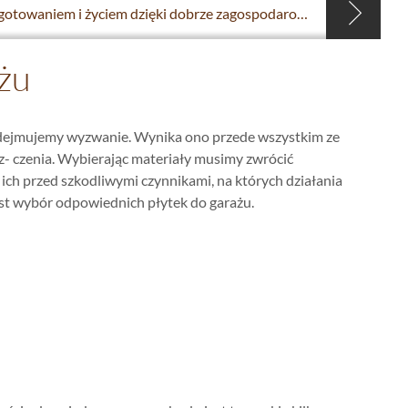
Ciesz się gotowaniem i życiem dzięki dobrze zagospodarowanej kuchni
ażu
dejmujemy wyzwanie. Wynika ono przede wszystkim ze
z- czenia. Wybierając materiały musimy zwrócić
ich przed szkodliwymi czynnikami, na których działania
est wybór odpowiednich płytek do garażu.