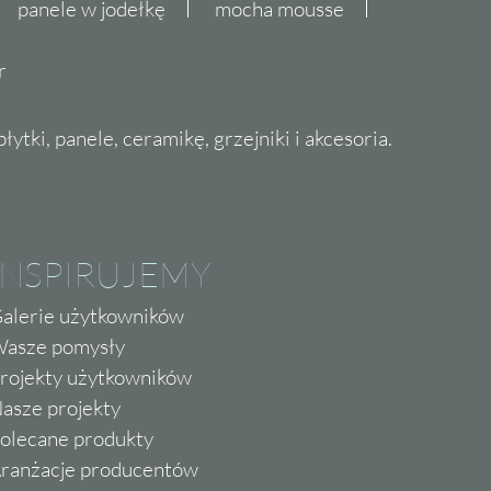
panele w jodełkę
mocha mousse
r
ytki, panele, ceramikę, grzejniki i akcesoria.
INSPIRUJEMY
alerie użytkowników
asze pomysły
rojekty użytkowników
asze projekty
olecane produkty
ranżacje producentów