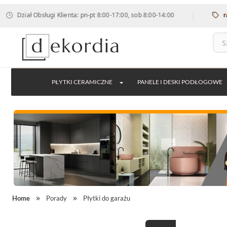
|
Dział Obsługi Klienta: pn-pt 8:00-17:00, sob 8:00-14:00
rabat 
PŁYTKI CERAMICZNE
PANELE I DESKI PODŁOGOWE
Home
Porady
Płytki do garażu