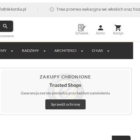
|
ordia.pl
Trwa przerwa wakacyjna we włoskich oraz hiszpański
Schowek
Konto
Koszyk
ansowane
EMY
RADZIMY
ARCHITEKCI
O NAS
ZAKUPY CHRONIONE
Trusted Shops
Gwarancja zwrotu pieniędzy przy każdym zamówieniu
Sprawdź ochronę