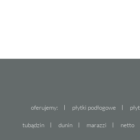
oferujemy:
płytki podłogowe
pły
tubądzin
dunin
marazzi
netto