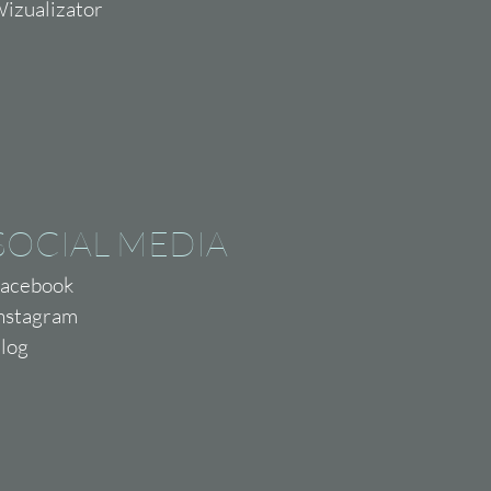
izualizator
SOCIAL MEDIA
acebook
nstagram
log