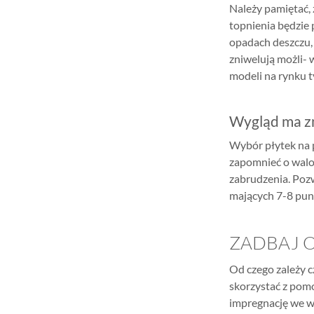
Należy pamiętać, 
topnienia będzie 
opadach deszczu,
zniwelują możli-
modeli na rynku t
Wygląd ma z
Wybór płytek na p
zapomnieć o walo
zabrudzenia. Pozw
mających 7-8 punk
ZADBAJ 
Od czego zależy c
skorzystać z pom
impregnację we w