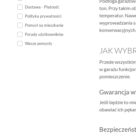
Podłoga garażowa
Dostawa - Płatność
ton. Przy takim o
temperatur. Nawet
Polityka prywatności
wyprowadzania sa
Pomysł na mieszkanie
konserwacyjnych. 
Porady użytkowników
Wasze pomysły
JAK WYBR
Przede wszystkim 
w garażu funkcjon
pomieszczenie.
Gwarancja w
Jeśli będzie to m
obawiać ich pęka
Bezpieczeńs