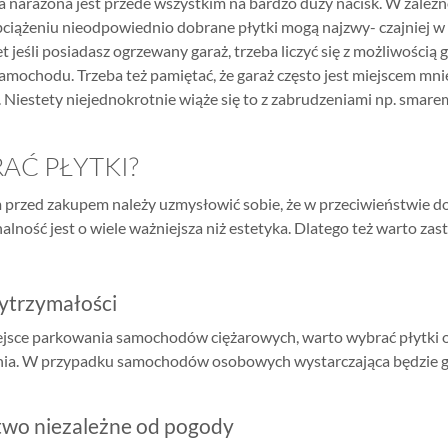
 narażona jest przede wszystkim na bardzo duży nacisk. W zależn
bciążeniu nieodpowiednio dobrane płytki mogą najzwy- czajniej w
 jeśli posiadasz ogrzewany garaż, trzeba liczyć się z możliwośc
mochodu. Trzeba też pamiętać, że garaż często jest miejscem mni
Niestety niejednokrotnie wiąże się to z zabrudzeniami np. smare
AĆ PŁYTKI?
przed zakupem należy uzmysłowić sobie, że w przeciwieństwie do 
alność jest o wiele ważniejsza niż estetyka. Dlatego też warto za
ytrzymałości
iejsce parkowania samochodów ciężarowych, warto wybrać płytki o
nia. W przypadku samochodów osobowych wystarczająca będzie 
two niezależne od pogody