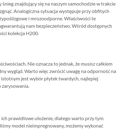
my śnieg znajdujący się na naszym samochodzie w trakcie
izgnąć. Analogiczna sytuacja występuje przy obfitych
ntypoślizgowe i mrozoodporne. Właściwości te
 zagwarantują nam bezpieczeństwo. Wśród dostępnych
ści kolekcja H200.
ciwościach. Nie oznacza to jednak, że musisz całkiem
dny wygląd. Warto więc zwrócić uwagę na odporność na
 istotnym jest wybór płytek twardych, najlepiej
o zarysowania.
st ich prawidłowe ułożenie, dlatego warto przy tym
akupiliśmy model nieimpregnowany, możemy wykonać