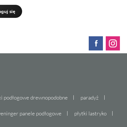
oguj się
ki podłogowe drewnopodobne
paradyż
eninger panele podłogowe
płytki lastryko