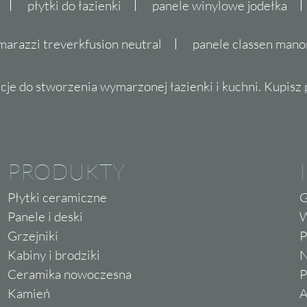
płytki do łazienki
panele winylowe jodełka
marazzi treverkfusion neutral
panele classen mano
cje do stworzenia wymarzonej łazienki i kuchni. Kupisz pł
PRODUKTY
Płytki ceramiczne
G
Panele i deski
W
Grzejniki
P
Kabiny i brodziki
N
Ceramika nowoczesna
P
Kamień
A