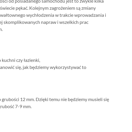
ości od posiadanego samochodu jest to zwykle kilka
 świecie pękać. Kolejnym zagrożeniem są zmiany
ią gwałtownego wychłodzenia w trakcie wprowadzania i
ej skomplikowanych napraw i wszelkich prac
m.
kuchni czy łazienki,
stanowić się, jak będziemy wykorzystywać to
 grubości 12 mm. Dzięki temu nie będziemy musieli się
grubość 7-9 mm.