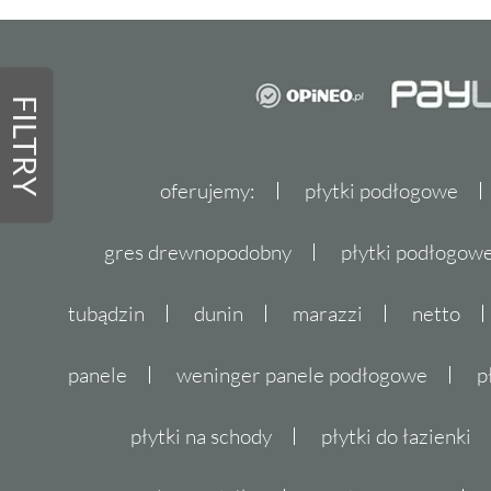
FILTRY
oferujemy:
płytki podłogowe
gres drewnopodobny
płytki podłogo
tubądzin
dunin
marazzi
netto
panele
weninger panele podłogowe
p
płytki na schody
płytki do łazienki