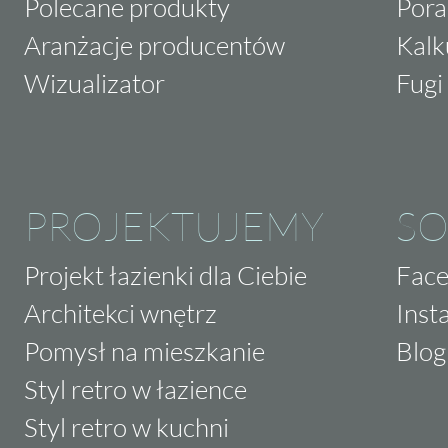
Polecane produkty
Pora
Aranżacje producentów
Kalk
Wizualizator
Fugi 
PROJEKTUJEMY
SO
Projekt łazienki dla Ciebie
Fac
Architekci wnętrz
Inst
Pomysł na mieszkanie
Blog
Styl retro w łazience
Styl retro w kuchni