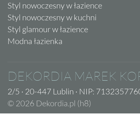
Styl nowoczesny w łazience
Styl nowoczesny w kuchni
Styl glamour w łazience
Modna łazienka
DEKORDIA MAREK KO
2/5
·
20-447 Lublin
·
NIP: 713235776
© 2026 Dekordia.pl (h8)