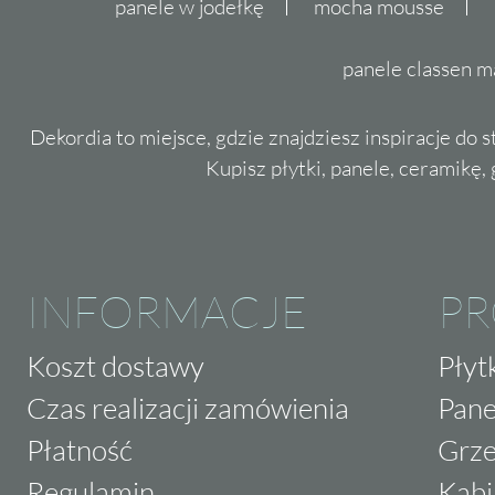
panele w jodełkę
mocha mousse
panele classen m
Dekordia to miejsce, gdzie znajdziesz inspiracje do 
Kupisz płytki, panele, ceramikę, g
INFORMACJE
P
Koszt dostawy
Płyt
Czas realizacji zamówienia
Pane
Płatność
Grze
Regulamin
Kabi