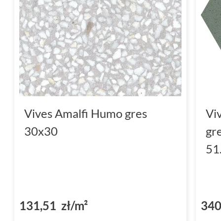
Vives Amalfi Humo gres
Vi
30x30
gr
51
131,51 zł/m²
340