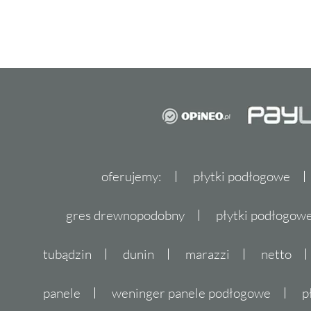
oferujemy:
płytki podłogowe
gres drewnopodobny
płytki podłogo
tubądzin
dunin
marazzi
netto
panele
weninger panele podłogowe
p