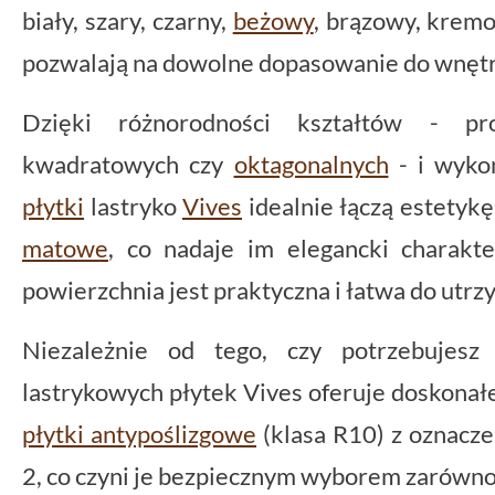
biały, szary, czarny,
beżowy
, brązowy, kremo
pozwalają na dowolne dopasowanie do wnętr
Dzięki różnorodności kształtów - pr
kwadratowych czy
oktagonalnych
- i wykoń
płytki
lastryko
Vives
idealnie łączą estetykę
matowe
, co nadaje im elegancki charakte
powierzchnia jest praktyczna i łatwa do utrz
Niezależnie od tego, czy potrzebujesz
lastrykowych płytek Vives oferuje doskonałe 
płytki antypoślizgowe
(klasa R10) z oznacze
2, co czyni je bezpiecznym wyborem zarówno n