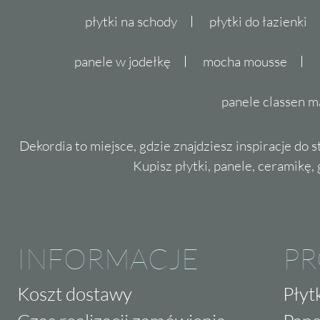
płytki na schody
płytki do łazienki
panele w jodełkę
mocha mousse
panele classen m
Dekordia to miejsce, gdzie znajdziesz inspiracje do 
Kupisz płytki, panele, ceramikę, g
INFORMACJE
P
Koszt dostawy
Płyt