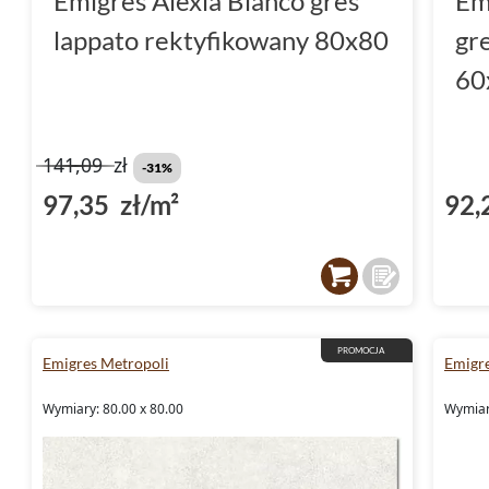
Emigres Alexia Blanco gres
Em
lappato rektyfikowany 80x80
gr
60
141,09
zł
-31%
97,35 zł/m²
92,
PROMOCJA
Emigres Metropoli
Emigr
Wymiary: 80.00 x 80.00
Wymiar