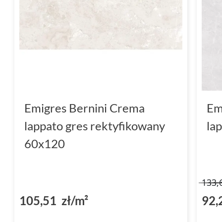
Emigres Bernini Crema
Em
lappato gres rektyfikowany
la
60x120
133,
105,51 zł/m²
92,