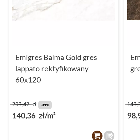
Emigres Balma Gold gres
Em
lappato rektyfikowany
gr
60x120
203,42
zł
143,
-31%
140,36 zł/m²
98,