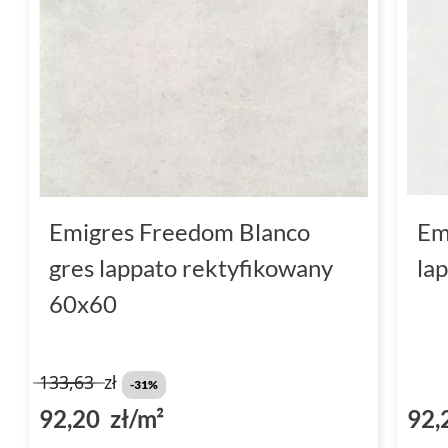
Emigres Freedom Blanco
Em
gres lappato rektyfikowany
la
60x60
133,63
zł
-31%
92,20 zł/m²
92,