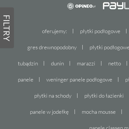
FILTRY
oferujemy:
płytki podłogowe
gres drewnopodobny
płytki podłogo
tubądzin
dunin
marazzi
netto
panele
weninger panele podłogowe
p
płytki na schody
płytki do łazienki
panele w jodełkę
mocha mousse
panele classen m