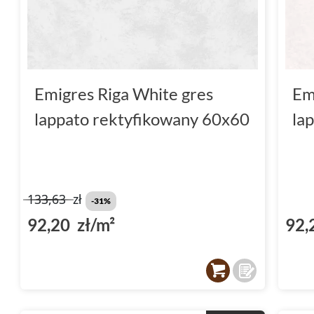
Emigres Riga White gres
Em
lappato rektyfikowany 60x60
la
133,63
zł
-31%
92,20 zł/m²
92,