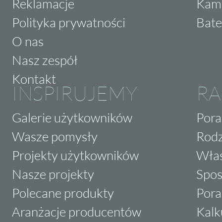
Reklamacje
Kam
Polityka prywatności
Bate
O nas
Nasz zespół
Kontakt
INSPIRUJEMY
RA
Galerie użytkowników
Pora
Wasze pomysły
Rodz
Projekty użytkowników
Właś
Nasze projekty
Spos
Polecane produkty
Pora
Aranżacje producentów
Kalk