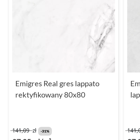
Emigres Real gres lappato
Em
rektyfikowany 80x80
la
141,09
zł
141,
-31%