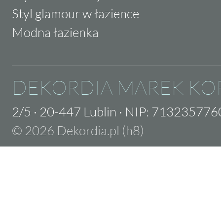
Styl glamour w łazience
Modna łazienka
DEKORDIA MAREK KO
2/5
·
20-447 Lublin
·
NIP: 713235776
© 2026 Dekordia.pl (h8)