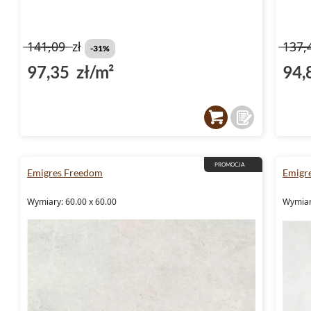
141,09
zł
137,
-31%
97,35 zł/m²
94,
PROMOCJA
Emigres Freedom
Emigre
Wymiary: 60.00 x 60.00
Wymiar