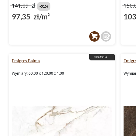
141,09
zł
150,
-31%
97,35 zł/m²
103
PROMOCJA
Emigres Balma
Emigre
Wymiary: 60.00 x 120.00 x 1.00
Wymiar