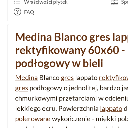
Właściwości płytek
Spo
FAQ
Medina Blanco gres la
rektyfikowany 60x60 - 
podłogowy w bieli
Medina
Blanco
gres
lappato
rektyfik
gres
podłogowy o jednolitej, bardzo jas
chmurkowymi przetarciami w odcieniu 
lekkiego ecru. Powierzchnia
lappato
d
polerowane
wykończenie - miękki pobl