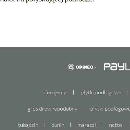
oferujemy:
płytki podłogowe
gres drewnopodobny
płytki podłogo
tubądzin
dunin
marazzi
netto