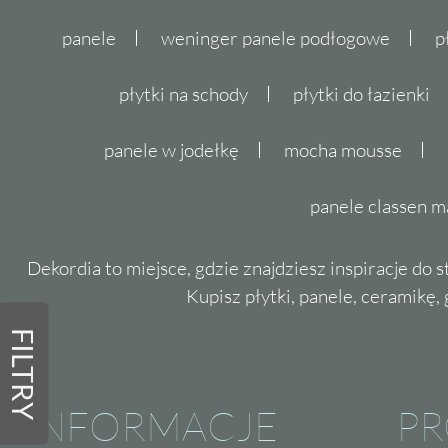
panele
weninger panele podłogowe
p
płytki na schody
płytki do łazienki
panele w jodełkę
mocha mousse
panele classen m
Dekordia to miejsce, gdzie znajdziesz inspiracje do 
Kupisz płytki, panele, ceramikę, g
FILTRY
INFORMACJE
P