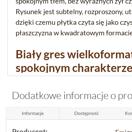
spokojnym tłem, bez wyraźnych żył c
Rysunek jest subtelny, rozproszony, 
dzięki czemu płytka czyta się jako czy
płaszczyzna w kwadratowym formaci
Biały gres wielkoform
spokojnym charakterz
Biel Medina Blanco ma charakter neutr
tło, które nie konkuruje z meblami ani
Dodatkowe informacje o pr
mgliste przejścia tonalne oddają wra
kamienia, przy czym pamiętaj, że to
pł
Informacje
Dostępność
Kos
wyglądzie, a nie materiał naturalny.
Producent: