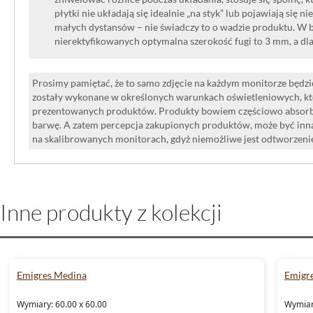
płytki nie układają się idealnie „na styk” lub pojawiają się n
małych dystansów – nie świadczy to o wadzie produktu. W br
nierektyfikowanych optymalna szerokość fugi to 3 mm, a dl
Prosimy pamiętać, że to samo zdjęcie na każdym monitorze będzie
zostały wykonane w określonych warunkach oświetleniowych, kt
prezentowanych produktów. Produkty bowiem częściowo absorbują
barwę. A zatem percepcja zakupionych produktów, może być inna
na skalibrowanych monitorach, gdyż niemożliwe jest odtworzen
Inne produkty z kolekcji
Emigres Medina
Emigr
Wymiary: 60.00 x 60.00
Wymiar