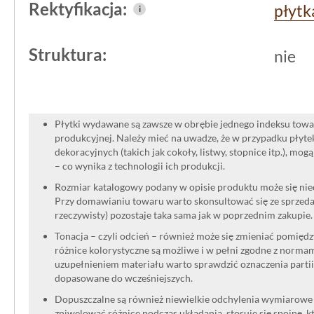
Rektyfikacja:
płytk
i
Struktura:
nie
Płytki wydawane są zawsze w obrębie jednego indeksu towar
produkcyjnej. Należy mieć na uwadze, że w przypadku płyt
dekoracyjnych (takich jak cokoły, listwy, stopnice itp.), mog
– co wynika z technologii ich produkcji.
Rozmiar katalogowy podany w opisie produktu może się niec
Przy domawianiu towaru warto skonsultować się ze sprzedaw
rzeczywisty) pozostaje taka sama jak w poprzednim zakupie.
Tonacja – czyli odcień – również może się zmieniać pomięd
różnice kolorystyczne są możliwe i w pełni zgodne z norma
uzupełnieniem materiału warto sprawdzić oznaczenia partii
dopasowane do wcześniejszych.
Dopuszczalne są również niewielkie odchylenia wymiarowe w
zniwelować różnice podczas układania, stosuje się spoinę, kt