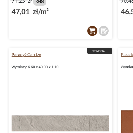
71,23
zł
70,4
-34%
47,01 zł/m²
46,
PROMOCJA
Paradyż Carrizo
Parad
Wymiary: 6.60 x 40.00 x 1.10
Wymiary