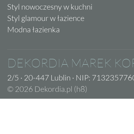
Styl nowoczesny w kuchni
Styl glamour w łazience
Modna łazienka
DEKORDIA MAREK KO
2/5
·
20-447 Lublin
·
NIP: 713235776
© 2026 Dekordia.pl (h8)