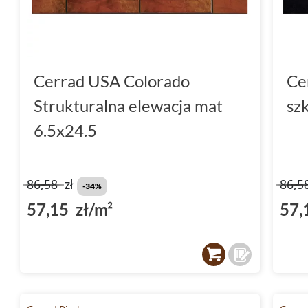
Cerrad USA Colorado
Ce
Strukturalna elewacja mat
sz
6.5x24.5
86,58
zł
86,5
-34%
57,15 zł/m²
57,