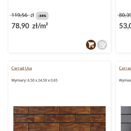
119,56
zł
80,3
-34%
78,90 zł/m²
53,
Cerrad Usa
Cerrad
Wymiary: 6.50 x 24.50 x 0.65
Wymiary