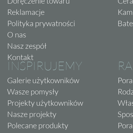
Doręczenie towaru
Cera
Reklamacje
Kam
Polityka prywatności
Bate
O nas
Nasz zespół
Kontakt
INSPIRUJEMY
RA
Galerie użytkowników
Pora
Wasze pomysły
Rodz
Projekty użytkowników
Właś
Nasze projekty
Spos
Polecane produkty
Pora