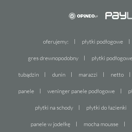
oferujemy:
płytki podłogowe
gres drewnopodobny
płytki podłogo
tubądzin
dunin
marazzi
netto
panele
weninger panele podłogowe
p
płytki na schody
płytki do łazienki
panele w jodełkę
mocha mousse