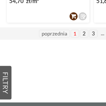
54,70 zł/m²
51,
...
poprzednia
1
2
3
FILTRY