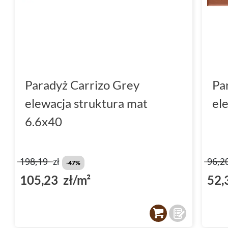
Paradyż Carrizo Grey
Pa
elewacja struktura mat
el
6.6x40
198,19
zł
96,2
-47%
105,23 zł/m²
52,