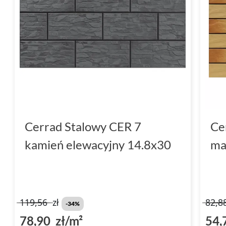
Cerrad Stalowy CER 7
Ce
kamień elewacyjny 14.8x30
ma
119,56
zł
82,8
-34%
78,90 zł/m²
54,