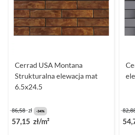
Cerrad USA Montana
Ce
Strukturalna elewacja mat
el
6.5x24.5
86,58
zł
82,8
-34%
57,15 zł/m²
54,