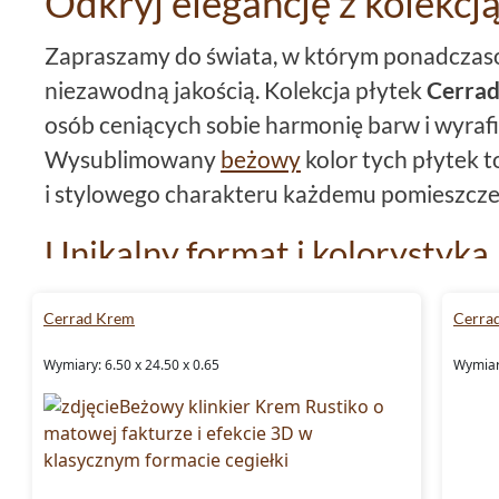
Odkryj elegancję z kolekcj
Zapraszamy do świata, w którym ponadczaso
niezawodną jakością. Kolekcja płytek
Cerra
osób ceniących sobie harmonię barw i wyraf
Wysublimowany
beżowy
kolor tych płytek t
i stylowego charakteru każdemu pomieszcze
Unikalny format i kolorystyka
Ta kolekcja zwraca uwagę swoją unikalną pa
Cerrad Krem
Cerra
6,5x24,5 oraz płytki 14,8x30, które pozwala
Wymiary: 6.50 x 24.50 x 0.65
Wymiary
pełnej harmonii i estetycznego spokoju. Su
się z różnorodnymi elementami wyposażenia,
przytulnego klimatu.