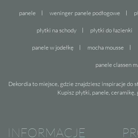
panele
weninger panele podłogowe
p
płytki na schody
płytki do łazienki
panele w jodełkę
mocha mousse
panele classen m
Dekordia to miejsce, gdzie znajdziesz inspiracje do 
Kupisz płytki, panele, ceramikę, g
INFORMACJE
P