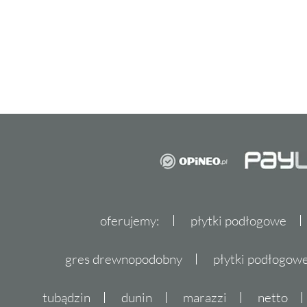
wytrzymałość na niskie temperatury sprawia
taras czy balkon, gdzie będą służyć przez dł
warunki pogodowe.
Kolekcja płytek elewacyjnych Cerrad Krem to
praktycznością. Jej uniwersalność pozwala 
przestrzeniach, nadając im wyjątkowego char
funkcjonalność płytek Cerrad Krem i spraw, 
miejscem, gdzie chcesz spędzać każdą wolną 
Czekamy na Ciebie w Dekordia.pl, gdzie spec
płytki do Twojego domu. Nie czekaj, zainspiru
oferujemy:
płytki podłogowe
wnętrza z kolekcją płytek Cerrad Krem już dz
gres drewnopodobny
płytki podłogo
tubądzin
dunin
marazzi
netto