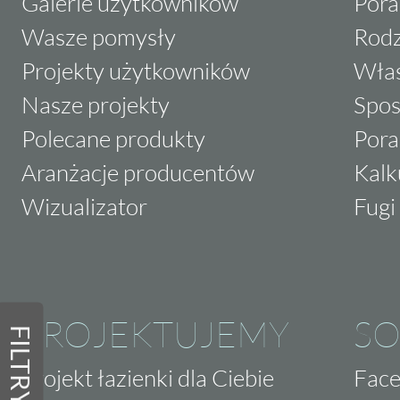
Galerie użytkowników
Pora
Wasze pomysły
Rodz
Projekty użytkowników
Właś
Nasze projekty
Spos
Polecane produkty
Pora
Aranżacje producentów
Kalk
Wizualizator
Fugi 
PROJEKTUJEMY
SO
FILTRY
Projekt łazienki dla Ciebie
Fac