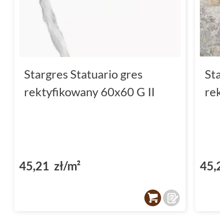
Stargres Statuario gres
St
rektyfikowany 60x60 G II
re
45,21 zł/m²
45,