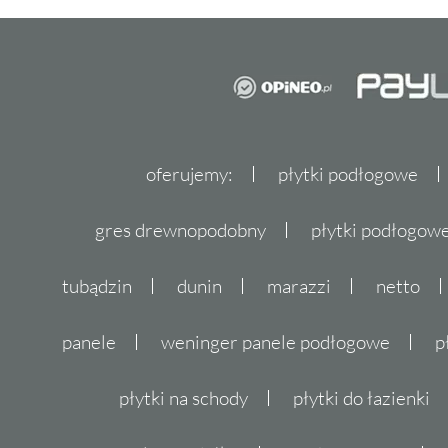
oferujemy:
płytki podłogowe
gres drewnopodobny
płytki podłogo
tubądzin
dunin
marazzi
netto
panele
weninger panele podłogowe
p
płytki na schody
płytki do łazienki