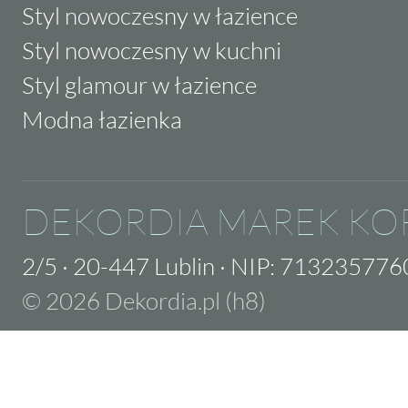
Styl nowoczesny w łazience
Styl nowoczesny w kuchni
Styl glamour w łazience
Modna łazienka
DEKORDIA MAREK KO
2/5
·
20-447 Lublin
·
NIP: 713235776
© 2026 Dekordia.pl (h8)