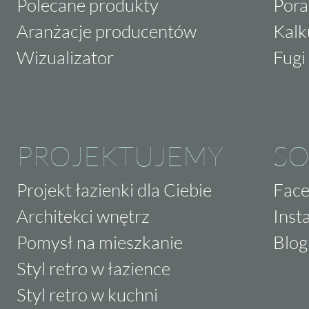
Polecane produkty
Pora
Aranżacje producentów
Kalk
Wizualizator
Fugi 
PROJEKTUJEMY
SO
Projekt łazienki dla Ciebie
Fac
Architekci wnętrz
Inst
Pomysł na mieszkanie
Blog
Styl retro w łazience
Styl retro w kuchni