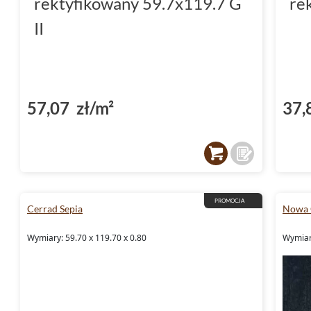
rektyfikowany 59.7x119.7 G
re
II
57,07 zł/m²
37,
PROMOCJA
Cerrad Sepia
Nowa G
Wymiary: 59.70 x 119.70 x 0.80
Wymiary