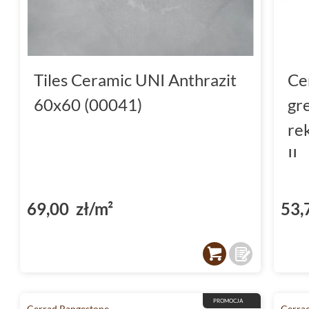
Tiles Ceramic UNI Anthrazit
Ce
60x60 (00041)
gre
re
II
69,00 zł/m²
53,
PROMOCJA
Cerrad Rangestone
Cerrad