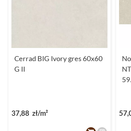
Cerrad BIG Ivory gres 60x60
No
G II
NT
59
37,88 zł/m²
57,