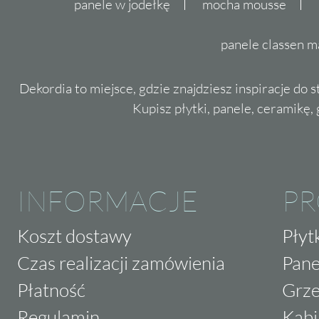
panele w jodełkę
mocha mousse
panele classen m
Dekordia to miejsce, gdzie znajdziesz inspiracje do 
Kupisz płytki, panele, ceramikę, g
INFORMACJE
P
Koszt dostawy
Płyt
Czas realizacji zamówienia
Pane
Płatność
Grze
Regulamin
Kabi