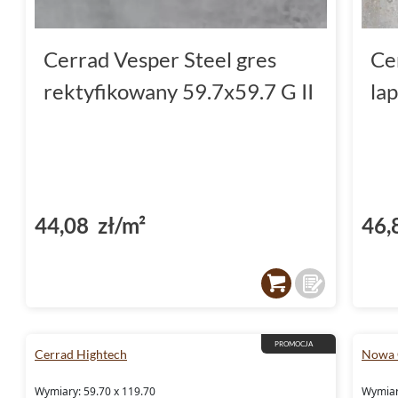
Cerrad Vesper Steel gres
Ce
rektyfikowany 59.7x59.7 G II
la
44,08 zł/m²
46,
PROMOCJA
Cerrad Hightech
Nowa G
Wymiary: 59.70 x 119.70
Wymiar