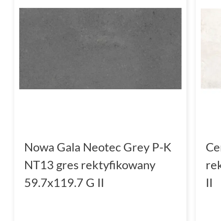
Nowa Gala Neotec Grey P-K
Ce
NT13 gres rektyfikowany
re
59.7x119.7 G II
II