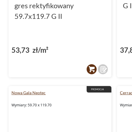
gres rektyfikowany
G I
59.7x119.7 G II
53,73 zł/m²
37,
PROMOCJA
Nowa Gala Neotec
Cerrad
Wymiary: 59.70 x 119.70
Wymiary