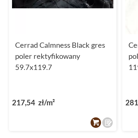
Cerrad Calmness Black gres
Ce
poler rektyfikowany
po
59.7x119.7
11
217,54 zł/m²
281