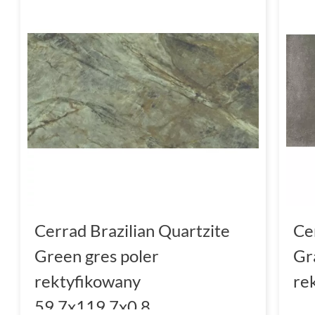
Cerrad Brazilian Quartzite
Ce
Green gres poler
Gr
rektyfikowany
re
59.7x119.7x0.8