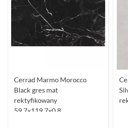
Cerrad Marmo Morocco
Ce
Black gres mat
Si
rektyfikowany
re
59.7x119.7x0.8