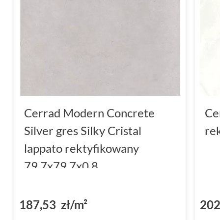
Cerrad Modern Concrete
Ce
Silver gres Silky Cristal
re
lappato rektyfikowany
79.7x79.7x0.8
187,53 zł/m²
202