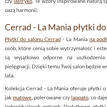
czy
lastryko
. Te wzory inspirowane naturą sp
oazą harmonii.
Cerrad - La Mania płytki d
Płytki do salonu Cerrad
- La Mania
na pod
osób, które cenią sobie wytrzymałość i es
są wyjątkowo odporne na uszkodzenia
pielęgnacji. Dzięki temu Twój salon będzie w
lata.
Kolekcja Cerrad - La Mania oferuje płytki 
jak
matowe
, polerowane czy
lappato
, co da
indywidualnych potrzeb. Dodatkowo płytki 