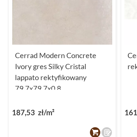
Cerrad Modern Concrete
Ce
Ivory gres Silky Cristal
re
lappato rektyfikowany
79.7x79.7x0.8
187,53 zł/m²
161