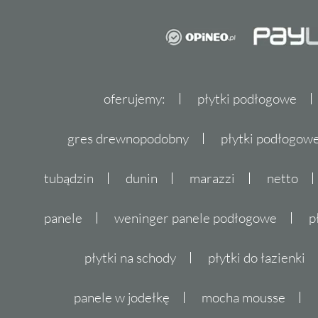
oferujemy:
płytki podłogowe
gres drewnopodobny
płytki podłogo
tubądzin
dunin
marazzi
netto
panele
weninger panele podłogowe
p
płytki na schody
płytki do łazienki
panele w jodełkę
mocha mousse