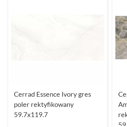
Cerrad Essence Ivory gres
Ce
poler rektyfikowany
Am
59.7x119.7
re
59