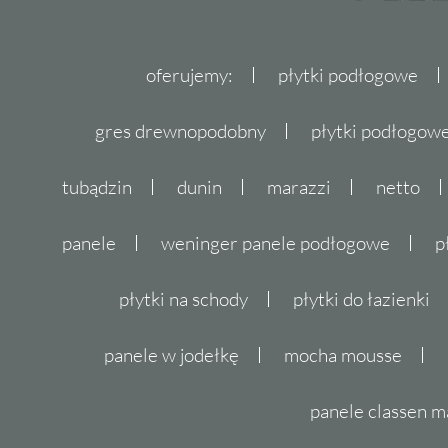
oferujemy:
płytki podłogowe
gres drewnopodobny
płytki podłogo
tubądzin
dunin
marazzi
netto
panele
weninger panele podłogowe
p
płytki na schody
płytki do łazienki
panele w jodełkę
mocha mousse
panele classen m