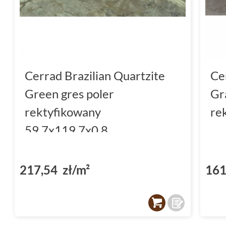
Cerrad Brazilian Quartzite
Ce
Green gres poler
Gr
rektyfikowany
re
59.7x119.7x0.8
217,54 zł/m²
161