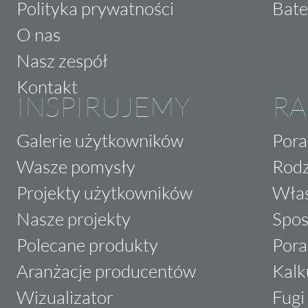
Polityka prywatności
Bate
O nas
Nasz zespół
Kontakt
INSPIRUJEMY
RA
Galerie użytkowników
Pora
Wasze pomysły
Rodz
Projekty użytkowników
Właś
Nasze projekty
Spos
Polecane produkty
Pora
Aranżacje producentów
Kalk
Wizualizator
Fugi 