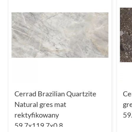
Cerrad Brazilian Quartzite
Ce
Natural gres mat
gr
rektyfikowany
59
59.7x119.7x0.8