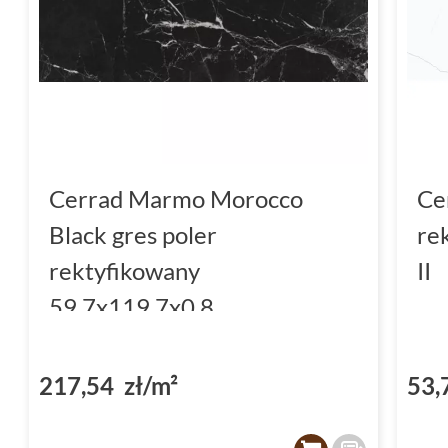
Cerrad Marmo Morocco
Ce
Black gres poler
re
rektyfikowany
II
59.7x119.7x0.8
217,54 zł/m²
53,