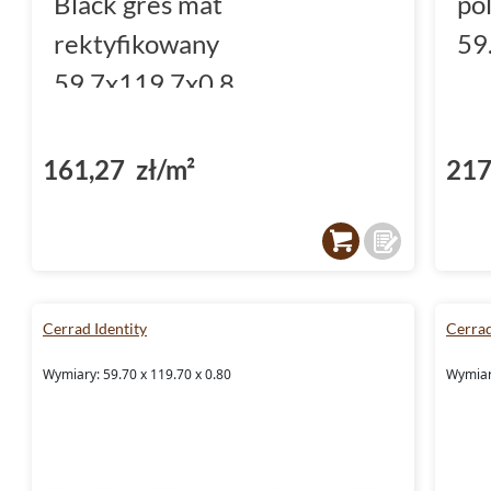
Black gres mat
po
rektyfikowany
59
59.7x119.7x0.8
161,27 zł/m²
217
Cerrad Identity
Cerra
Wymiary: 59.70 x 119.70 x 0.80
Wymiary