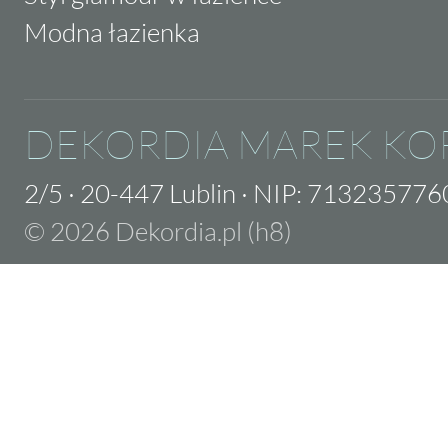
Modna łazienka
DEKORDIA MAREK KO
2/5
·
20-447 Lublin
·
NIP: 713235776
© 2026 Dekordia.pl (h8)