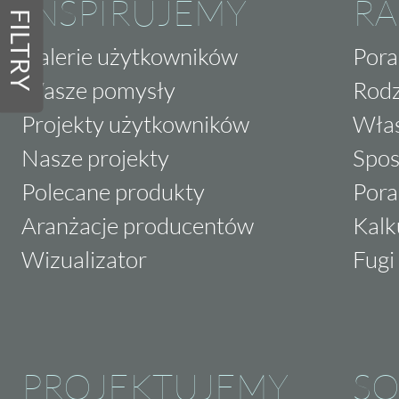
INSPIRUJEMY
RA
FILTRY
Galerie użytkowników
Pora
Wasze pomysły
Rodz
Projekty użytkowników
Właś
Nasze projekty
Spos
Polecane produkty
Pora
Aranżacje producentów
Kalk
Wizualizator
Fugi 
PROJEKTUJEMY
SO