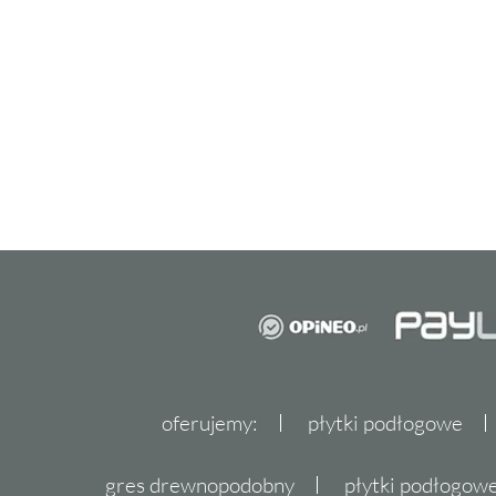
oferujemy:
płytki podłogowe
gres drewnopodobny
płytki podłogo