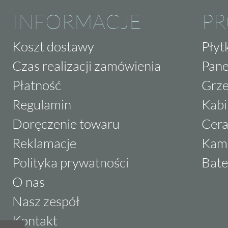
INFORMACJE
P
Koszt dostawy
Płyt
Czas realizacji zamówienia
Pane
Płatność
Grze
Regulamin
Kabi
Doręczenie towaru
Cera
Reklamacje
Kam
Polityka prywatności
Bate
O nas
Nasz zespół
Kontakt