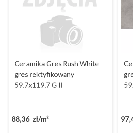
Ceramika Gres Rush White
Ce
gres rektyfikowany
gr
59.7x119.7 G II
59
88,36 zł/m²
97,