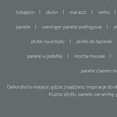
tubądzin
dunin
marazzi
netto
panele
weninger panele podłogowe
p
płytki na schody
płytki do łazienki
panele w jodełkę
mocha mousse
panele classen m
Dekordia to miejsce, gdzie znajdziesz inspiracje do 
Kupisz płytki, panele, ceramikę, g