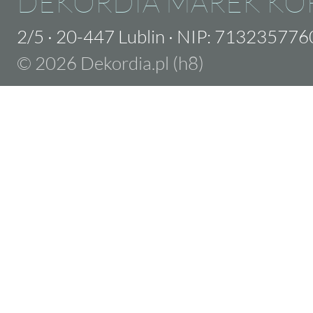
DEKORDIA MAREK KO
2/5
·
20-447 Lublin
·
NIP: 713235776
© 2026 Dekordia.pl (h8)