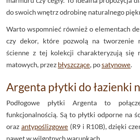
marmuru czy cegły. To idealna propozycja d
do swoich wnętrz odrobinę naturalnego pięk
Warto wspomnieć również o elementach dek
czy dekor, które pozwolą na tworzenie n
ścienne z tej kolekcji charakteryzują się
matowych, przez
błyszczące
, po
satynowe
.
Argenta płytki do łazienki 
Podłogowe płytki Argenta to połącz
funkcjonalnością. Są to płytki odporne na śc
oraz
antypoślizgowe
(R9 i R10B), dzięki cz
nawet w wilgotnych warunkach.