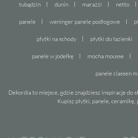
tubądzin
dunin
marazzi
netto
panele
weninger panele podłogowe
p
płytki na schody
płytki do łazienki
panele w jodełkę
mocha mousse
panele classen m
Dekordia to miejsce, gdzie znajdziesz inspiracje do 
Kupisz płytki, panele, ceramikę, g