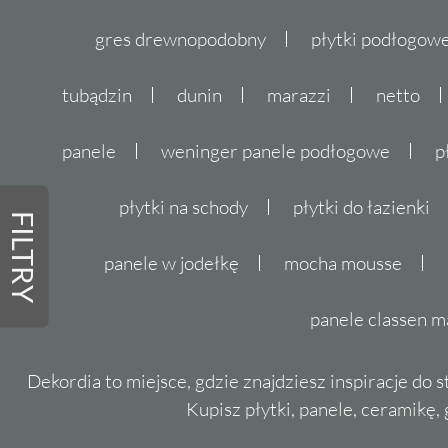
gres drewnopodobny
płytki podłogo
tubądzin
dunin
marazzi
netto
panele
weninger panele podłogowe
p
płytki na schody
płytki do łazienki
FILTRY
panele w jodełkę
mocha mousse
panele classen m
Dekordia to miejsce, gdzie znajdziesz inspiracje do 
Kupisz płytki, panele, ceramikę, g