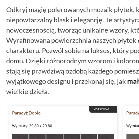
Odkryj magię polerowanych mozaik płytek, 
niepowtarzalny blask i elegancję. Te artysty
nowoczesnością, tworząc unikalne wzory, któ
Wyrafinowana powierzchnia naszych płytek do
charakteru. Pozwól sobie na luksus, który p
domu. Dzięki różnorodnym wzorom i koloro
stają się prawdziwą ozdobą każdego pomieszc
wyjątkowego designu i przekonaj się, jak
mał
wielkie dzieła.
WYPRZEDAŻ
Paradyż Doblo
Parad
Wymiary: 29.80 x 29.80
Wymiar