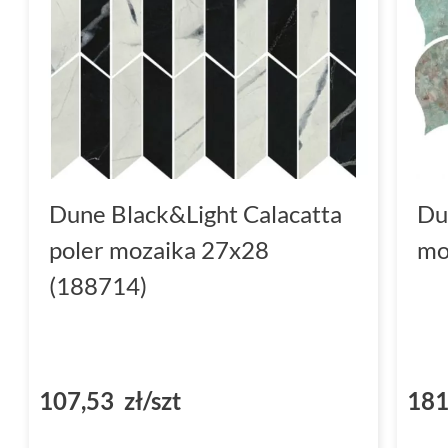
Dune Black&Light Calacatta
Du
poler mozaika 27x28
mo
(188714)
107,53 zł/szt
181