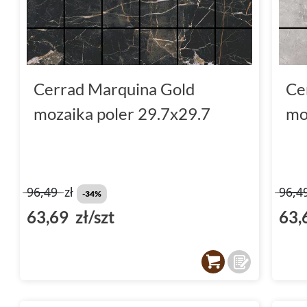
Cerrad Marquina Gold
Ce
mozaika poler 29.7x29.7
mo
96,49
zł
96,4
-34%
63,69 zł/szt
63,