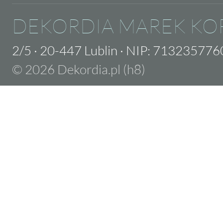
DEKORDIA MAREK KO
2/5
·
20-447 Lublin
·
NIP: 713235776
© 2026 Dekordia.pl (h8)