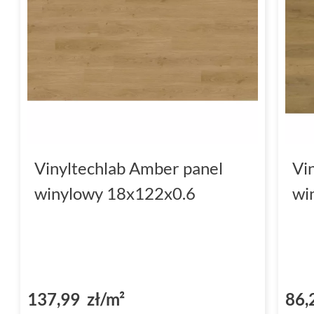
Vinyltechlab Amber panel
Vi
winylowy 18x122x0.6
wi
137,99 zł/m²
86,