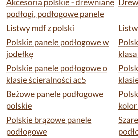
Akcesoria polskie - drewniane
Drewn
podłogi, podłogowe panele
Listwy mdf z polski
Listw
Polskie panele podłogowe w
Pols
jodełkę
klasa
Polskie panele podłogowe o
Polsk
klasie ścieralności ac5
klasi
Beżowe panele podłogowe
Pols
polskie
kolor
Polskie brązowe panele
Szare
podłogowe
podł