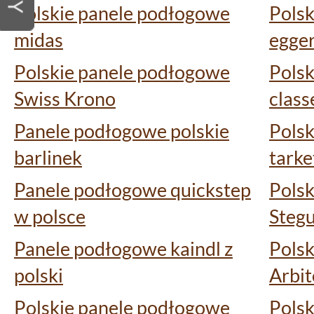
Polskie panele podłogowe
Pols
midas
egge
Polskie panele podłogowe
Pols
Swiss Krono
class
Panele podłogowe polskie
Pols
barlinek
tarke
Panele podłogowe quickstep
Pols
w polsce
Steg
Panele podłogowe kaindl z
Pols
polski
Arbi
Polskie panele podłogowe
Pols