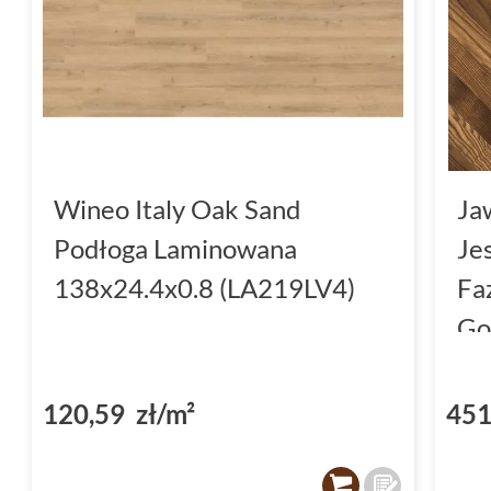
Wineo Italy Oak Sand
Ja
Podłoga Laminowana
Je
138x24.4x0.8 (LA219LV4)
Fa
Go
7x
120,59 zł/m²
451