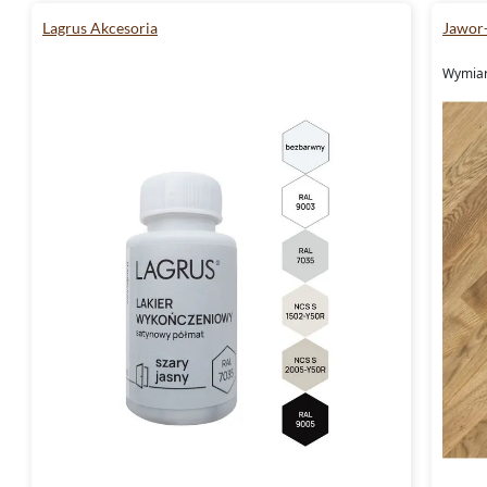
Lagrus Akcesoria
Jawor-
Wymiary