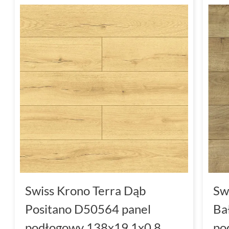
Swiss Krono Terra Dąb
Sw
Positano D50564 panel
Ba
podłogowy 138x19.1x0.8
po