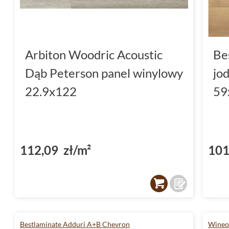
Arbiton Woodric Acoustic
Be
Dąb Peterson panel winylowy
jo
22.9x122
59
112,09 zł/m²
101
Bestlaminate Adduri A+B Chevron
Wineo