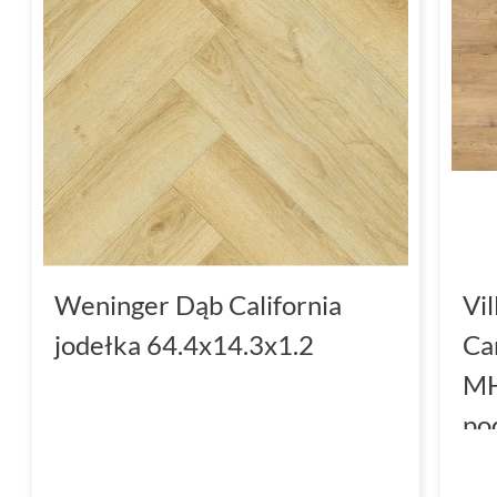
Weninger Dąb California
Vil
jodełka 64.4x14.3x1.2
Ca
MH
po