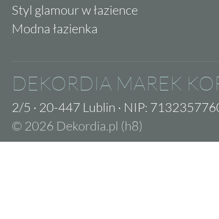
Styl glamour w łazience
Modna łazienka
DEKORDIA MAREK KO
2/5
·
20-447 Lublin
·
NIP: 713235776
© 2026 Dekordia.pl (h8)