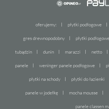
oferujemy:
płytki podłogowe
gres drewnopodobny
płytki podłogo
tubądzin
dunin
marazzi
netto
panele
weninger panele podłogowe
p
płytki na schody
płytki do łazienki
panele w jodełkę
mocha mousse
panele classen m