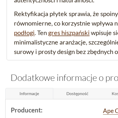
Rektyfikacja płytek sprawia, że spoiny
równomierne, co korzystnie wpływa na
podłogi
. Ten
gres hiszpański
wpisuje s
minimalistyczne aranżacje, szczególni
surowy i prosty design bez zbędnych 
Gres podłogowy przys
Dodatkowe informacje o pr
wymagających warun
Informacje
Dostępność
Kos
Produkt pochodzi z Hiszpanii, od re
APE Ceramica
, co zagwarantuje wyso
Producent:
Ape 
trwałość.
Gres
ma właściwości
mrozo