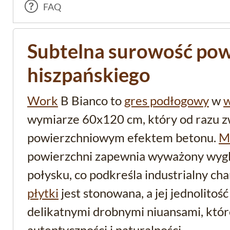
FAQ
Subtelna surowość pow
hiszpańskiego
Work
B Bianco to
gres podłogowy
w
w
wymiarze 60x120 cm, który od razu 
powierzchniowym efektem betonu.
M
powierzchni zapewnia wyważony wygl
połysku, co podkreśla industrialny ch
płytki
jest stonowana, a jej jednolitoś
delikatnymi drobnymi niuansami, które
autentyczności i naturalności.