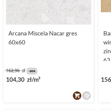
Arcana Miscela Nacar gres
Ba
60x60
wi
zi
63
(D
162,96
zł
-36%
104,30 zł/m²
156