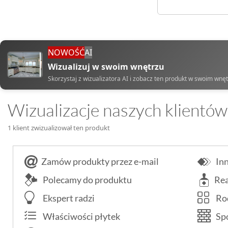
NOWOŚĆ
AI
Wizualizuj w swoim wnętrzu
Skorzystaj z wizualizatora AI i zobacz ten produkt w swoim wnę
Wizualizacje naszych klientów
1 klient zwizualizował ten produkt
Zamów produkty przez e-mail
Inn
Polecamy do produktu
Rea
Ekspert radzi
Rod
Właściwości płytek
Spo