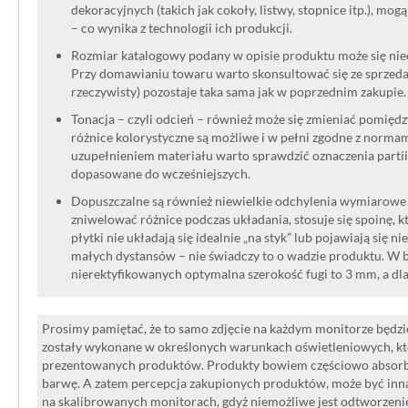
dekoracyjnych (takich jak cokoły, listwy, stopnice itp.), mog
– co wynika z technologii ich produkcji.
Rozmiar katalogowy podany w opisie produktu może się niec
Przy domawianiu towaru warto skonsultować się ze sprzedaw
rzeczywisty) pozostaje taka sama jak w poprzednim zakupie.
Tonacja – czyli odcień – również może się zmieniać pomięd
różnice kolorystyczne są możliwe i w pełni zgodne z norma
uzupełnieniem materiału warto sprawdzić oznaczenia partii
dopasowane do wcześniejszych.
Dopuszczalne są również niewielkie odchylenia wymiarowe w
zniwelować różnice podczas układania, stosuje się spoinę, kt
płytki nie układają się idealnie „na styk” lub pojawiają się n
małych dystansów – nie świadczy to o wadzie produktu. W br
nierektyfikowanych optymalna szerokość fugi to 3 mm, a dl
Prosimy pamiętać, że to samo zdjęcie na każdym monitorze będzie
zostały wykonane w określonych warunkach oświetleniowych, kt
prezentowanych produktów. Produkty bowiem częściowo absorbują
barwę. A zatem percepcja zakupionych produktów, może być inna
na skalibrowanych monitorach, gdyż niemożliwe jest odtworzen