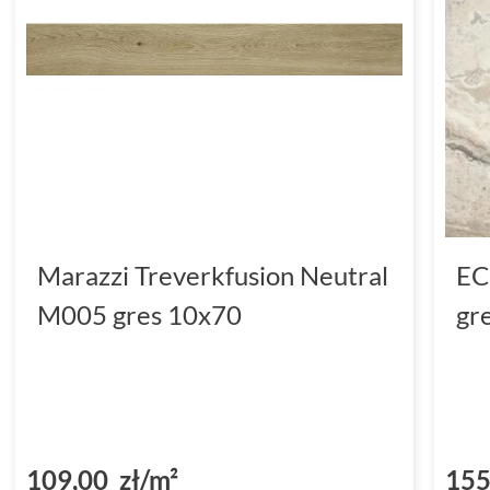
Marazzi Treverkfusion Neutral
EC
M005 gres 10x70
gr
109,00 zł/m²
155