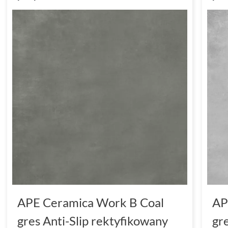
APE Ceramica Work B Coal
AP
gres Anti-Slip rektyfikowany
gr