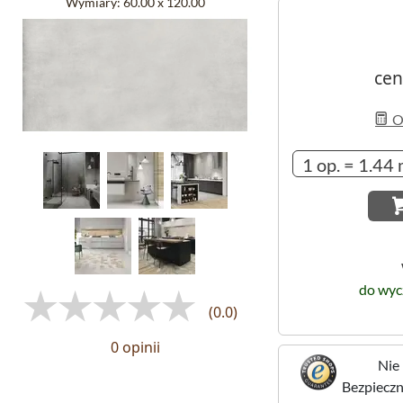
Wymiary:
60.00 x 120.00
cen
Ob
do wyc
(0.0)
0 opinii
Nie 
Bezpieczne