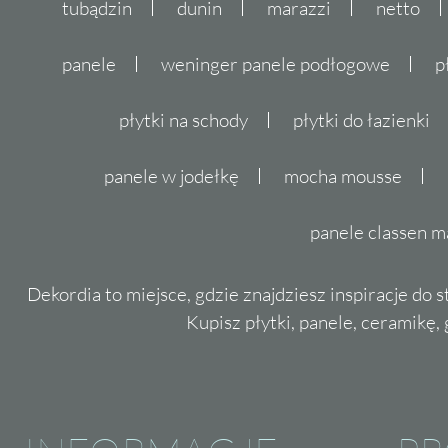
tubądzin
dunin
marazzi
netto
panele
weninger panele podłogowe
p
płytki na schody
płytki do łazienki
panele w jodełkę
mocha mousse
panele classen m
Dekordia to miejsce, gdzie znajdziesz inspiracje do 
Kupisz płytki, panele, ceramikę, g