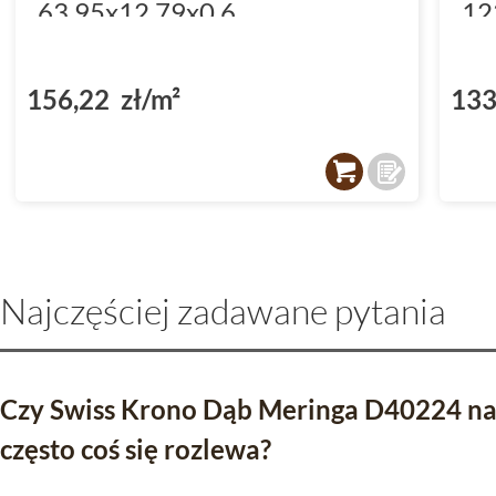
63.95x12.79x0.6
12
(DP5000036)
(D
156,22 zł/m²
133
Najczęściej zadawane pytania
Czy Swiss Krono Dąb Meringa D40224 nada
często coś się rozlewa?