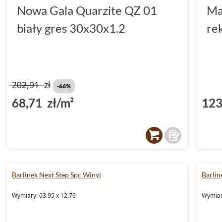
Nowa Gala Quarzite QZ 01
Ma
biały gres 30x30x1.2
re
202,91
zł
-66%
68,71 zł/m²
123
Barlinek Next Step Spc Winyl
Barlin
Wymiary: 63.95 x 12.79
Wymiar