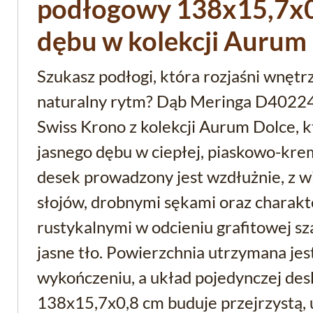
podłogowy 138x15,7x0,
dębu w kolekcji Aurum
Szukasz podłogi, która rozjaśni wnętr
naturalny rytm? Dąb Meringa D40224
Swiss Krono z kolekcji Aurum Dolce, 
jasnego dębu w ciepłej, piaskowo-kre
desek prowadzony jest wzdłużnie, z w
słojów, drobnymi sękami oraz charak
rustykalnymi w odcieniu grafitowej sz
jasne tło. Powierzchnia utrzymana j
wykończeniu, a układ pojedynczej des
138x15,7x0,8 cm buduje przejrzystą