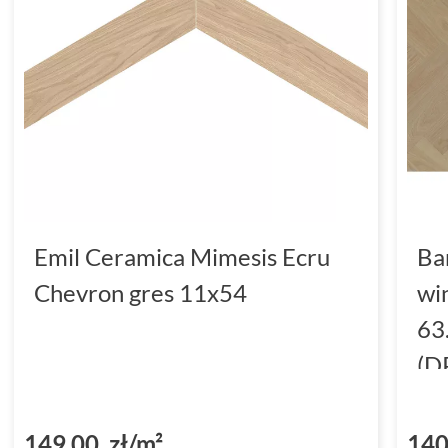
Emil Ceramica Mimesis Ecru
Ba
Chevron gres 11x54
wi
63
(D
149,00 zł/m²
140