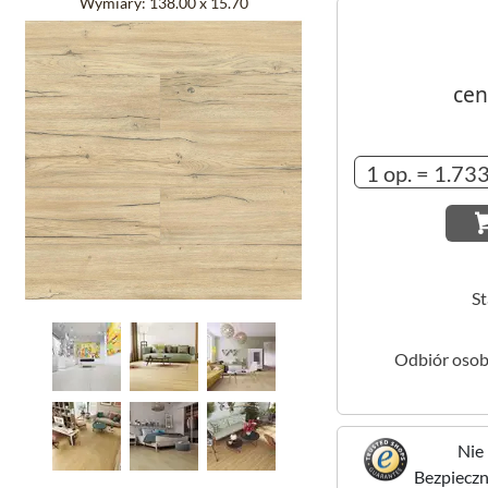
Wymiary:
138.00 x 15.70
cen
S
Odbiór osob
Nie 
Bezpieczne