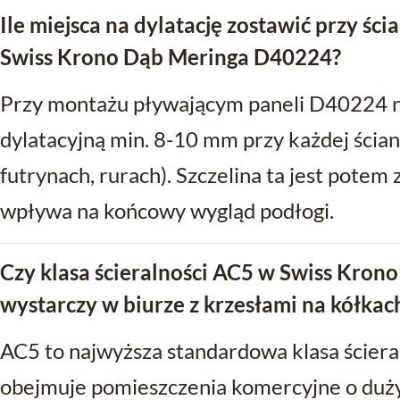
Ile miejsca na dylatację zostawić przy śc
Swiss Krono Dąb Meringa D40224?
Przy montażu pływającym paneli D40224 n
dylatacyjną min. 8-10 mm przy każdej ściani
futrynach, rurach). Szczelina ta jest potem 
wpływa na końcowy wygląd podłogi.
Czy klasa ścieralności AC5 w Swiss Kro
wystarczy w biurze z krzesłami na kółkac
AC5 to najwyższa standardowa klasa ścieral
obejmuje pomieszczenia komercyjne o duż