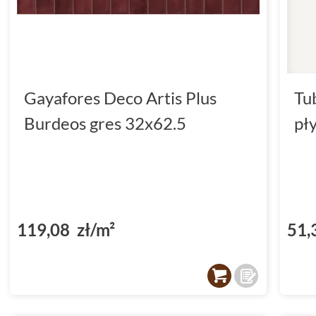
Gayafores Deco Artis Plus
Tu
Burdeos gres 32x62.5
pł
119,08 zł/m²
51,