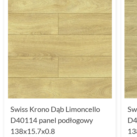
Swiss Krono Dąb Limoncello
Sw
D40114 panel podłogowy
D4
138x15.7x0.8
13