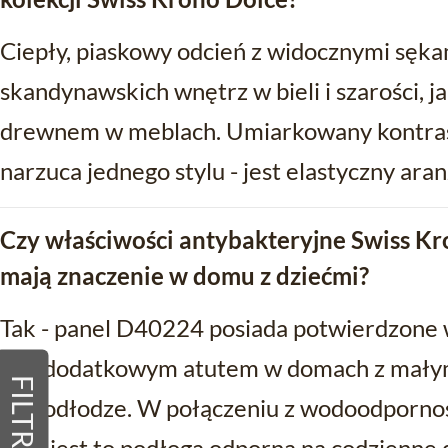
Ciepły, piaskowy odcień z widocznymi sęka
skandynawskich wnętrz w bieli i szarości, j
drewnem w meblach. Umiarkowany kontrast
narzuca jednego stylu - jest elastyczny aran
Czy właściwości antybakteryjne Swiss 
mają znaczenie w domu z dziećmi?
Tak - panel D40224 posiada potwierdzone 
jest dodatkowym atutem w domach z małymi
FILTRY
na podłodze. W połączeniu z wodoodporno
AC5 jest to podłoga odporna na codzienne 