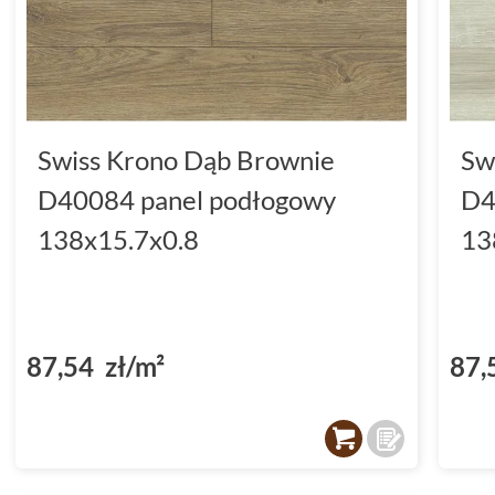
Swiss Krono Dąb Brownie
Sw
D40084 panel podłogowy
D4
138x15.7x0.8
13
87,54 zł/m²
87,