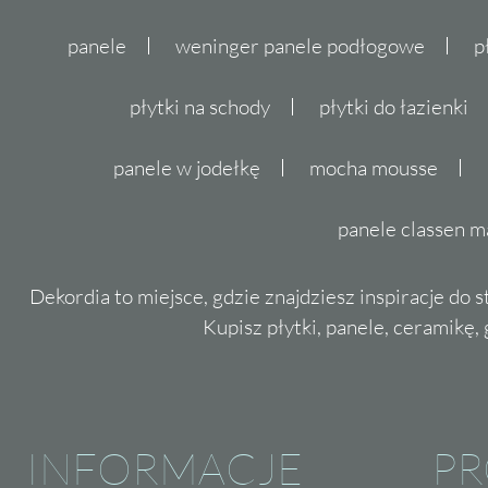
panele
weninger panele podłogowe
p
płytki na schody
płytki do łazienki
panele w jodełkę
mocha mousse
panele classen m
Dekordia to miejsce, gdzie znajdziesz inspiracje do 
Kupisz płytki, panele, ceramikę, g
INFORMACJE
P