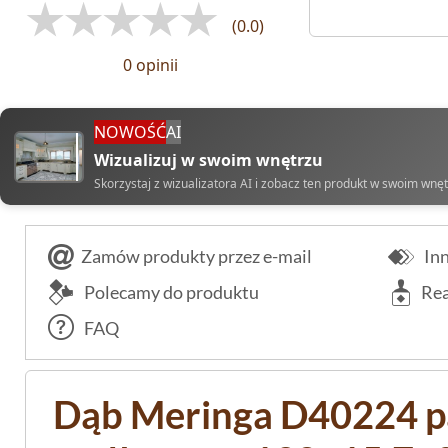
(0.0)
0 opinii
NOWOŚĆ
AI
Wizualizuj w swoim wnętrzu
Skorzystaj z wizualizatora AI i zobacz ten produkt w swoim wnę
Zamów produkty przez e-mail
Inn
Polecamy do produktu
Rea
FAQ
Dąb Meringa D40224 p