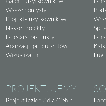
Galerie użytkowników
Pora
Wasze pomysły
Rodz
Projekty użytkowników
Właś
Nasze projekty
Spos
Polecane produkty
Pora
Aranżacje producentów
Kalk
Wizualizator
Fugi 
PROJEKTUJEMY
SO
Projekt łazienki dla Ciebie
Fac