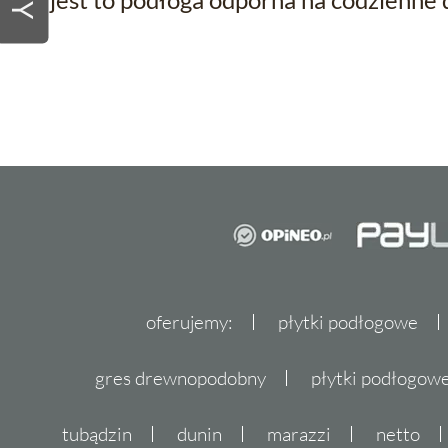
oferujemy:
płytki podłogowe
gres drewnopodobny
płytki podłogo
tubądzin
dunin
marazzi
netto