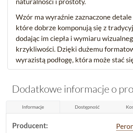
naturalności i prostoty.
Wzór ma wyraźnie zaznaczone detal
które dobrze komponują się z tradycy
dodając im ciepła i wymiaru wizualne
krzykliwości. Dzięki dużemu formatow
wyrazistą podłogę, która może stać 
aranżacyjnym wnętrza.
Dodatkowe informacje o pr
Techniczne aspekty i p
zastosowanie
Informacje
Dostępność
Kos
Produkt pochodzi od renomowanego 
Producent:
Pero
znanego z jakości oraz precyzyjnego 