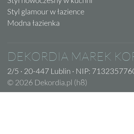
Styl glamour w łazience
Modna łazienka
DEKORDIA MAREK KO
2/5
·
20-447 Lublin
·
NIP: 713235776
© 2026 Dekordia.pl (h8)