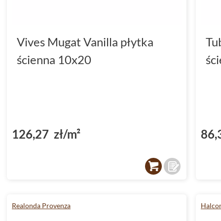
Vives Mugat Vanilla płytka
Tu
ścienna 10x20
śc
126,27 zł/m²
86,
Realonda Provenza
Halco