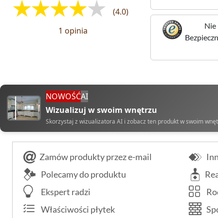
(4.0)
Nie 
1 opinia
Bezpieczne
NOWOŚĆ
AI
Wizualizuj w swoim wnętrzu
Skorzystaj z wizualizatora AI i zobacz ten produkt w swoim wnę
Zamów produkty przez e-mail
Inn
Polecamy do produktu
Rea
Ekspert radzi
Rod
Właściwości płytek
Spo