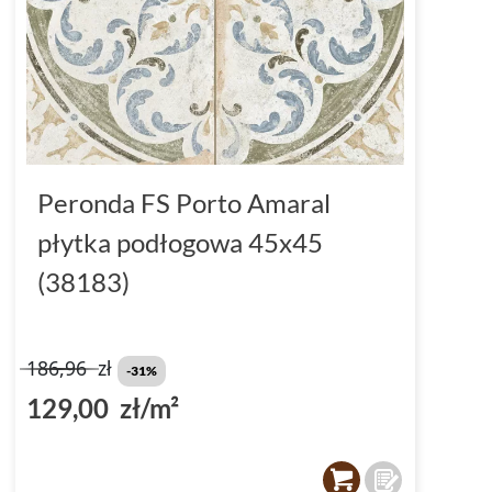
Peronda FS Porto Amaral
płytka podłogowa 45x45
(38183)
186,96
zł
-31%
129,00 zł/m²