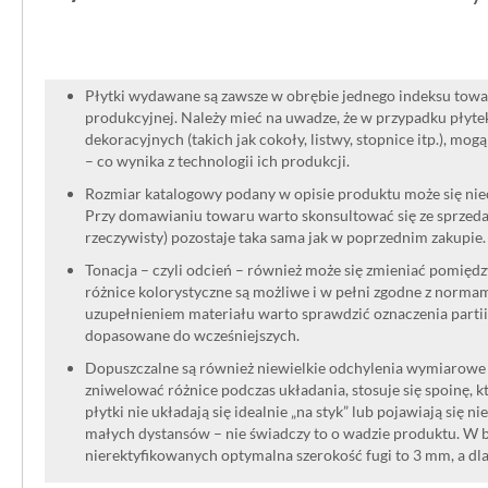
eksperymentów, ale też gwarantuje s
różnych typach wnętrz.
Płytki wydawane są zawsze w obrębie jednego indeksu towar
produkcyjnej. Należy mieć na uwadze, że w przypadku płyt
dekoracyjnych (takich jak cokoły, listwy, stopnice itp.), mog
– co wynika z technologii ich produkcji.
Rozmiar katalogowy podany w opisie produktu może się niec
Przy domawianiu towaru warto skonsultować się ze sprzedaw
rzeczywisty) pozostaje taka sama jak w poprzednim zakupie.
Tonacja – czyli odcień – również może się zmieniać pomięd
różnice kolorystyczne są możliwe i w pełni zgodne z norma
uzupełnieniem materiału warto sprawdzić oznaczenia partii
dopasowane do wcześniejszych.
Dopuszczalne są również niewielkie odchylenia wymiarowe w
zniwelować różnice podczas układania, stosuje się spoinę, kt
płytki nie układają się idealnie „na styk” lub pojawiają się n
małych dystansów – nie świadczy to o wadzie produktu. W br
nierektyfikowanych optymalna szerokość fugi to 3 mm, a dl