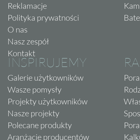
Reklamacje
Kam
Polityka prywatności
Bate
O nas
Nasz zespół
Kontakt
INSPIRUJEMY
RA
Galerie użytkowników
Pora
Wasze pomysły
Rodz
Projekty użytkowników
Właś
Nasze projekty
Spos
Polecane produkty
Pora
Aranżacje producentów
Kalk