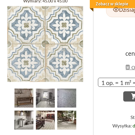
Wymiary:
45.00 x 45.00
Zobacz w sklepie
Dzisia
cen
Ob
S
Wysyłka:
d