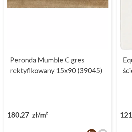
Peronda Mumble C gres
Eq
rektyfikowany 15x90 (39045)
śc
180,27 zł/m²
121