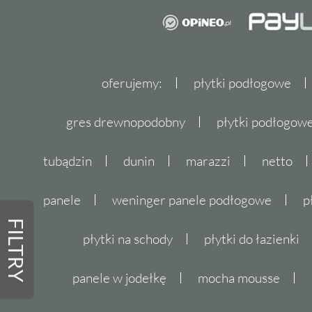
oferujemy:
płytki podłogowe
gres drewnopodobny
płytki podłogo
tubądzin
dunin
marazzi
netto
panele
weninger panele podłogowe
p
FILTRY
płytki na schody
płytki do łazienki
panele w jodełkę
mocha mousse