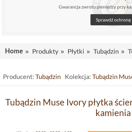
Gwarancja zwrotu pieniędzy przy 
Sprawdź ochronę
Home
Produkty
Płytki
Tubądzin
T
Producent:
Tubądzin
Kolekcja:
Tubądzin Mus
Tubądzin Muse Ivory płytka ścien
kamienia