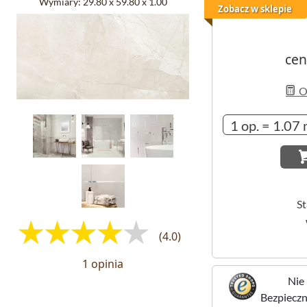
Wymiary:
29.80 x 59.80 x 1.00
Zobacz w sklepie
cen
Ob
S
(4.0)
1 opinia
Nie 
Bezpieczne