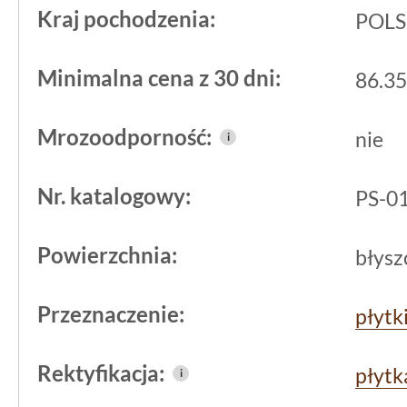
Kraj pochodzenia:
POL
naturalny to rozwiązanie, które łączy 
lekkością.
Minimalna cena z 30 dni:
86.35
Blask powierzchni wpływa na optyczn
Mrozoodporność:
nie
i
co jest ważne szczególnie w mniejszy
Rektyfikacja pozwala natomiast na k
Nr. katalogowy:
PS-0
minimalnie odstającymi płytkami, elim
Dlatego warto rozważyć jej zastosowa
Powierzchnia:
błysz
wymagających zorganizowanego, czyst
Przeznaczenie:
płytk
Rektyfikacja:
płytk
i