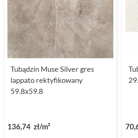
Tubądzin Muse Silver gres
Tu
lappato rektyfikowany
29
59.8x59.8
136,74 zł/m²
70,