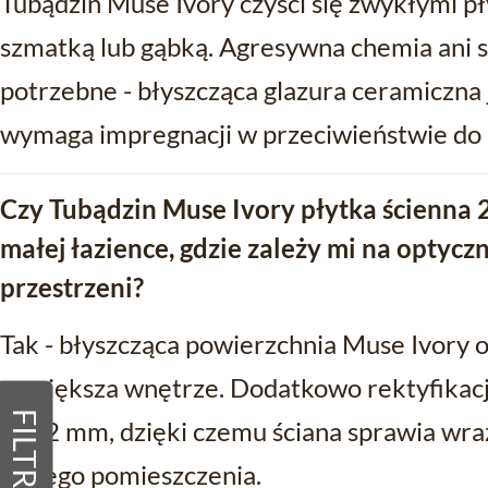
Tubądzin Muse Ivory czyści się zwykłymi pł
szmatką lub gąbką. Agresywna chemia ani sz
potrzebne - błyszcząca glazura ceramiczna j
wymaga impregnacji w przeciwieństwie do 
Czy Tubądzin Muse Ivory płytka ścienna 
małej łazience, gdzie zależy mi na optyc
przestrzeni?
Tak - błyszcząca powierzchnia Muse Ivory od
powiększa wnętrze. Dodatkowo rektyfikacj
FILTRY
1,5-2 mm, dzięki czemu ściana sprawia wraże
małego pomieszczenia.