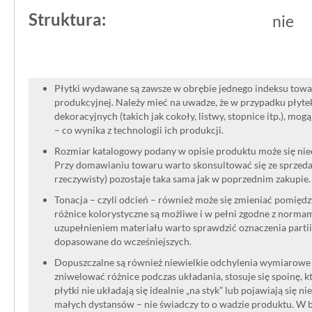
Struktura:
nie
Płytki wydawane są zawsze w obrębie jednego indeksu towar
produkcyjnej. Należy mieć na uwadze, że w przypadku płyt
dekoracyjnych (takich jak cokoły, listwy, stopnice itp.), mog
– co wynika z technologii ich produkcji.
Rozmiar katalogowy podany w opisie produktu może się niec
Przy domawianiu towaru warto skonsultować się ze sprzedaw
rzeczywisty) pozostaje taka sama jak w poprzednim zakupie.
Tonacja – czyli odcień – również może się zmieniać pomięd
różnice kolorystyczne są możliwe i w pełni zgodne z norma
uzupełnieniem materiału warto sprawdzić oznaczenia partii
dopasowane do wcześniejszych.
Dopuszczalne są również niewielkie odchylenia wymiarowe w
zniwelować różnice podczas układania, stosuje się spoinę, kt
płytki nie układają się idealnie „na styk” lub pojawiają się n
małych dystansów – nie świadczy to o wadzie produktu. W br