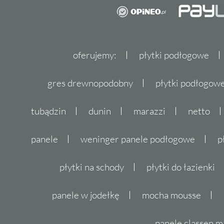
oferujemy:
płytki podłogowe
gres drewnopodobny
płytki podłogo
tubądzin
dunin
marazzi
netto
panele
weninger panele podłogowe
p
płytki na schody
płytki do łazienki
panele w jodełkę
mocha mousse
panele classen m