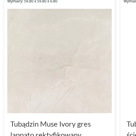
Wymiary: 59.80 x 59.80 x 0.80
Wymiary
Tubądzin Muse Ivory gres
Tu
lappato rektyfikowany
śc