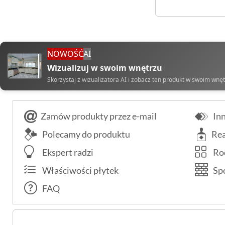
NOWOŚĆ
AI
Wizualizuj w swoim wnętrzu
Skorzystaj z wizualizatora AI i zobacz ten produkt w swoim wnę
Zamów produkty przez e-mail
Inn
Polecamy do produktu
Rea
Ekspert radzi
Rod
Właściwości płytek
Spo
FAQ