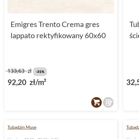
Emigres Trento Crema gres
Tu
lappato rektyfikowany 60x60
śc
133,63
zł
-31%
92,20 zł/m²
32,
Tubądzin Muse
Tubądz