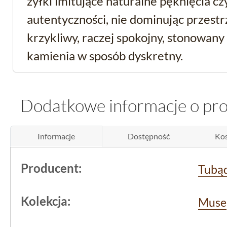
żyłki imitujące naturalne pęknięcia cz
autentyczności, nie dominując przestrz
krzykliwy, raczej spokojny, stonowany
kamienia w sposób dyskretny.
Błyszcząca glazura do ł
Dodatkowe informacje o pr
w funkcjonalnym wymi
Informacje
Dostępność
Kos
Płytki
mają rozmiar 29,8x59,8 cm, co 
pozwala na tworzenie równych, dokła
Producent:
Tubą
rektyfikacji. Taka krawędź to wygodn
ograniczyć widoczność fug i uzyskać ni
Kolekcja:
Muse
Tubądzin
zadbał, aby produkt spełnia