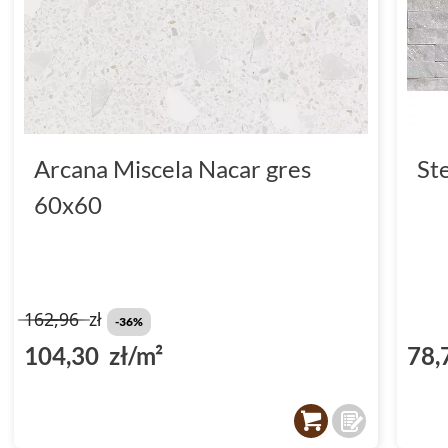
Arcana Miscela Nacar gres
St
60x60
162,96
zł
-36%
104,30 zł/m²
78,