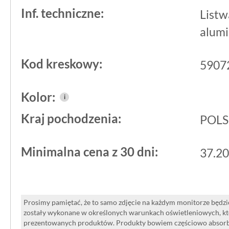
górnej powierzchni. Oznaczenie 1P s
Inf. techniczne:
Listw
profil. Długość elementu to 1,8 m, co
alumi
typowych przejść bez widocznych łącze
łączeń przy dłuższych ciągach.
Kod kreskowy:
5907
Producent:
Midas
, kolekcja Borck - to
Kolor:
i
potwierdzają pozycjonowanie produk
Kraj pochodzenia:
POL
listwom podłogowym. Prosty przekrój 
dopasowanie do różnych rodzajów pod
Minimalna cena z 30 dni:
37.20
Praktyczne aspekty i d
zakupowa
Prosimy pamiętać, że to samo zdjęcie na każdym monitorze będzie
zostały wykonane w określonych warunkach oświetleniowych, kt
prezentowanych produktów. Produkty bowiem częściowo absorbują