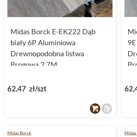
Midas Borck E-EK222 Dąb
Mi
biały 6P Aluminiowa
9E
Drewnopodobna listwa
Dr
Progowa 2.7M
Pr
62,47 zł/szt
62,
Midas Borck
Midas