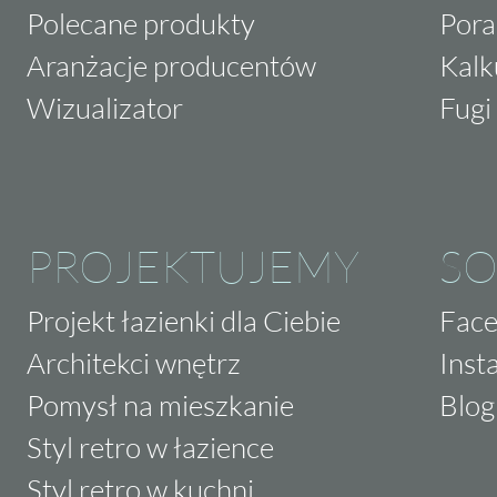
Polecane produkty
Pora
Aranżacje producentów
Kalk
Wizualizator
Fugi 
PROJEKTUJEMY
SO
Projekt łazienki dla Ciebie
Fac
Architekci wnętrz
Inst
Pomysł na mieszkanie
Blog
Styl retro w łazience
Styl retro w kuchni