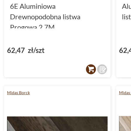
6E Aluminiowa
Al
Drewnopodobna listwa
li
Progowa 2.7M
62,47 zł/szt
62,
Midas Borck
Midas