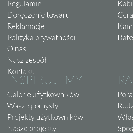
Regulamin
Kabi
Doręczenie towaru
Cera
Reklamacje
Kam
Polityka prywatności
Bate
O nas
Nasz zespół
Kontakt
INSPIRUJEMY
RA
Galerie użytkowników
Pora
Wasze pomysły
Rodz
Projekty użytkowników
Właś
Nasze projekty
Spos