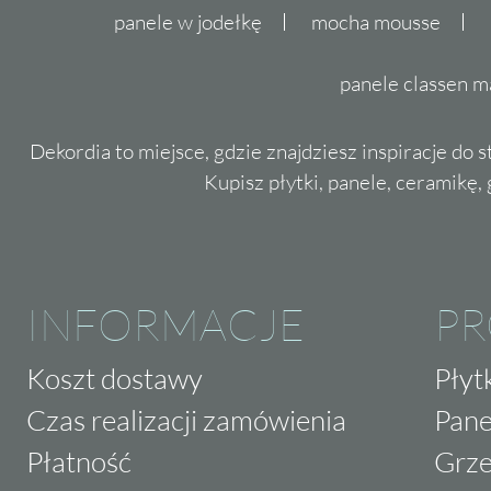
panele w jodełkę
mocha mousse
panele classen m
Dekordia to miejsce, gdzie znajdziesz inspiracje do 
Kupisz płytki, panele, ceramikę, g
INFORMACJE
P
Koszt dostawy
Płyt
Czas realizacji zamówienia
Pane
Płatność
Grze