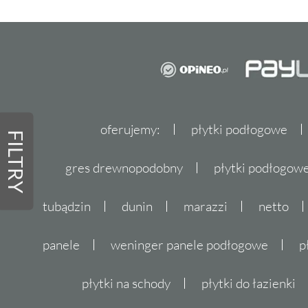
oferujemy:
płytki podłogowe
FILTRY
gres drewnopodobny
płytki podłogo
tubądzin
dunin
marazzi
netto
panele
weninger panele podłogowe
p
płytki na schody
płytki do łazienki