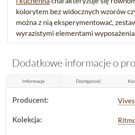
i kuchenna
charakteryzuje się równo
kolorytem bez widocznych wzorów czy 
można z nią eksperymentować, zestawi
wyrazistymi elementami wyposażenia
akcentami dekoracyjnymi.
Dodatkowe informacje o pr
Właściwości techniczne
wymagających zastos
Informacje
Dostępność
Kos
Płytka
jest
rektyfikowana
, co oznacza
Producent:
Vives
precyzyjnie docięte, aby umożliwić min
jednolitej powierzchni po ułożeniu. T
Kolekcja:
Ritm
gdzie liczy się estetyka i łatwość utrz