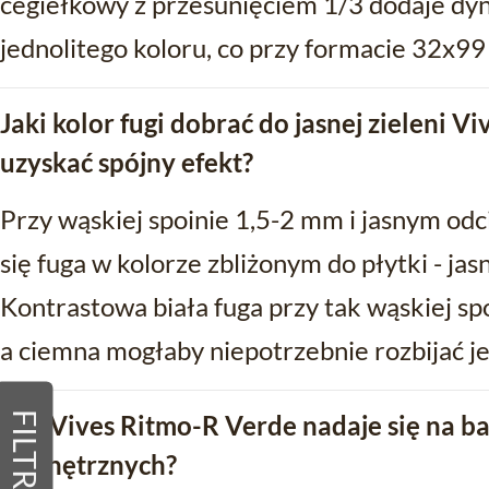
cegiełkowy z przesunięciem 1/3 dodaje dyn
jednolitego koloru, co przy formacie 32x99
Jaki kolor fugi dobrać do jasnej zieleni V
uzyskać spójny efekt?
Przy wąskiej spoinie 1,5-2 mm i jasnym odci
się fuga w kolorze zbliżonym do płytki - jas
Kontrastowa biała fuga przy tak wąskiej sp
a ciemna mogłaby niepotrzebnie rozbijać je
FILTRY
Czy Vives Ritmo-R Verde nadaje się na b
zewnętrznych?