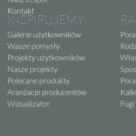
Kontakt
INSPIRUJEMY
RA
Galerie użytkowników
Pora
Wasze pomysły
Rodz
Projekty użytkowników
Właś
Nasze projekty
Spos
Polecane produkty
Pora
Aranżacje producentów
Kalk
Wizualizator
Fugi 