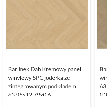
Barlinek Dąb Kremowy panel
Ba
winylowy SPC jodełka ze
wi
zintegrowanym podkładem
63
63.95x12.79x0.6
(D
(DP5000036)