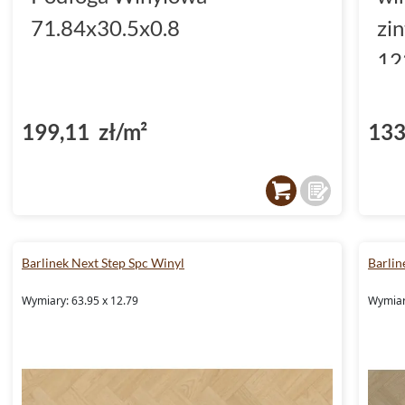
71.84x30.5x0.8
zi
12
(D
199,11 zł/m²
133
Barlinek Next Step Spc Winyl
Barlin
Wymiary: 63.95 x 12.79
Wymiar