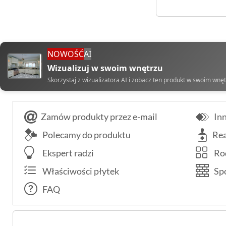
NOWOŚĆ
AI
Wizualizuj w swoim wnętrzu
Skorzystaj z wizualizatora AI i zobacz ten produkt w swoim wnę
Zamów produkty przez e-mail
Inn
Polecamy do produktu
Rea
Ekspert radzi
Rod
Właściwości płytek
Spo
FAQ