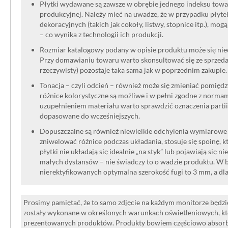
Płytki wydawane są zawsze w obrębie jednego indeksu towar
produkcyjnej. Należy mieć na uwadze, że w przypadku płyt
dekoracyjnych (takich jak cokoły, listwy, stopnice itp.), mog
– co wynika z technologii ich produkcji.
Rozmiar katalogowy podany w opisie produktu może się niec
Przy domawianiu towaru warto skonsultować się ze sprzedaw
rzeczywisty) pozostaje taka sama jak w poprzednim zakupie.
Tonacja – czyli odcień – również może się zmieniać pomięd
różnice kolorystyczne są możliwe i w pełni zgodne z norma
uzupełnieniem materiału warto sprawdzić oznaczenia partii
dopasowane do wcześniejszych.
Dopuszczalne są również niewielkie odchylenia wymiarowe w
zniwelować różnice podczas układania, stosuje się spoinę, kt
płytki nie układają się idealnie „na styk” lub pojawiają się n
małych dystansów – nie świadczy to o wadzie produktu. W br
nierektyfikowanych optymalna szerokość fugi to 3 mm, a dl
Prosimy pamiętać, że to samo zdjęcie na każdym monitorze będzie
zostały wykonane w określonych warunkach oświetleniowych, kt
prezentowanych produktów. Produkty bowiem częściowo absorbują