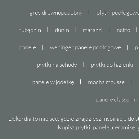
gres drewnopodobny
płytki podłogo
tubądzin
dunin
marazzi
netto
panele
weninger panele podłogowe
p
płytki na schody
płytki do łazienki
panele w jodełkę
mocha mousse
panele classen m
Dekordia to miejsce, gdzie znajdziesz inspiracje do 
Kupisz płytki, panele, ceramikę, g