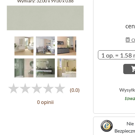
Wymiary:
32.00 x 99.00 x 0.88
cen
Ob
Wysyłk
(0.0)
towa
0 opinii
Nie 
Bezpieczne