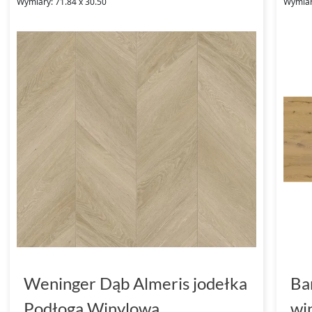
Wymiary: 71.84 x 30.50
Wymiar
Weninger Dąb Almeris jodełka
Ba
Podłoga Winylowa
wi