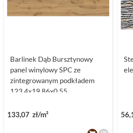
Barlinek Dąb Bursztynowy
St
panel winylowy SPC ze
el
zintegrowanym podkładem
123.4x19.86x0.55
(DP3000002)
133,07 zł/m²
56,