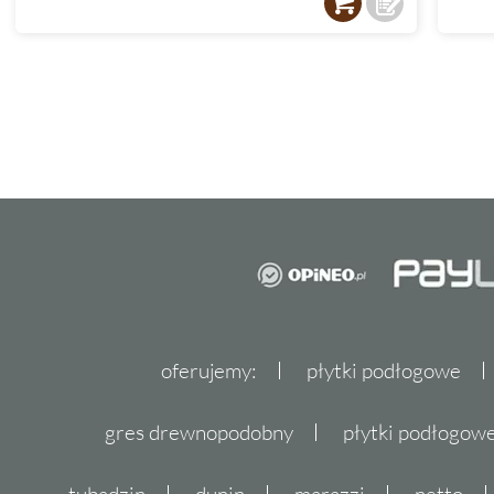
oferujemy:
płytki podłogowe
gres drewnopodobny
płytki podłogo
tubądzin
dunin
marazzi
netto