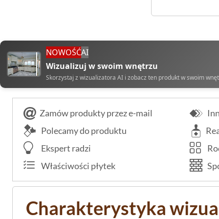
NOWOŚĆ
AI
Wizualizuj w swoim wnętrzu
Skorzystaj z wizualizatora AI i zobacz ten produkt w swoim wnę
Zamów produkty przez e-mail
Inn
Polecamy do produktu
Rea
Ekspert radzi
Rod
Właściwości płytek
Spo
Charakterystyka wizua