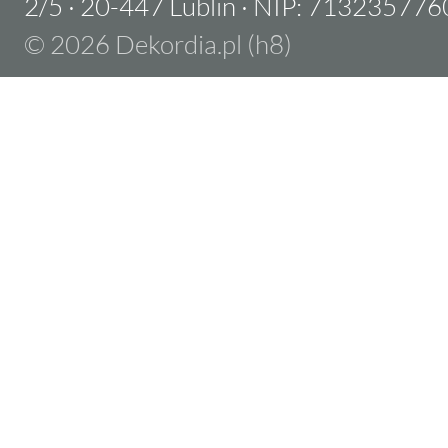
2/5
·
20-447 Lublin
·
NIP: 713235776
© 2026 Dekordia.pl (h8)