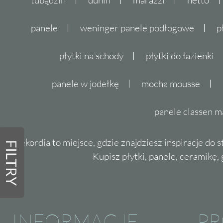
panele
weninger panele podłogowe
p
płytki na schody
płytki do łazienki
panele w jodełkę
mocha mousse
panele classen m
Dekordia to miejsce, gdzie znajdziesz inspiracje do 
FILTRY
Kupisz płytki, panele, ceramikę, g
INFORMACJE
P