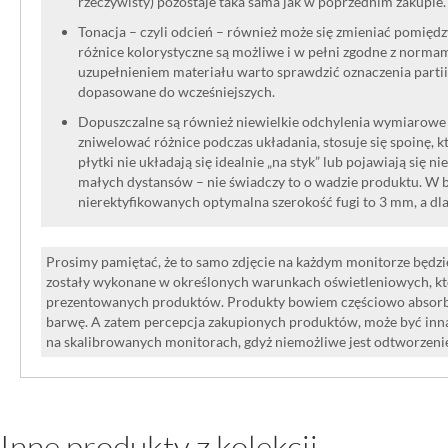
rzeczywisty) pozostaje taka sama jak w poprzednim zakupie.
Tonacja – czyli odcień – również może się zmieniać pomięd
różnice kolorystyczne są możliwe i w pełni zgodne z norma
uzupełnieniem materiału warto sprawdzić oznaczenia partii
dopasowane do wcześniejszych.
Dopuszczalne są również niewielkie odchylenia wymiarowe w
zniwelować różnice podczas układania, stosuje się spoinę, kt
płytki nie układają się idealnie „na styk” lub pojawiają się n
małych dystansów – nie świadczy to o wadzie produktu. W br
nierektyfikowanych optymalna szerokość fugi to 3 mm, a dl
Prosimy pamiętać, że to samo zdjęcie na każdym monitorze będzie
zostały wykonane w określonych warunkach oświetleniowych, kt
prezentowanych produktów. Produkty bowiem częściowo absorbują
barwę. A zatem percepcja zakupionych produktów, może być inna
na skalibrowanych monitorach, gdyż niemożliwe jest odtworzen
Inne produkty z kolekcji