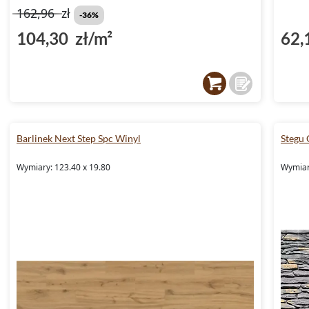
162,96
zł
-36%
104,30 zł/m²
62,
Barlinek Next Step Spc Winyl
Stegu 
Wymiary: 123.40 x 19.80
Wymiar