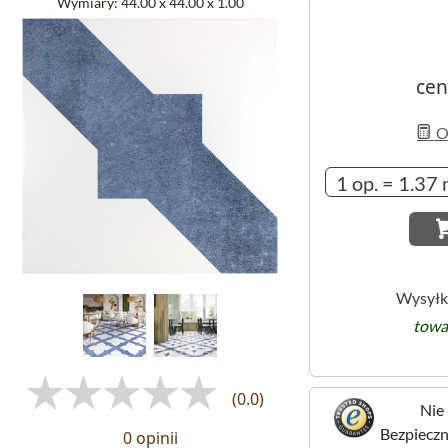
Wymiary:
44.00 x 44.00 x 1.00
cen
Ob
Wysyłk
towa
(0.0)
Nie 
Bezpieczne
0 opinii