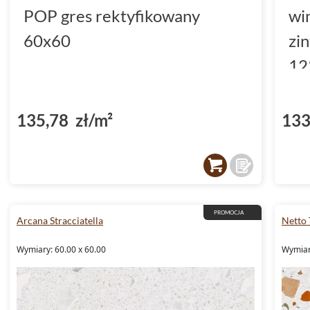
POP gres rektyfikowany
wi
60x60
zi
12
(D
135,78 zł/m²
133
PROMOCJA
Arcana Stracciatella
Netto 
Wymiary: 60.00 x 60.00
Wymiary