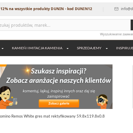
|
szystkie produkty DUNIN - kod DUNIN12
info@dekordia.pl
Wyszukiwanie zaaw
KAMIEŃ I IMITACJA KAMIENIA
SPRZEDAJEMY
INSPIRUJ
omino Remos White gres mat rektyfikowany 59.8x119.8x0.8