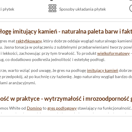
 płytek
Sposoby układania płytek
łogę imitujący kamień - naturalna paleta barw i fak
gres mat
rektyfikowany
, który dobrze oddaje wygląd naturalnego kamieni
. Jasna tonacja w połączeniu z subtelnymi przebarwieniami tworzy powie
i i lekkości, zachowując przy tym trwałość. To produkt
wielkoformatowy
-
fug, co dodatkowo podkreśla jednolitość i estetykę podłogi.
rze, warto wziąć pod uwagę, że gres na podłogę
imitujący kamień
dobrze 
ez przedpokój, aż po kuchnię czy łazienkę. Jego naturalny wygląd bardzo 
lami aranżacyjnymi.
ność w praktyce - wytrzymałość i mrozoodporność 
Remos White od
Domino
to
gres podłogowy
stawiający na funkcjonalność.
iej sprawdza się w codziennym użytkowaniu i w pomieszczeniach narażony
o oznacza, że krawędzie płytek są idealnie proste. To umożliwia precyzyjn
ści.