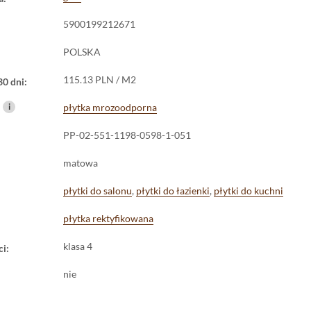
5900199212671
POLSKA
115.13 PLN / M2
30 dni:
i
płytka mrozoodporna
PP-02-551-1198-0598-1-051
matowa
płytki do salonu
,
płytki do łazienki
,
płytki do kuchni
płytka rektyfikowana
klasa 4
ci:
nie