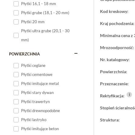
Płytki 16,1 - 18 mm
Płytki 120x60
Kod kreskowy:
Płytki grube (18,1 - 20 mm)
Płytki 75x75
Płytki 20 mm
Kraj pochodzenia:
Płytki 80x80
Płytki ultra grube (20,1 - 30
Płytki 90x90
Minimalna cena z 
mm)
Płytki 120x120
Mrozoodporność:
Płytki małe
POWIERZCHNIA
Nr. katalogowy:
Płytki duże
Płytki ceglane
Płytki wielkoformatowe
Powierzchnia:
Płytki cementowe
Płytki imitujące metal
Przeznaczenie:
Płytki stary dywan
i
Rektyfikacja:
Płytki trawertyn
Stopień ścieralnoś
Płytki drewnopodobne
Płytki lastryko
Struktura:
Płytki imitujące beton