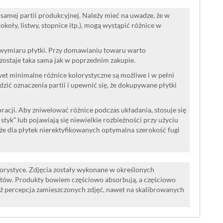
samej partii produkcyjnej. Należy mieć na uwadze, że w
oły, listwy, stopnice itp.), mogą wystąpić różnice w
 wymiaru płytki. Przy domawianiu towaru warto
ozostaje taka sama jak w poprzednim zakupie.
wet minimalne różnice kolorystyczne są możliwe i w pełni
ć oznaczenia partii i upewnić się, że dokupywane płytki
acji. Aby zniwelować różnice podczas układania, stosuje się
a styk” lub pojawiają się niewielkie rozbieżności przy użyciu
że dla płytek nierektyfikowanych optymalna szerokość fugi
lorystyce. Zdjęcia zostały wykonane w określonych
tów. Produkty bowiem częściowo absorbują, a częściowo
iż percepcja zamieszczonych zdjęć, nawet na skalibrowanych