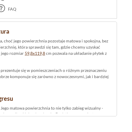
FAQ
tura
a, choć jego powierzchnia pozostaje matowa i spokojna, bez
rzchnię, która sprawdzi się tam, gdzie chcemy uzyskać
 jego rozmiar
59,8x119,8
cm pozwala na układanie płytek z
prezentuje się w pomieszczeniach o różnym przeznaczeniu
dobrze komponuje się zarówno z nowoczesnymi, jak i bardziej
gresu
 Jego matowa powierzchnia to nie tylko zabieg wizualny -
ch na wilgoć lub zabrudzenia. Dodatkowo, gres jest
e układanie i minimalizuje fugi, co także ułatwia utrzymanie