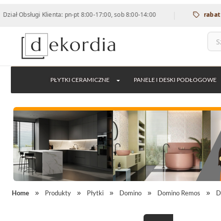
|
ługi Klienta: pn-pt 8:00-17:00, sob 8:00-14:00
rabat 12% na w
PŁYTKI CERAMICZNE
PANELE I DESKI PODŁOGOWE
Home
Produkty
Płytki
Domino
Domino Remos
D