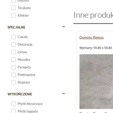
Glazura
Terakota
Inne produk
Klinkier
SPECJALNE
Cokoły
Domino Remos
Dekoracje
Wymiary: 59.80 x 59.80 
Listwy
Mozaika
Parapety
Podstopnice
Stopnice
WYKOŃCZENIE
Płytki błyszczące
Płytki lappato