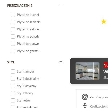
PRZEZNACZENIE
Płytki do kuchni
Płytki do łazienki
Płytki do salonu
Płytki na schody
Płytki tarasowe
Płytki do garażu
STYL
N
Wi
Styl glamour
Sko
Styl industrialny
Styl klasyczny
Styl loftowy
Zamów produ
Styl retro
Realizacje 
Styl rustykalny