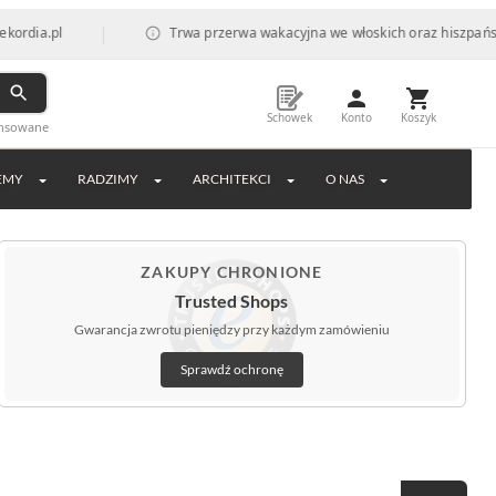
|
Trwa przerwa wakacyjna we włoskich oraz hiszpańskich fabry
Schowek
Konto
Koszyk
ansowane
EMY
RADZIMY
ARCHITEKCI
O NAS
ZAKUPY CHRONIONE
Trusted Shops
Gwarancja zwrotu pieniędzy przy każdym zamówieniu
Sprawdź ochronę