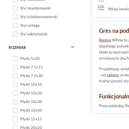
Styl skandynawski
Właściwości
Styl śródziemnomorski
Styl vintage
Gres na pod
Styl wiktoriański
Remos
White to 
zbędnego połysku
ROZMIAR
efekt przestrzen
mniejszą liczbą 
Płytki 5x20
Płytki 7,5x15
Projektując wnęt
- od
salonu
, prz
Płytki 7,5x30
tradycyjnymi sty
Płytki 10x10
Płytki 10x20
Funkcjonal
Płytki 10x30
Poza estetyką, 
Płytki 10x40
taka faktura lep
rektyfikowany, c
Płytki 15x15
podłogi w czysto
Płytki 20x20