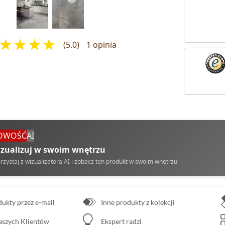
(5.0)
1 opinia
OWOŚĆ
AI
zualizuj w swoim wnętrzu
rzystaj z wizualizatora AI i zobacz ten produkt w swoim wnętrzu
kty przez e-mail
Inne produkty z kolekcji
naszych Klientów
Ekspert radzi