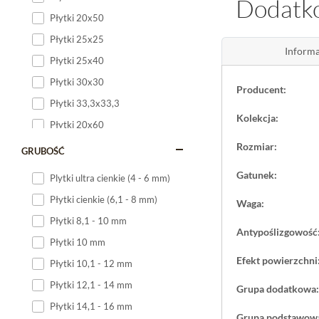
Dodatko
Ważnym aspektem
Płytki 20x50
kuchni
, ale rów
Płytki 25x25
które chcą spójn
Informa
Płytki 25x40
Parametry t
Płytki 30x30
Producent:
Płytki 33,3x33,3
Produkt z kolekc
Kolekcja:
wielkoformatowyc
Płytki 20x60
i
matowe
wykończ
Płytki 20x120
Rozmiar:
GRUBOŚĆ
Domino jako pro
Płytki 25x60
Gatunek:
Remos White to o
Plytki ultra cienkie (4 - 6 mm)
Płytki 25x75
estetycznym na l
Płytki cienkie (6,1 - 8 mm)
Waga:
Płytki 30x60
Płytki 8,1 - 10 mm
Płytki 30x90
Antypoślizgowość
Płytki 10 mm
Płytki 30x120
Efekt powierzchni
Płytki 10,1 - 12 mm
Płytki 40x120
Płytki 12,1 - 14 mm
Grupa dodatkowa:
Płytki 45x45
Płytki 14,1 - 16 mm
Płytki 60x60
Grupa podstawow