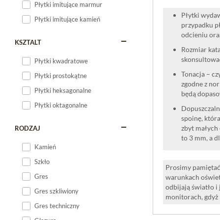
Płytki imitujące marmur
Płytki wydaw
Płytki imitujące kamień
przypadku pł
odcieniu oraz
KSZTALT
Rozmiar kata
skonsultować
Płytki kwadratowe
Tonacja – cz
Płytki prostokątne
zgodne z nor
Płytki heksagonalne
będą dopaso
Płytki oktagonalne
Dopuszczalne
spoinę, która
zbyt małych 
RODZAJ
to 3 mm, a d
Kamień
Szkło
Prosimy pamiętać,
Gres
warunkach oświet
odbijają światło 
Gres szkliwiony
monitorach, gdyż
Gres techniczny