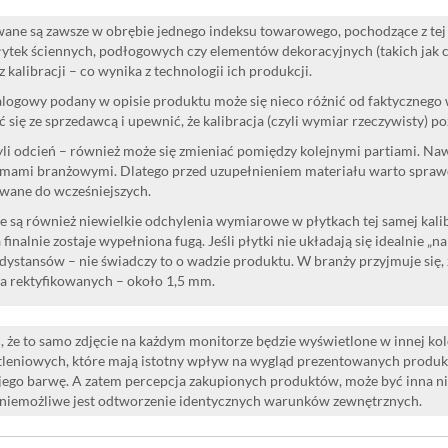
ane są zawsze w obrębie jednego indeksu towarowego, pochodzące z tej 
ytek ściennych, podłogowych czy elementów dekoracyjnych (takich jak cok
 kalibracji – co wynika z technologii ich produkcji.
logowy podany w opisie produktu może się nieco różnić od faktycznego
 się ze sprzedawcą i upewnić, że kalibracja (czyli wymiar rzeczywisty) p
yli odcień – również może się zmieniać pomiędzy kolejnymi partiami. Na
mami branżowymi. Dlatego przed uzupełnieniem materiału warto sprawdzi
wane do wcześniejszych.
 są również niewielkie odchylenia wymiarowe w płytkach tej samej kalibr
 finalnie zostaje wypełniona fugą. Jeśli płytki nie układają się idealnie „n
dystansów – nie świadczy to o wadzie produktu. W branży przyjmuje się, 
la rektyfikowanych – około 1,5 mm.
 że to samo zdjęcie na każdym monitorze będzie wyświetlone w innej ko
leniowych, które mają istotny wpływ na wygląd prezentowanych produk
i jego barwę. A zatem percepcja zakupionych produktów, może być inna n
 niemożliwe jest odtworzenie identycznych warunków zewnętrznych.