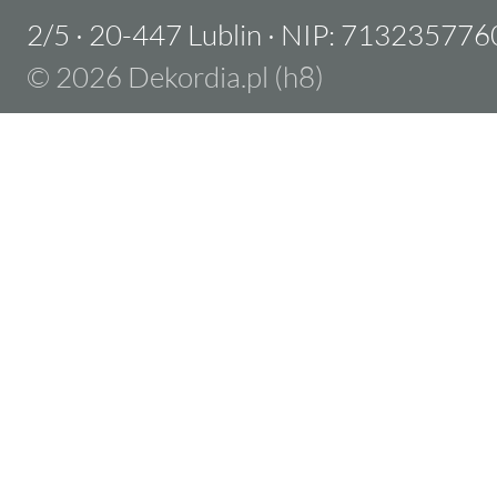
2/5
·
20-447 Lublin
·
NIP: 713235776
© 2026 Dekordia.pl (h8)