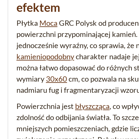
efektem
Płytka
Moca
GRC Polysk od produce
powierzchni przypominającej kamień. J
jednocześnie wyraźny, co sprawia, że n
kamieniopodobny
charakter nadaje je
można łatwo dopasować do różnych st
wymiary
30x60
cm, co pozwala na sku
nadmiaru fug i fragmentaryzacji wzoru
Powierzchnia jest
błyszcząca
, co wpły
zdolność do odbijania światła. To szc
mniejszych pomieszczeniach, gdzie lic