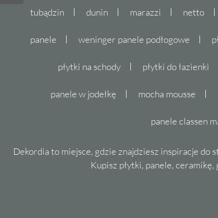
tubądzin
dunin
marazzi
netto
panele
weninger panele podłogowe
p
płytki na schody
płytki do łazienki
panele w jodełkę
mocha mousse
panele classen m
Dekordia to miejsce, gdzie znajdziesz inspiracje do 
Kupisz płytki, panele, ceramikę, g