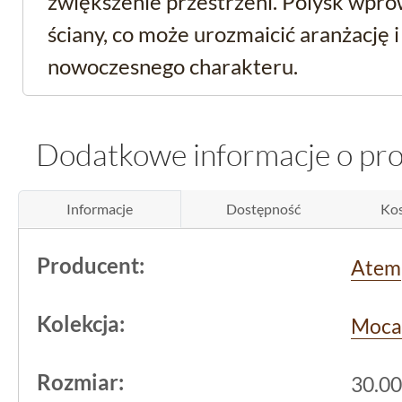
zwiększenie przestrzeni. Polysk wpr
ściany, co może urozmaicić aranżację i 
nowoczesnego charakteru.
Błyszcząca glazura do ł
Dodatkowe informacje o pr
kamieniopodobna
Informacje
Dostępność
Kos
Produkt stanowi błyszczącą glazurę, k
głównie do ścian. Z uwagi na swoje wł
Producent:
Atem
powierzchni, idealnie sprawdzi się w
ł
Materiał jest odporny na wilgoć, a bły
Kolekcja:
Moca
utrzymanie czystości. Tam, gdzie ważna
mycie, takie cechy są niezastąpione.
Rozmiar:
30.00