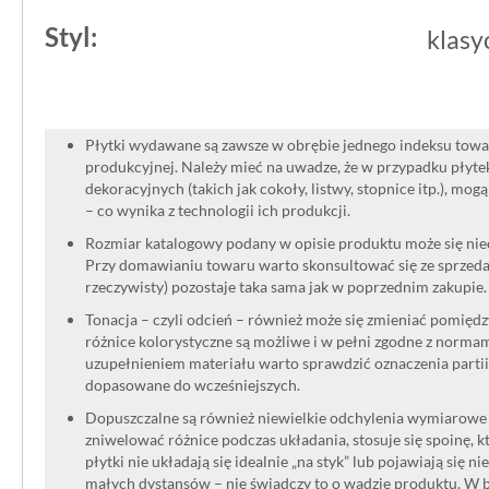
Styl:
klasy
Płytki wydawane są zawsze w obrębie jednego indeksu towar
produkcyjnej. Należy mieć na uwadze, że w przypadku płyt
dekoracyjnych (takich jak cokoły, listwy, stopnice itp.), mog
– co wynika z technologii ich produkcji.
Rozmiar katalogowy podany w opisie produktu może się niec
Przy domawianiu towaru warto skonsultować się ze sprzedaw
rzeczywisty) pozostaje taka sama jak w poprzednim zakupie.
Tonacja – czyli odcień – również może się zmieniać pomięd
różnice kolorystyczne są możliwe i w pełni zgodne z norma
uzupełnieniem materiału warto sprawdzić oznaczenia partii
dopasowane do wcześniejszych.
Dopuszczalne są również niewielkie odchylenia wymiarowe w
zniwelować różnice podczas układania, stosuje się spoinę, kt
płytki nie układają się idealnie „na styk” lub pojawiają się n
małych dystansów – nie świadczy to o wadzie produktu. W br