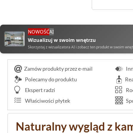
NOWOŚĆ
AI
Wizualizuj w swoim wnętrzu
Skorzystaj z wizualizatora AI i zobacz ten produkt w swoim wnę
Zamów produkty przez e-mail
Inn
Polecamy do produktu
Rea
Ekspert radzi
Rod
Właściwości płytek
Spo
Naturalny wygląd z k