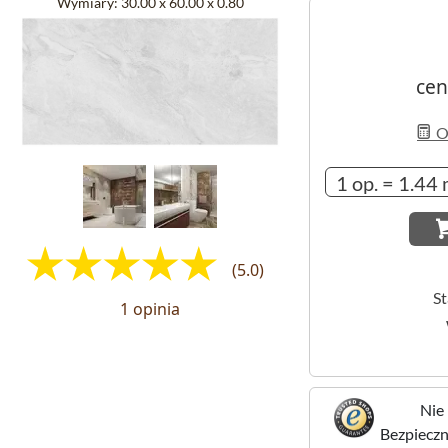
Wymiary:
30.00 x 60.00 x 0.80
cen
Ob
(5.0)
S
1 opinia
Nie 
Bezpieczne