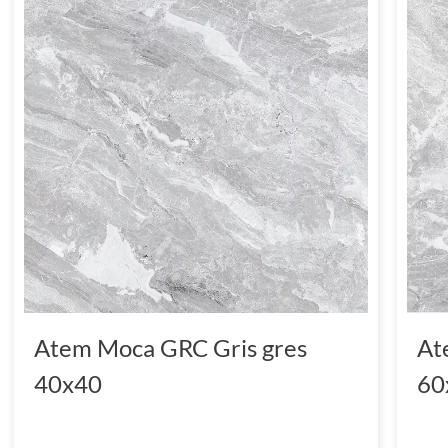
Atem Moca GRC Gris gres
At
40x40
60