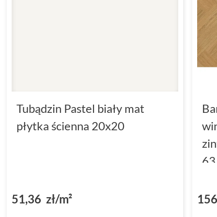
Tubądzin Pastel biały mat
Ba
płytka ścienna 20x20
wi
zi
63
(D
51,36 zł/m²
156