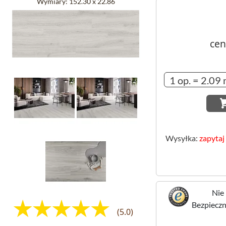
Wymiary:
152.30 x 22.86
cen
Wysyłka:
zapytaj
Nie 
Bezpieczne
(5.0)