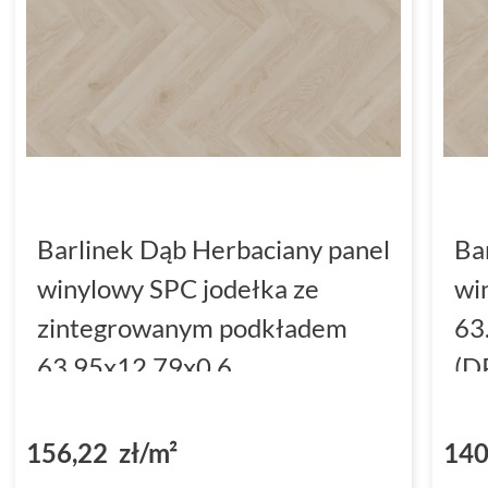
Barlinek Dąb Herbaciany panel
Ba
winylowy SPC jodełka ze
wi
zintegrowanym podkładem
63
63.95x12.79x0.6
(D
(DP5000048)
156,22 zł/m²
140