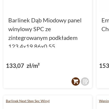
Barlinek Dąb Miodowy panel
Em
winylowy SPC ze
Ch
zintegrowanym podkładem
123.4x19.86x0.55
(DP3000004)
133,07 zł/m²
153
Barlinek Next Step Spc Winyl
Wening