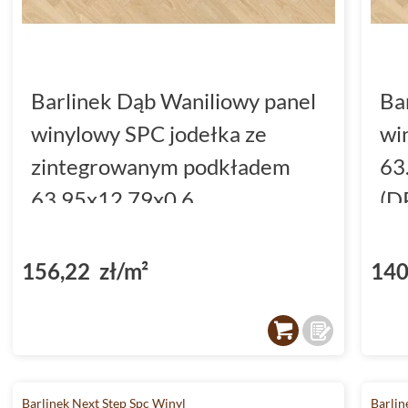
Barlinek Dąb Waniliowy panel
Ba
winylowy SPC jodełka ze
wi
zintegrowanym podkładem
63
63.95x12.79x0.6
(D
(DP5000046)
156,22 zł/m²
140
Barlinek Next Step Spc Winyl
Barlin