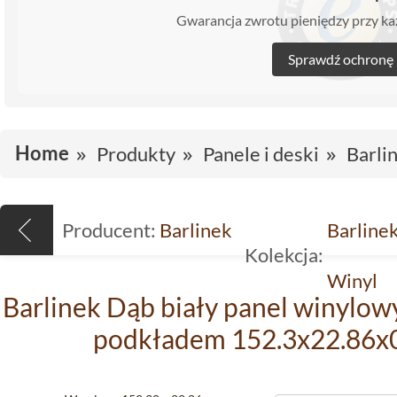
Gwarancja zwrotu pieniędzy przy 
Sprawdź ochronę
Home
Produkty
Panele i deski
Barli
Producent:
Barlinek
Barline
Kolekcja:
Winyl
Barlinek Dąb biały panel winylo
podkładem 152.3x22.86x