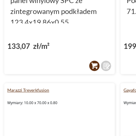
panel winylowy SPC ze
Po
zintegrowanym podkładem
71
123.4x19.86x0.55
(DP3000002)
133,07 zł/m²
199
Marazzi Treverkfusion
Gayafo
Wymiary: 10.00 x 70.00 x 0.80
Wymiary