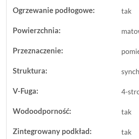
spokojnej bazy o naturalnym rysunku 
Ogrzewanie podłogowe:
tak
materiału winylowego.
Powierzchnia:
mato
Przeznaczenie:
pomie
Struktura:
synch
V-Fuga:
4-str
Wodoodporność:
tak
Zintegrowany podkład:
tak