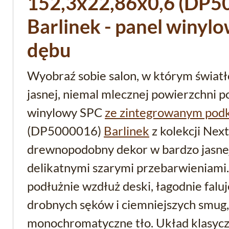
152,3x22,86x0,6 (DP5
Barlinek - panel winyl
dębu
Wyobraź sobie salon, w którym światł
jasnej, niemal mlecznej powierzchni p
winylowy SPC
ze zintegrowanym pod
(DP5000016)
Barlinek
z kolekcji Nex
drewnopodobny dekor w bardzo jasnej, 
delikatnymi szarymi przebarwieniami.
podłużnie wzdłuż deski, łagodnie falu
drobnych sęków i ciemniejszych smug,
monochromatyczne tło. Układ klasyc