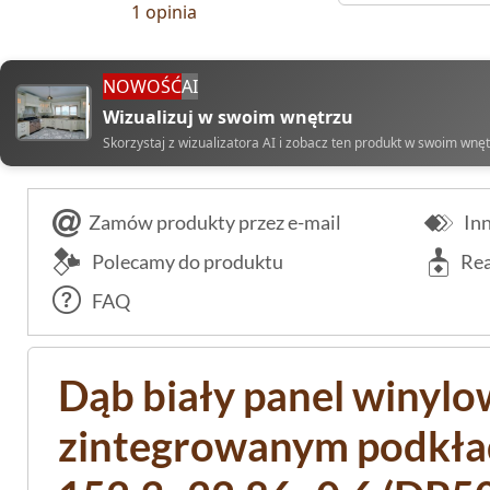
1 opinia
NOWOŚĆ
AI
Wizualizuj w swoim wnętrzu
Skorzystaj z wizualizatora AI i zobacz ten produkt w swoim wnę
Zamów produkty przez e-mail
Inn
Polecamy do produktu
Rea
FAQ
Dąb biały panel winylo
zintegrowanym podkł