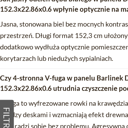
152.3x22.86x0.6 wpłynie optycznie na m
Jasna, stonowana biel bez mocnych kontra
przestrzeń. Długi format 152,3 cm ułożony
dodatkowo wydłuża optycznie pomieszczeni
korytarzach lub niedużych sypialniach.
Czy 4-stronna V-fuga w panelu Barlinek 
152.3x22.86x0.6 utrudnia czyszczenie po
V-fuga to wyfrezowane rowki na krawędziach
FILTRY
między deskami i wzmacniają efekt drewna.
mop radzi sobie bez problemu. Agresywna c