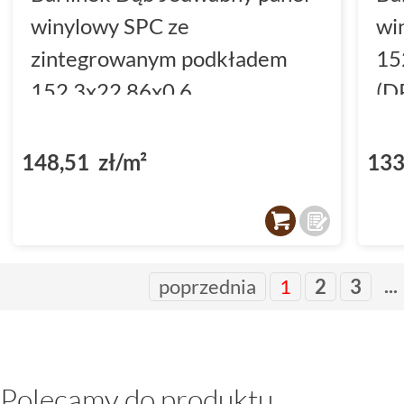
winylowy SPC ze
wi
zintegrowanym podkładem
15
152.3x22.86x0.6
(D
(DP5000040)
148,51 zł/m²
133
...
poprzednia
1
2
3
Polecamy do produktu