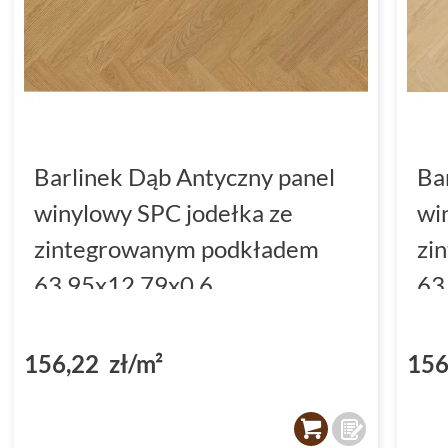
Barlinek Dąb Antyczny panel
Ba
winylowy SPC jodełka ze
wi
zintegrowanym podkładem
zi
63.95x12.79x0.6
63
(DP5000034)
(D
156,22 zł/m²
156