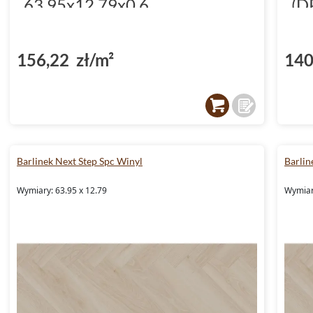
63.95x12.79x0.6
(D
(DP5000044)
156,22 zł/m²
140
Barlinek Next Step Spc Winyl
Barlin
Wymiary: 63.95 x 12.79
Wymiar