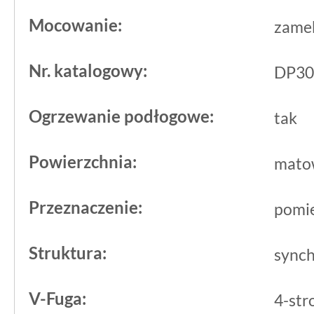
dębu z odpornością na wodę i codzien
Mocowanie:
zame
Nr. katalogowy:
DP30
Ogrzewanie podłogowe:
tak
Powierzchnia:
mato
Przeznaczenie:
pomie
Struktura:
synch
V-Fuga:
4-str