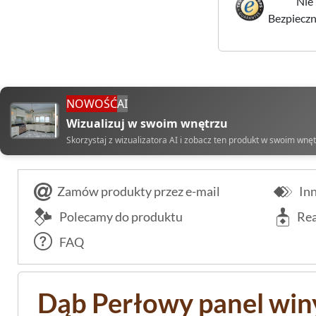
Nie 
Bezpieczne
NOWOŚĆ
AI
Wizualizuj w swoim wnętrzu
Skorzystaj z wizualizatora AI i zobacz ten produkt w swoim wnę
Zamów produkty przez e-mail
Inn
Polecamy do produktu
Rea
FAQ
Dąb Perłowy panel win