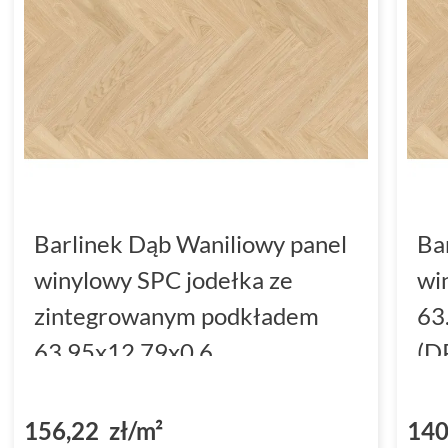
Barlinek Dąb Waniliowy panel
Ba
winylowy SPC jodełka ze
wi
zintegrowanym podkładem
63
63.95x12.79x0.6
(D
(DP5000046)
156,22 zł/m²
140