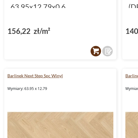
63.95x12.79x0.6
(D
(DP5000048)
156,22 zł/m²
140
Barlinek Next Step Spc Winyl
Barlin
Wymiary: 63.95 x 12.79
Wymiar