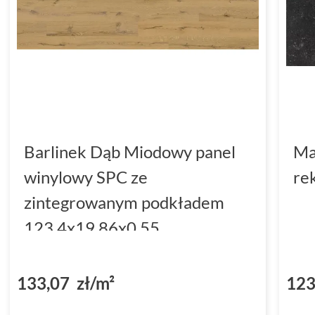
Barlinek Dąb Miodowy panel
Ma
winylowy SPC ze
re
zintegrowanym podkładem
123.4x19.86x0.55
(DP3000004)
133,07 zł/m²
123