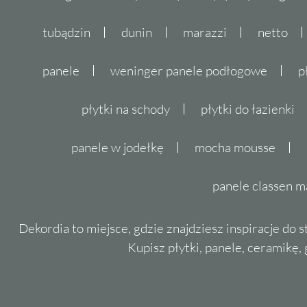
tubądzin
dunin
marazzi
netto
panele
weninger panele podłogowe
p
płytki na schody
płytki do łazienki
panele w jodełkę
mocha mousse
panele classen m
Dekordia to miejsce, gdzie znajdziesz inspiracje do 
Kupisz płytki, panele, ceramikę, g