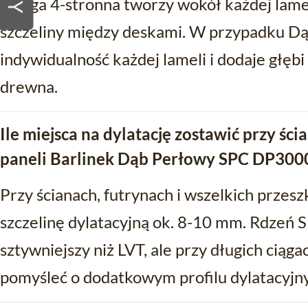
V-fuga 4-stronna tworzy wokół każdej lamel
szczeliny między deskami. W przypadku D
indywidualność każdej lameli i dodaje głęb
drewna.
Ile miejsca na dylatację zostawić przy śc
paneli Barlinek Dąb Perłowy SPC DP300
Przy ścianach, futrynach i wszelkich przes
szczelinę dylatacyjną ok. 8-10 mm. Rdzeń 
sztywniejszy niż LVT, ale przy długich cią
pomyśleć o dodatkowym profilu dylatacyjn