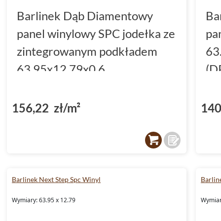
Barlinek Dąb Diamentowy
Ba
panel winylowy SPC jodełka ze
pa
zintegrowanym podkładem
63
63.95x12.79x0.6
(D
(DP5000044)
156,22 zł/m²
140
Barlinek Next Step Spc Winyl
Barlin
Wymiary: 63.95 x 12.79
Wymiar