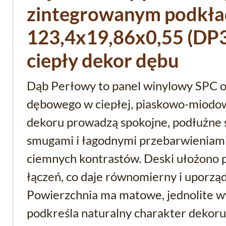
zintegrowanym podkł
123,4x19,86x0,55 (DP
ciepły dekor dębu
Dąb Perłowy to panel winylowy SPC 
dębowego w ciepłej, piaskowo-miodow
dekoru prowadzą spokojne, podłużne s
smugami i łagodnymi przebarwieniami,
ciemnych kontrastów. Deski ułożono 
łączeń, co daje równomierny i uporzą
Powierzchnia ma matowe, jednolite w
podkreśla naturalny charakter dekoru 