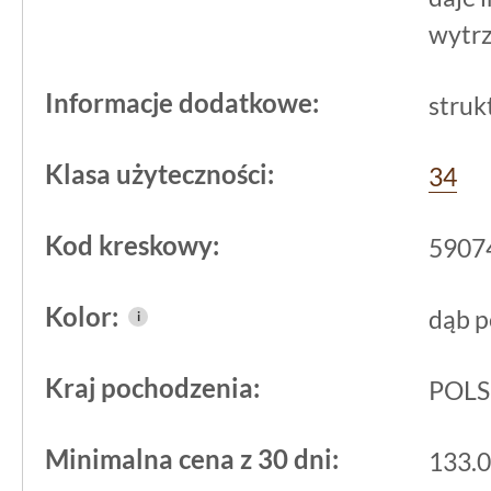
wytrz
Szybszy montaż dzięki
Informacje dodatkowe:
struk
zintegrowanemu podkł
Perłowy SPC (DP3000
Klasa użyteczności:
34
Największe ułatwienie praktyczne to 
Kod kreskowy:
5907
podkład. W czasie układania nie trze
pianki - panele kładzie się bezpośre
Kolor:
dąb 
i
podłożu, co skraca pracę i wycisza kro
użytkowania. Dąb Perłowy panel win
Kraj pochodzenia:
POL
zintegrowanym podkładem
123,4x19,
Minimalna cena z 30 dni:
133.0
propozycja dla osób, które chcą pogod