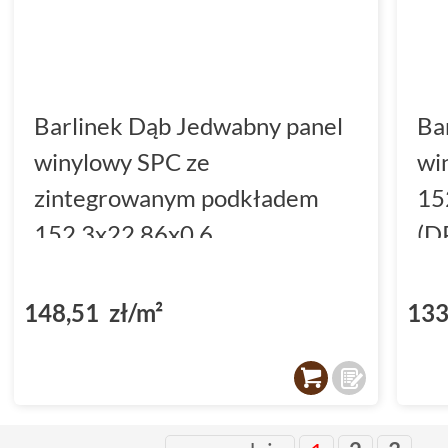
Barlinek Dąb Jedwabny panel
Ba
winylowy SPC ze
wi
zintegrowanym podkładem
15
152.3x22.86x0.6
(D
(DP5000040)
148,51 zł/m²
133