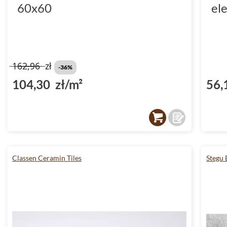
60x60
el
162,96
zł
-36%
104,30 zł/m²
56,
Classen Ceramin Tiles
Stegu