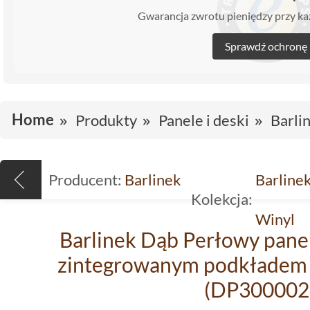
Gwarancja zwrotu pieniędzy przy 
Sprawdź ochronę
Home
Produkty
Panele i deski
Barli
Producent:
Barlinek
Barline
Kolekcja:
Winyl
Barlinek Dąb Perłowy pane
zintegrowanym podkładem 
(DP300002