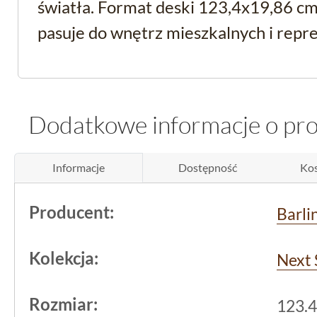
światła. Format deski 123,4x19,86 cm
pasuje do wnętrz mieszkalnych i repr
Panele winylowe SPC - 
naprawdę zrobiona jest
Dodatkowe informacje o pr
To
panele winylowe
SPC z rdzeniem m
Informacje
Dostępność
Kos
nie lite drewno. Dekor dębu powstaje
dekoracyjnej, dlatego mówimy o podł
Producent:
Barli
wygląda jak dąb, ale konstrukcyjnie jes
rozwiązanie z kolekcji Next Step SPC
Kolekcja:
Next 
łączy stabilny rdzeń z trwałą warstwą
Rozmiar:
pozostaje w spójnym, jasnym tonie dę
123.4