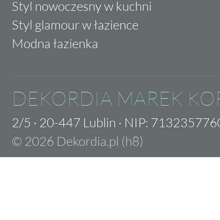
Styl nowoczesny w kuchni
Styl glamour w łazience
Modna łazienka
DEKORDIA MAREK KO
2/5
·
20-447 Lublin
·
NIP: 713235776
© 2026 Dekordia.pl (h8)