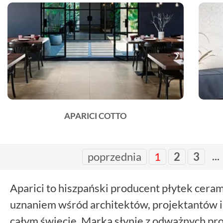
APARICI COTTO
...
poprzednia
1
2
3
Aparici to hiszpański producent płytek cerami
uznaniem wśród architektów, projektantów i
całym świecie. Marka słynie z odważnych pro