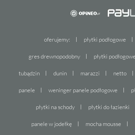
oferujemy:
płytki podłogowe
gres drewnopodobny
płytki podłogo
tubądzin
dunin
marazzi
netto
panele
weninger panele podłogowe
p
płytki na schody
płytki do łazienki
panele w jodełkę
mocha mousse