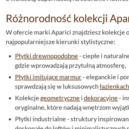
Różnorodność kolekcji Apar
W ofercie marki Aparici znajdziesz kolekcje o
najpopularniejsze kierunki stylistyczne:
Płytki drewnopodobne
- ciepłe i naturaln
gdzie wprowadzają przytulną atmosferę,
Płytki imitujące marmur
- eleganckie i p
sprawdzają się w luksusowych
łazienkac
Kolekcje
geometryczne
i
dekoracyjne
- i
oryginalne, które nadają wnętrzom wyją
Płytki industrialne - struktury inspirow
doskonałe do loftów i minimalistycznych 