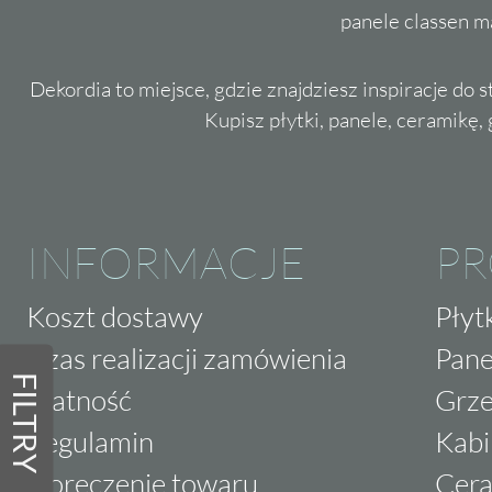
panele classen m
Dekordia to miejsce, gdzie znajdziesz inspiracje do 
Kupisz płytki, panele, ceramikę, g
INFORMACJE
P
Koszt dostawy
Płyt
Czas realizacji zamówienia
Pane
FILTRY
Płatność
Grze
Regulamin
Kabi
Doręczenie towaru
Cera