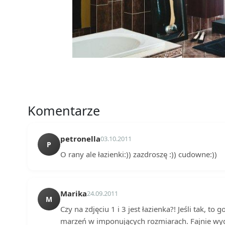
Komentarze
petronella
03.10.2011
P
O rany ale łazienki:)) zazdroszę :)) cudowne:))
Marika
24.09.2011
M
Czy na zdjęciu 1 i 3 jest łazienka?! Jeśli tak, t
marzeń w imponujących rozmiarach. Fajnie wyg