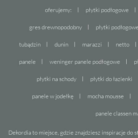
oferujemy:
płytki podłogowe
gres drewnopodobny
płytki podłogo
tubądzin
dunin
marazzi
netto
panele
weninger panele podłogowe
p
płytki na schody
płytki do łazienki
panele w jodełkę
mocha mousse
panele classen m
Dekordia to miejsce, gdzie znajdziesz inspiracje do 