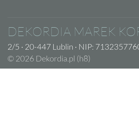
DEKORDIA MAREK KO
2/5
·
20-447 Lublin
·
NIP: 713235776
© 2026 Dekordia.pl (h8)