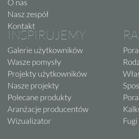
O nas
Nasz zespół
Kontakt
INSPIRUJEMY
RA
Galerie użytkowników
Pora
Wasze pomysły
Rodz
Projekty użytkowników
Właś
Nasze projekty
Spos
Polecane produkty
Pora
Aranżacje producentów
Kalk
Wizualizator
Fugi 