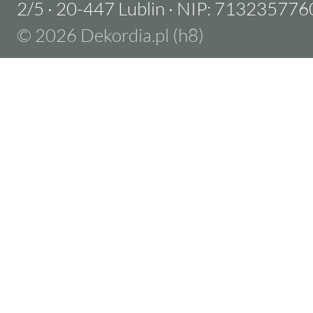
2/5
·
20-447 Lublin
·
NIP: 713235776
© 2026 Dekordia.pl (h8)