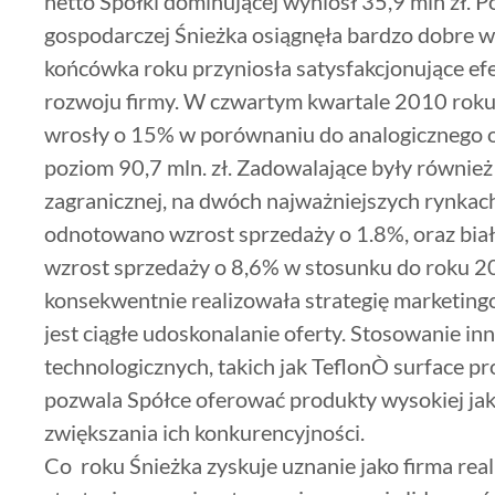
netto Spółki dominującej wyniósł 35,9 mln zł. P
gospodarczej Śnieżka osiągnęła bardzo dobre w
końcówka roku przyniosła satysfakcjonujące efek
rozwoju firmy. W czwartym kwartale 2010 roku
wrosły o 15% w porównaniu do analogicznego o
poziom 90,7 mln. zł. Zadowalające były również 
zagranicznej, na dwóch najważniejszych rynkach 
odnotowano wzrost sprzedaży o 1.8%, oraz bia
wzrost sprzedaży o 8,6% w stosunku do roku 
konsekwentnie realizowała strategię marketin
jest ciągłe udoskonalanie oferty. Stosowanie i
technologicznych, takich jak TeflonÒ surface pr
pozwala Spółce oferować produkty wysokiej jako
zwiększania ich konkurencyjności.
Co roku Śnieżka zyskuje uznanie jako firma rea