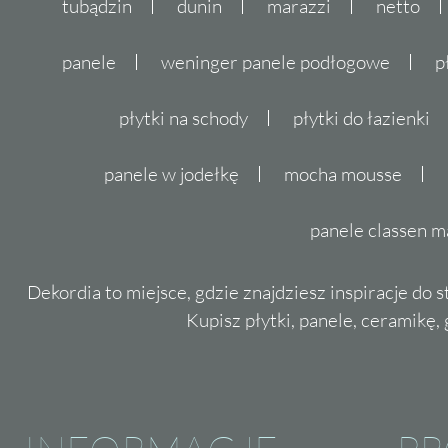
tubądzin
dunin
marazzi
netto
panele
weninger panele podłogowe
p
płytki na schody
płytki do łazienki
panele w jodełkę
mocha mousse
panele classen m
Dekordia to miejsce, gdzie znajdziesz inspiracje do 
Kupisz płytki, panele, ceramikę, g