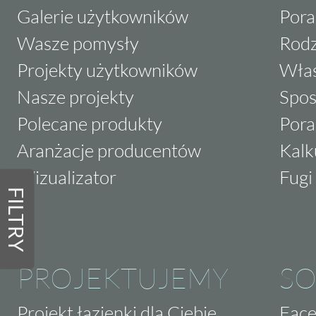
Galerie użytkowników
Pora
Wasze pomysły
Rodz
Projekty użytkowników
Właś
Nasze projekty
Spos
Polecane produkty
Pora
Aranżacje producentów
Kalk
Wizualizator
Fugi 
FILTRY
PROJEKTUJEMY
SO
Projekt łazienki dla Ciebie
Fac