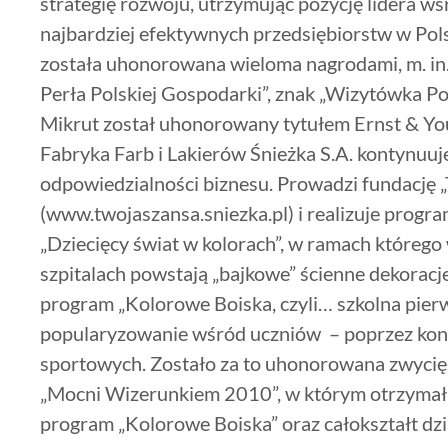
strategię rozwoju, utrzymując pozycję lidera wś
najbardziej efektywnych przedsiębiorstw w Pol
została uhonorowana wieloma nagrodami, m. i
Perła Polskiej Gospodarki”, znak „Wizytówka Pol
Mikrut został uhonorowany tytułem Ernst & Yo
Fabryka Farb i Lakierów Śnieżka S.A. kontynuuje
odpowiedzialności biznesu. Prowadzi fundację 
(www.twojaszansa.sniezka.pl) i realizuje progra
„Dziecięcy świat w kolorach”, w ramach którego w
szpitalach powstają „bajkowe” ścienne dekoracje.
program „Kolorowe Boiska, czyli… szkolna pierws
popularyzowanie wśród uczniów – poprzez konku
sportowych. Zostało za to uhonorowana zwyci
„Mocni Wizerunkiem 2010”, w którym otrzymał
program „Kolorowe Boiska” oraz całokształt dzi