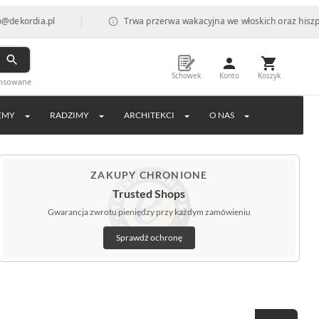
|
Trwa przerwa wakacyjna we włoskich oraz hiszpańskich fabryk
Schowek
Konto
Koszyk
ansowane
EMY
RADZIMY
ARCHITEKCI
O NAS
ZAKUPY CHRONIONE
Trusted Shops
Gwarancja zwrotu pieniędzy przy każdym zamówieniu
Sprawdź ochronę