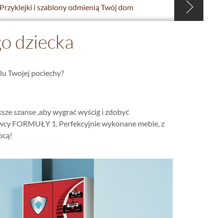
Przyklejki i szablony odmienią Twój dom
o dziecka
lu Twojej pociechy?
ksze szanse ,aby wygrać wyścig i zdobyć
owcy FORMUŁY 1. Perfekcyjnie wykonane meble, z
ocą!