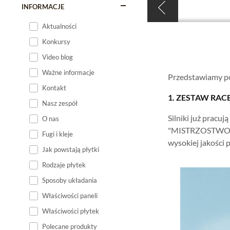
INFORMACJE
Aktualności
Konkursy
Video blog
Ważne informacje
Przedstawiamy pok
Kontakt
1. ZESTAW RAC
Nasz zespół
Silniki już pracu
O nas
"MISTRZOSTWO F1"
Fugi i kleje
wysokiej jakości 
Jak powstają płytki
Rodzaje płytek
Sposoby układania
Właściwości paneli
Właściwości płytek
Polecane produkty