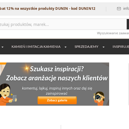
|
zystkie produkty DUNIN - kod DUNIN12
info@dekordia.pl
Wyszukiwanie zaaw
KAMIEŃ I IMITACJA KAMIENIA
SPRZEDAJEMY
INSPIRUJ