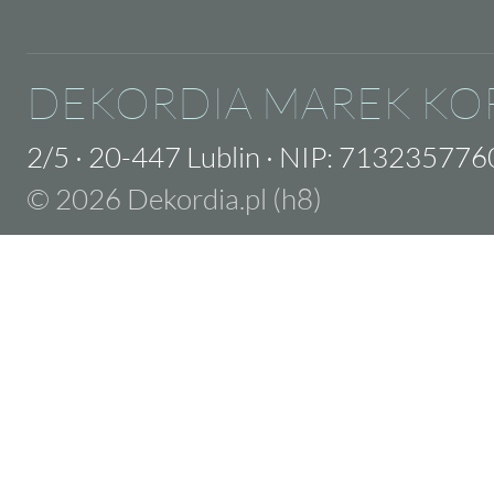
DEKORDIA MAREK KO
2/5
·
20-447 Lublin
·
NIP: 713235776
© 2026 Dekordia.pl (h8)