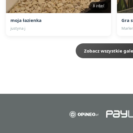
8 zdjęć
moja łazienka
Gra 
justyna j
Marle
Zobacz wszystkie gale