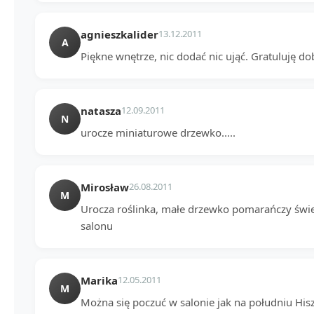
agnieszkalider
13.12.2011
A
Piękne wnętrze, nic dodać nic ująć. Gratuluję d
natasza
12.09.2011
N
urocze miniaturowe drzewko.....
Mirosław
26.08.2011
M
Urocza roślinka, małe drzewko pomarańczy świe
salonu
Marika
12.05.2011
M
Można się poczuć w salonie jak na południu Hiszpa