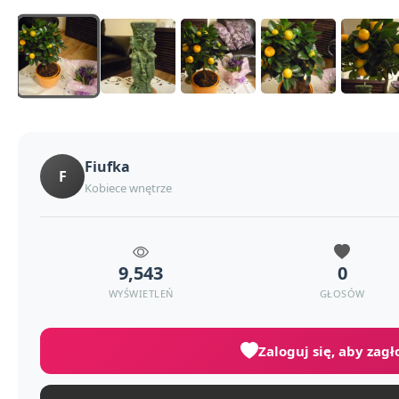
Fiufka
F
Kobiece wnętrze
9,543
0
WYŚWIETLEŃ
GŁOSÓW
Zaloguj się, aby zag