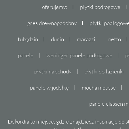
oferujemy:
płytki podłogowe
gres drewnopodobny
płytki podłogo
tubądzin
dunin
marazzi
netto
panele
weninger panele podłogowe
p
płytki na schody
płytki do łazienki
panele w jodełkę
mocha mousse
panele classen m
Dekordia to miejsce, gdzie znajdziesz inspiracje do 