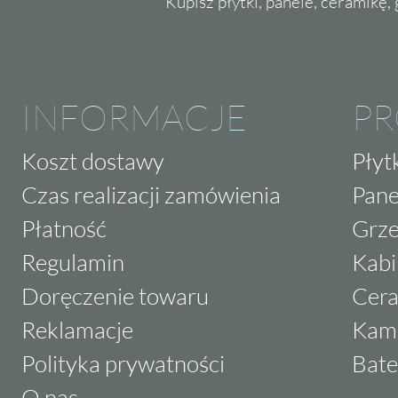
Kupisz płytki, panele, ceramikę, g
INFORMACJE
P
Koszt dostawy
Płyt
Czas realizacji zamówienia
Pane
Płatność
Grze
Regulamin
Kabi
Doręczenie towaru
Cera
Reklamacje
Kam
Polityka prywatności
Bate
O nas