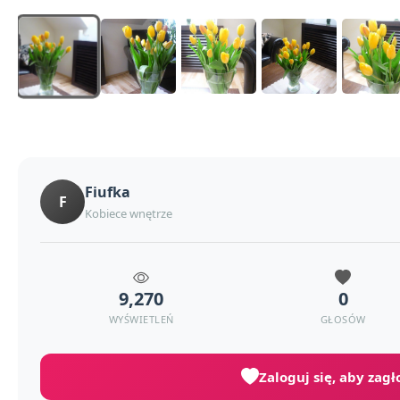
Fiufka
F
Kobiece wnętrze
9,270
0
WYŚWIETLEŃ
GŁOSÓW
Zaloguj się, aby zag