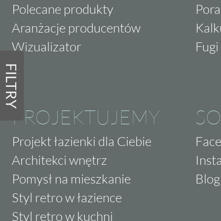
Polecane produkty
Pora
Aranżacje producentów
Kalk
Wizualizator
Fugi 
FILTRY
PROJEKTUJEMY
SO
Projekt łazienki dla Ciebie
Fac
Architekci wnętrz
Inst
Pomysł na mieszkanie
Blog
Styl retro w łazience
Styl retro w kuchni