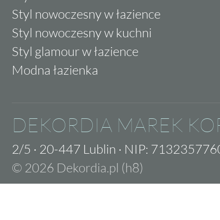
Styl nowoczesny w łazience
Styl nowoczesny w kuchni
Styl glamour w łazience
Modna łazienka
DEKORDIA MAREK KO
2/5
·
20-447 Lublin
·
NIP: 713235776
© 2026 Dekordia.pl (h8)