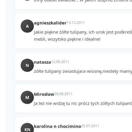
agnieszkalider
13.12.2011
A
Jakie piękne żółte tulipany, ich urok jest podkre
mebli, wszytsko piękne i idealne!
natasza
12.09.2011
N
żółte tulipany zwiastujace wiosnę,niestety mamy
Mirosław
26.08.2011
M
Ja też nie widzę tu nic prócz tych żółtych tulipa
karolina n chocimino
25.07.2011
KN