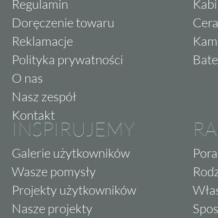
Regulamin
Kabi
Doręczenie towaru
Cera
Reklamacje
Kam
Polityka prywatności
Bate
O nas
Nasz zespół
Kontakt
INSPIRUJEMY
RA
Galerie użytkowników
Pora
Wasze pomysły
Rodz
Projekty użytkowników
Właś
Nasze projekty
Spos