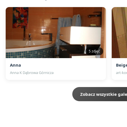
5 zdjęć
Anna
Beig
Anna K Dąbrowa Górnicza
art-k
Zobacz wszystkie gale