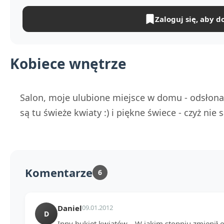
Zaloguj się, aby d
Kobiece wnętrze
Salon, moje ulubione miejsce w domu - odsłona 
są tu świeże kwiaty :) i piękne świece - czyż nie 
Komentarze
6
Daniel
09.01.2012
D
Inny bukiet kwiatów... W jakim stopniu zmienił 