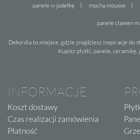
panele w jodełkę
mocha mousse
panele classen m
Dekordia to miejsce, gdzie znajdziesz inspiracje do 
Kupisz płytki, panele, ceramikę, g
INFORMACJE
P
Koszt dostawy
Płyt
Czas realizacji zamówienia
Pane
Płatność
Grze