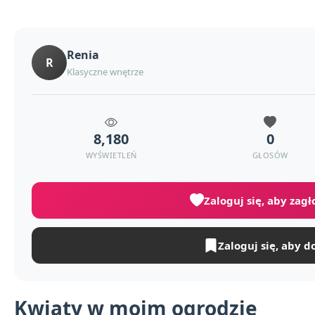
Renia
R
Klasyczne wnętrze
8,180
0
WYŚWIETLEŃ
GŁOSÓW
Zaloguj się, aby zag
Zaloguj się, aby d
Kwiaty w moim ogrodzie