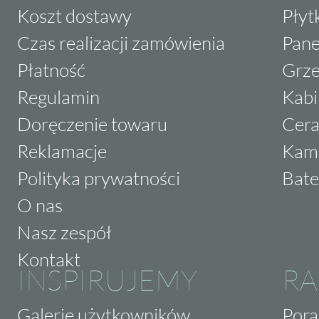
Koszt dostawy
Płyt
Czas realizacji zamówienia
Pane
Płatność
Grze
Regulamin
Kabi
Doręczenie towaru
Cera
Reklamacje
Kam
Polityka prywatności
Bate
O nas
Nasz zespół
Kontakt
INSPIRUJEMY
RA
Galerie użytkowników
Pora