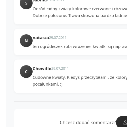
S
Ogród ładny kwiaty kolorowe czerwone i różow
Dobrze położone. Trawa skoszona bardzo ładnie
natasza
29.07.2011
N
ten ogródeczek robi wrażenie. kwiatki są napraw
Chewille
29.07.2011
C
Cudowne kwiaty. Kiedyś przeczytałam , ze kolor
pocałunkami. :)
Chcesz dodać komentarz?