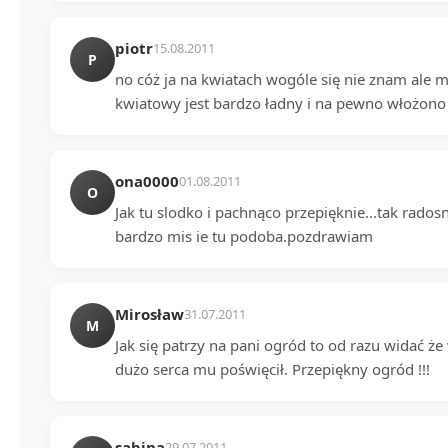
piotr
15.08.2011
P
no cóż ja na kwiatach wogóle się nie znam ale 
kwiatowy jest bardzo ładny i na pewno włożono
ona0000
01.08.2011
O
Jak tu slodko i pachnąco przepięknie...tak radosn
bardzo mis ie tu podoba.pozdrawiam
Mirosław
31.07.2011
M
Jak się patrzy na pani ogród to od razu widać że
dużo serca mu poświęcił. Przepiękny ogród !!!
sabina
29.07.2011