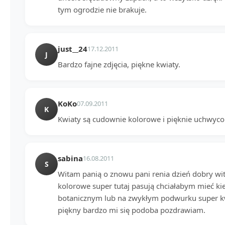
tym ogrodzie nie brakuje.
just__24
17.12.2011
J
Bardzo fajne zdjęcia, piękne kwiaty.
KoKo
07.09.2011
K
Kwiaty są cudownie kolorowe i pięknie uchwyco
sabina
16.08.2011
S
Witam panią o znowu pani renia dzień dobry wit
kolorowe super tutaj pasują chciałabym mieć kie
botanicznym lub na zwykłym podwurku super kwi
piękny bardzo mi się podoba pozdrawiam.