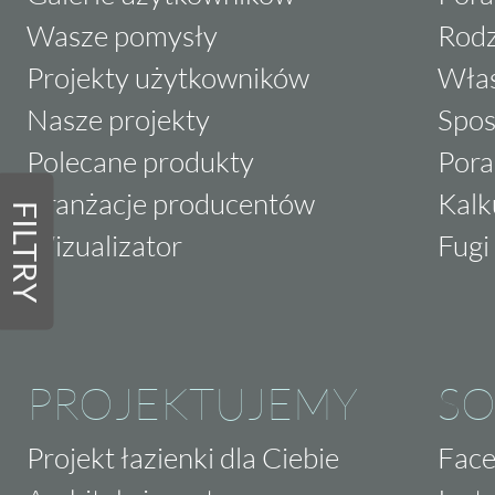
Wasze pomysły
Rodz
Projekty użytkowników
Właś
Nasze projekty
Spos
Polecane produkty
Pora
Aranżacje producentów
Kalk
FILTRY
Wizualizator
Fugi 
PROJEKTUJEMY
SO
Projekt łazienki dla Ciebie
Fac