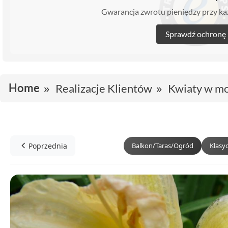
Gwarancja zwrotu pieniędzy przy 
Sprawdź ochronę
Home
Realizacje Klientów
Kwiaty w mo
Poprzednia
Balkon/Taras/Ogród
Klasy