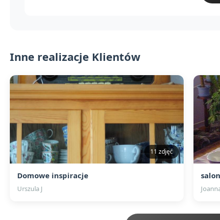
Inne realizacje Klientów
11 zdjęć
Domowe inspiracje
salo
Urszula J
Joann