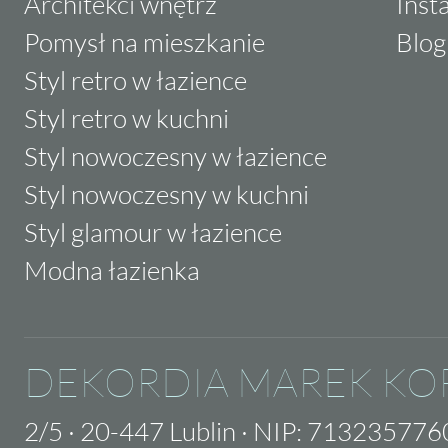
Architekci wnętrz
Inst
Pomysł na mieszkanie
Blog
Styl retro w łazience
Styl retro w kuchni
Styl nowoczesny w łazience
Styl nowoczesny w kuchni
Styl glamour w łazience
Modna łazienka
DEKORDIA MAREK KO
2/5
·
20-447 Lublin
·
NIP: 713235776