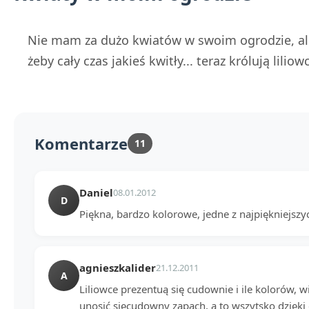
Nie mam za dużo kwiatów w swoim ogrodzie, ale 
żeby cały czas jakieś kwitły... teraz królują liliow
Komentarze
11
Daniel
08.01.2012
D
Piękna, bardzo kolorowe, jedne z najpiękniejszy
agnieszkalider
21.12.2011
A
Liliowce prezentuą się cudownie i ile kolorów, 
unosić sięcudowny zapach, a to wszytsko dzięk