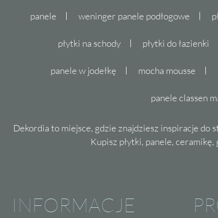
panele
weninger panele podłogowe
p
płytki na schody
płytki do łazienki
panele w jodełkę
mocha mousse
panele classen m
Dekordia to miejsce, gdzie znajdziesz inspiracje do 
Kupisz płytki, panele, ceramikę, g
INFORMACJE
P