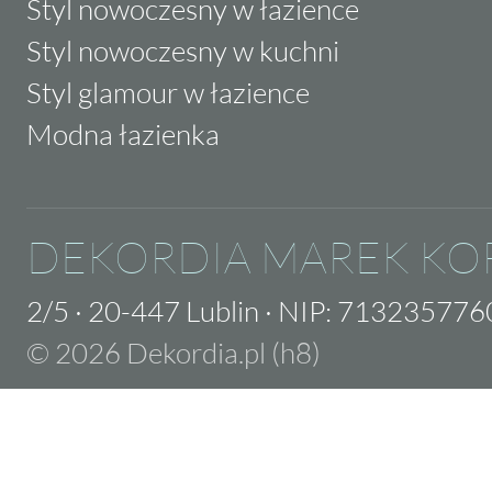
Styl nowoczesny w łazience
Styl nowoczesny w kuchni
Styl glamour w łazience
Modna łazienka
DEKORDIA MAREK KO
2/5
·
20-447 Lublin
·
NIP: 713235776
© 2026 Dekordia.pl (h8)