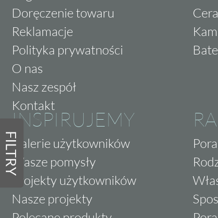
Doręczenie towaru
Cera
Reklamacje
Kam
Polityka prywatności
Bate
O nas
Nasz zespół
Kontakt
INSPIRUJEMY
RA
FILTRY
Galerie użytkowników
Pora
Wasze pomysły
Rodz
Projekty użytkowników
Właś
Nasze projekty
Spos
Polecane produkty
Pora