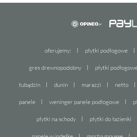
oferujemy:
płytki podłogowe
gres drewnopodobny
płytki podłogo
tubądzin
dunin
marazzi
netto
panele
weninger panele podłogowe
p
płytki na schody
płytki do łazienki
panele w jodełkę
mocha mousse