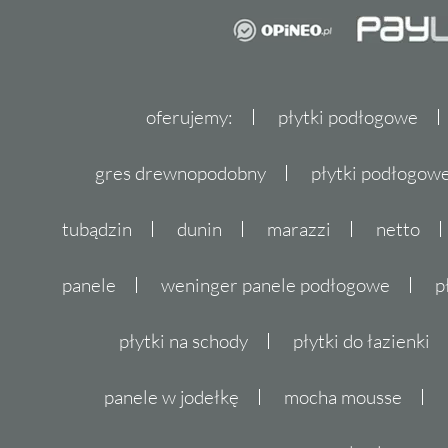
oferujemy:
płytki podłogowe
gres drewnopodobny
płytki podłogo
tubądzin
dunin
marazzi
netto
panele
weninger panele podłogowe
p
płytki na schody
płytki do łazienki
panele w jodełkę
mocha mousse