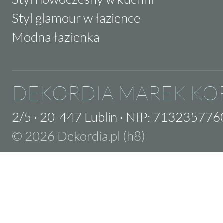
Styl glamour w łazience
Modna łazienka
DEKORDIA MAREK KO
2/5
·
20-447 Lublin
·
NIP: 713235776
© 2026 Dekordia.pl (h8)