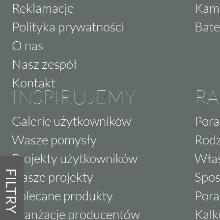
Reklamacje
Kam
Polityka prywatności
Bate
O nas
Nasz zespół
Kontakt
INSPIRUJEMY
RA
Galerie użytkowników
Pora
Wasze pomysły
Rodz
Projekty użytkowników
Właś
FILTRY
Nasze projekty
Spos
Polecane produkty
Pora
Aranżacje producentów
Kalk