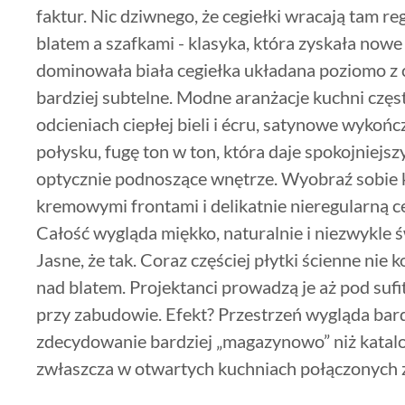
faktur. Nic dziwnego, że cegiełki wracają tam re
blatem a szafkami - klasyka, która zyskała nowe 
dominowała biała cegiełka układana poziomo z c
bardziej subtelne. Modne aranżacje kuchni częst
odcieniach ciepłej bieli i écru, satynowe wykoń
połysku, fugę ton w ton, która daje spokojniejs
optycznie podnoszące wnętrze. Wyobraź sobie 
kremowymi frontami i delikatnie nieregularną ce
Całość wygląda miękko, naturalnie i niezwykle ś
Jasne, że tak. Coraz częściej płytki ścienne nie
nad blatem. Projektanci prowadzą je aż pod sufit
przy zabudowie. Efekt? Przestrzeń wygląda bardz
zdecydowanie bardziej „magazynowo” niż katal
zwłaszcza w otwartych kuchniach połączonych 