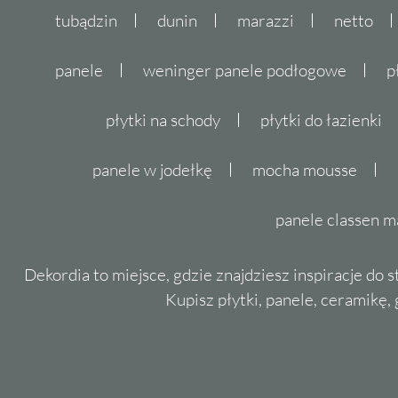
tubądzin
dunin
marazzi
netto
panele
weninger panele podłogowe
p
płytki na schody
płytki do łazienki
panele w jodełkę
mocha mousse
panele classen m
Dekordia to miejsce, gdzie znajdziesz inspiracje do 
Kupisz płytki, panele, ceramikę, g