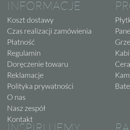
INFORMACJE
P
Koszt dostawy
Płyt
Czas realizacji zamówienia
Pane
Płatność
Grze
Regulamin
Kabi
Doręczenie towaru
Cera
Reklamacje
Kam
Polityka prywatności
Bate
O nas
Nasz zespół
Kontakt
INSPIRUJEMY
RA