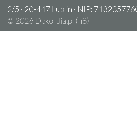
2/5
·
20-447 Lublin
·
NIP: 713235776
© 2026 Dekordia.pl (h8)