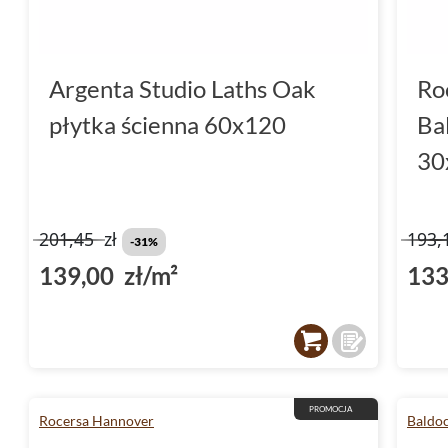
Argenta Studio Laths Oak
Ro
płytka ścienna 60x120
Ba
30
201,45
zł
193,
-31%
139,00 zł/m²
133
PROMOCJA
Rocersa Hannover
Baldo