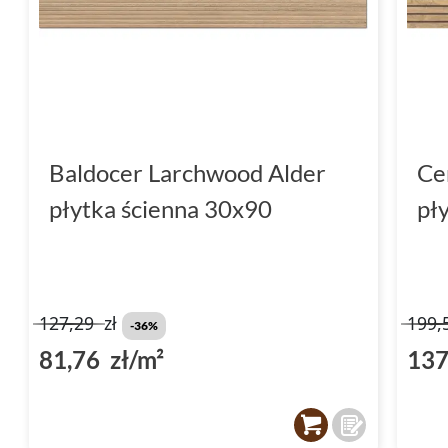
Baldocer Larchwood Alder
Ce
płytka ścienna 30x90
pł
127,29
zł
199,
-36%
81,76 zł/m²
137