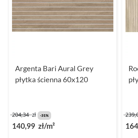
Argenta Bari Aural Grey
Ro
płytka ścienna 60x120
pł
204,34
zł
239,
-31%
140,99 zł/m²
164