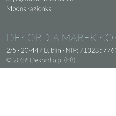
Modna łazienka
DEKORDIA MAREK KO
2/5
·
20-447 Lublin
·
NIP: 713235776
© 2026 Dekordia.pl (h8)