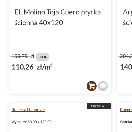
EL Molino Toja Cuero płytka
Ar
ścienna 40x120
śc
159,79
zł
204,
-31%
110,26 zł/m²
140
PROMOCJA
Rocersa Hannover
Rocer
Wymiary: 60.00 x 120.00
Wymiary