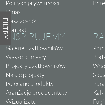
Polityka prywatności
Bate
O nas
Nasz zespół
FILTRY
Kontakt
INSPIRUJEMY
RA
Galerie użytkowników
Pora
Wasze pomysły
Rodz
Projekty użytkowników
Właś
Nasze projekty
Spos
Polecane produkty
Pora
Aranżacje producentów
Kalk
Wizualizator
Fugi 