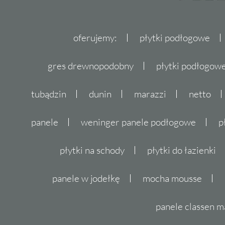
oferujemy:
płytki podłogowe
gres drewnopodobny
płytki podłogo
tubądzin
dunin
marazzi
netto
panele
weninger panele podłogowe
p
płytki na schody
płytki do łazienki
panele w jodełkę
mocha mousse
panele classen m