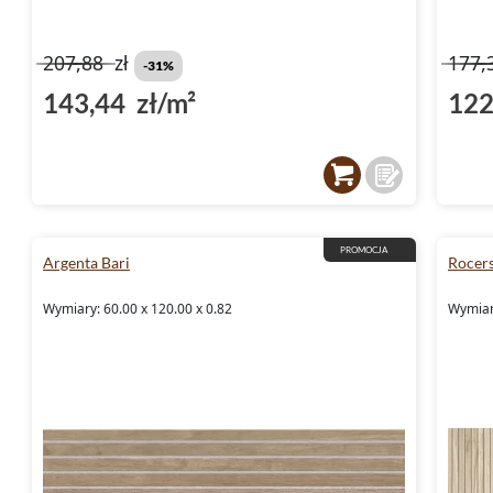
207,88
zł
177,
-31%
143,44 zł/m²
122
PROMOCJA
Argenta Bari
Rocer
Wymiary: 60.00 x 120.00 x 0.82
Wymiar