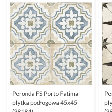
Peronda FS Porto Fatima
Pe
płytka podłogowa 45x45
pł
(38184)
(3