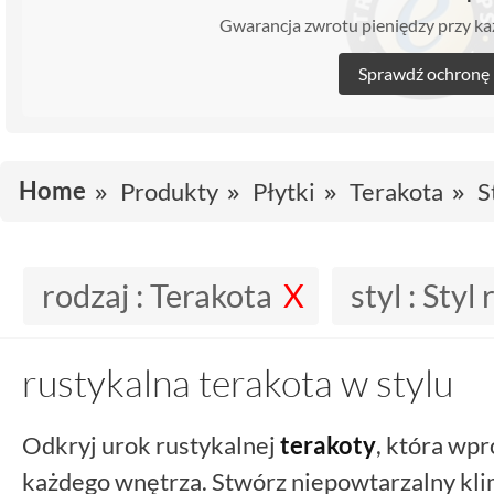
Gwarancja zwrotu pieniędzy przy 
Sprawdź ochronę
Home
Produkty
Płytki
Terakota
S
rodzaj :
Terakota
styl :
Styl 
rustykalna terakota w stylu
Odkryj urok rustykalnej
terakoty
, która wpr
każdego wnętrza. Stwórz niepowtarzalny kl