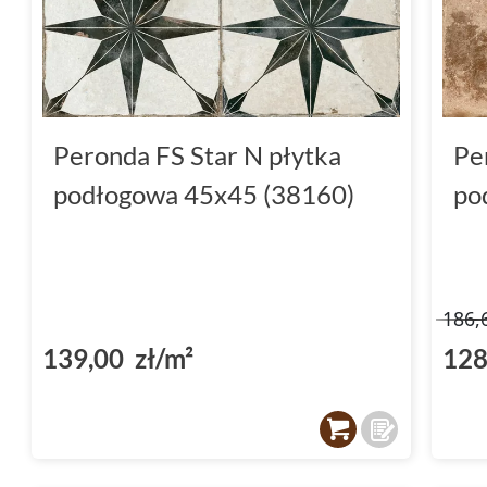
Peronda FS Star N płytka
Pe
podłogowa 45x45 (38160)
po
186,
139,00 zł/m²
128