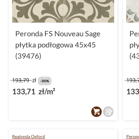
Peronda FS Nouveau Sage
Pe
płytka podłogowa 45x45
pł
(39476)
(4
193,79
zł
193,
-31%
133,71 zł/m²
133
Realonda Oxford
Perond