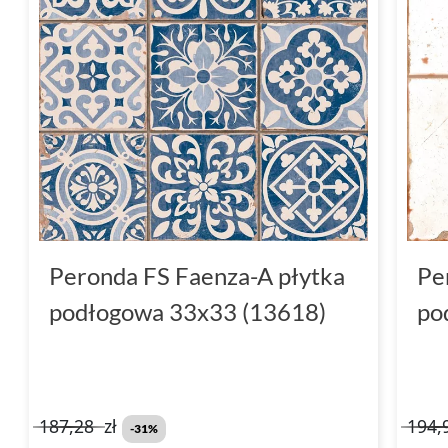
Peronda FS Faenza-A płytka
Pe
podłogowa 33x33 (13618)
po
187,28
zł
194,
-31%