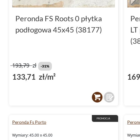
Peronda FS Roots 0 płytka
Pe
podłogowa 45x45 (38177)
LT
(3
193,79
zł
-31%
133,71 zł/m²
169
PROMOCJA
Peronda Fs Porto
Perond
Wymiary: 45.00 x 45.00
Wymiary