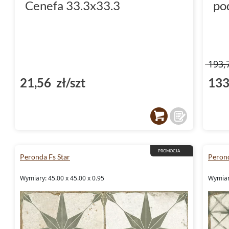
Cenefa 33.3x33.3
po
193,
21,56 zł/szt
133
PROMOCJA
Peronda Fs Star
Peron
Wymiary: 45.00 x 45.00 x 0.95
Wymiary