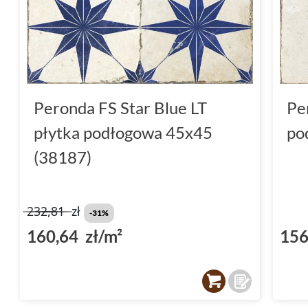
Peronda FS Star Blue LT
Pe
płytka podłogowa 45x45
po
(38187)
232,81
zł
-31%
160,64 zł/m²
156