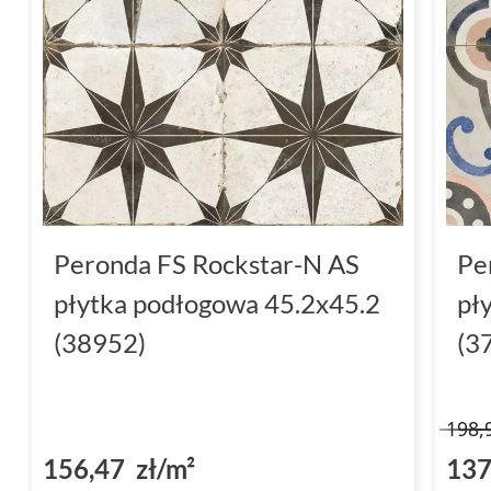
Peronda FS Rockstar-N AS
Pe
płytka podłogowa 45.2x45.2
pł
(38952)
(3
198,
156,47 zł/m²
137