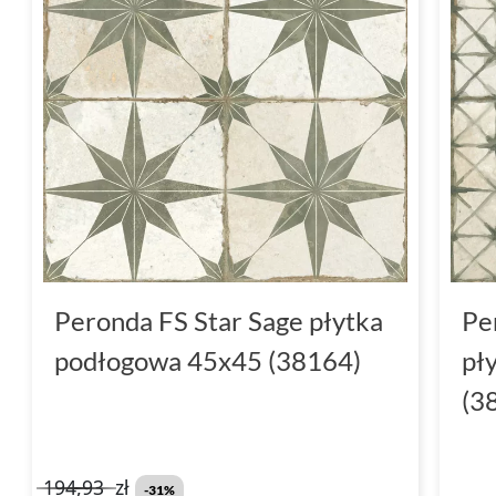
Peronda FS Star Sage płytka
Pe
podłogowa 45x45 (38164)
pł
(3
194,93
zł
-31%