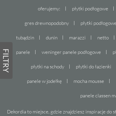
oferujemy:
płytki podłogowe
gres drewnopodobny
płytki podłogo
tubądzin
dunin
marazzi
netto
FILTRY
panele
weninger panele podłogowe
p
płytki na schody
płytki do łazienki
panele w jodełkę
mocha mousse
panele classen m
Dekordia to miejsce, gdzie znajdziesz inspiracje do 