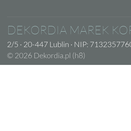
DEKORDIA MAREK KO
2/5
·
20-447 Lublin
·
NIP: 713235776
© 2026 Dekordia.pl (h8)