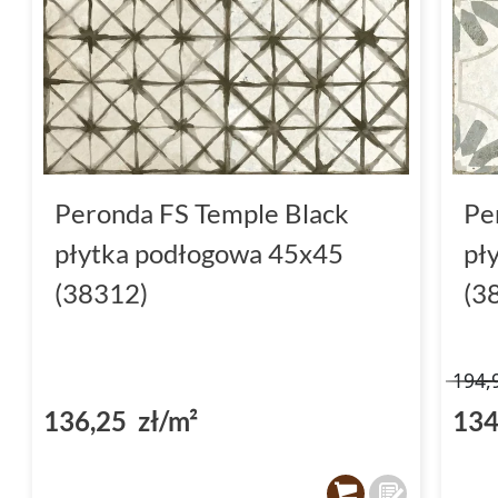
Peronda FS Temple Black
Pe
płytka podłogowa 45x45
pł
(38312)
(3
194,
136,25 zł/m²
134