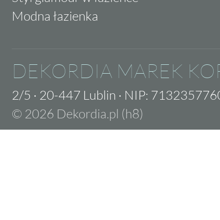
Modna łazienka
DEKORDIA MAREK KO
2/5
·
20-447 Lublin
·
NIP: 713235776
© 2026 Dekordia.pl (h8)