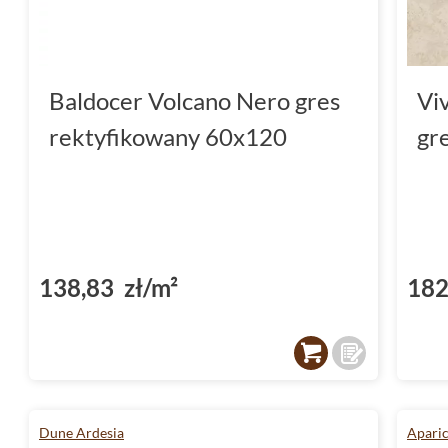
Baldocer Volcano Nero gres
Vi
rektyfikowany 60x120
gr
138,83 zł/m²
182
Dune Ardesia
Aparic