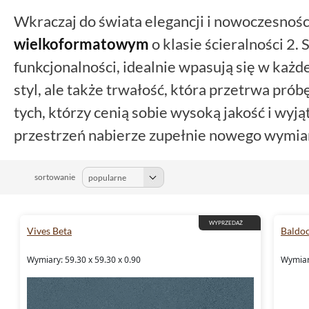
Wkraczaj do świata elegancji i nowoczesnośc
wielkoformatowym
o klasie ścieralności 2.
funkcjonalności, idealnie wpasują się w każd
styl, ale także trwałość, która przetrwa pró
tych, którzy cenią sobie wysoką jakość i wyj
przestrzeń nabierze zupełnie nowego wymia
sortowanie
WYPRZEDAŻ
Vives Beta
Baldo
Wymiary: 59.30 x 59.30 x 0.90
Wymiar