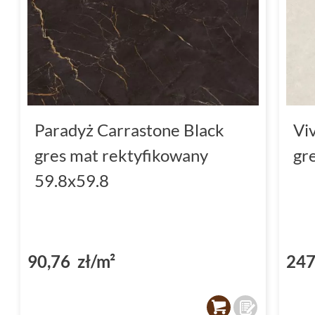
Paradyż Carrastone Black
Vi
gres mat rektyfikowany
gr
59.8x59.8
90,76 zł/m²
247