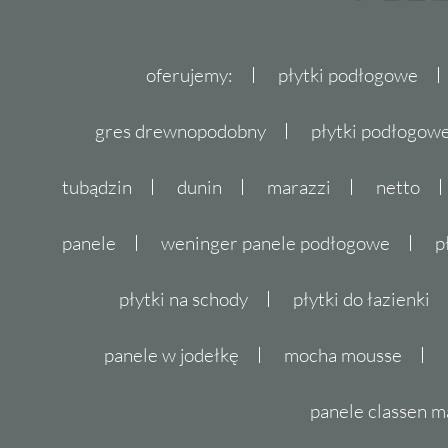
oferujemy:
płytki podłogowe
gres drewnopodobny
płytki podłogo
tubądzin
dunin
marazzi
netto
panele
weninger panele podłogowe
p
płytki na schody
płytki do łazienki
panele w jodełkę
mocha mousse
panele classen m