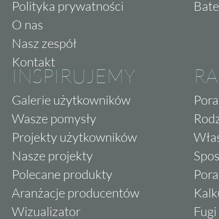
Polityka prywatności
Bate
O nas
Nasz zespół
Kontakt
INSPIRUJEMY
RA
Galerie użytkowników
Pora
Wasze pomysły
Rodz
Projekty użytkowników
Właś
Nasze projekty
Spos
Polecane produkty
Pora
Aranżacje producentów
Kalk
Wizualizator
Fugi 