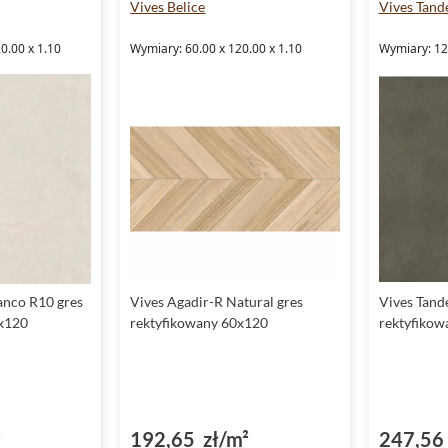
Vives Belice
Vives Tan
0.00 x 1.10
Wymiary: 60.00 x 120.00 x 1.10
Wymiary: 120
anco R10 gres
Vives Agadir-R Natural gres
Vives Tand
0x120
rektyfikowany 60x120
rektyfiko
²
192,65 zł/m²
247,56 