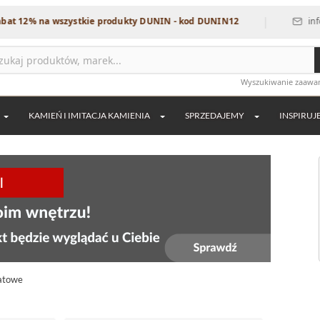
|
na wszystkie produkty DUNIN - kod DUNIN12
info@dekordi
Wyszukiwanie zaaw
KAMIEŃ I IMITACJA KAMIENIA
SPRZEDAJEMY
INSPIRUJ
matowe