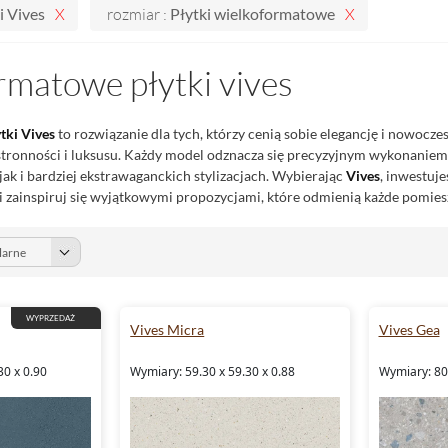
i Vives
rozmiar :
Płytki wielkoformatowe
rmatowe płytki vives
tki Vives
to rozwiązanie dla tych, którzy cenią sobie elegancję i nowocz
stronności i luksusu. Każdy model odznacza się precyzyjnym wykonanie
jak i bardziej ekstrawaganckich stylizacjach. Wybierając
Vives
, inwestuje
 zainspiruj się wyjątkowymi propozycjami, które odmienią każde pomies
WYPRZEDAŻ
Vives Micra
Vives Gea
30 x 0.90
Wymiary: 59.30 x 59.30 x 0.88
Wymiary: 80.