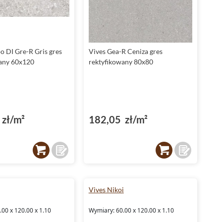
o DI Gre-R Gris gres
Vives Gea-R Ceniza gres
any 60x120
rektyfikowany 80x80
zł/m²
182,05 zł/m²
Vives Nikoi
00 x 120.00 x 1.10
Wymiary: 60.00 x 120.00 x 1.10