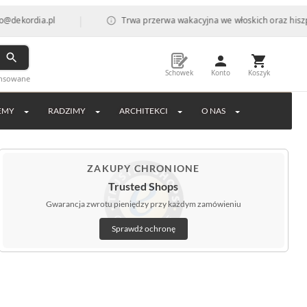
|
a.pl
Trwa przerwa wakacyjna we włoskich oraz hiszpańskich f
Schowek
Konto
Koszyk
ansowane
EMY
RADZIMY
ARCHITEKCI
O NAS
ZAKUPY CHRONIONE
Trusted Shops
Gwarancja zwrotu pieniędzy przy każdym zamówieniu
Sprawdź ochronę