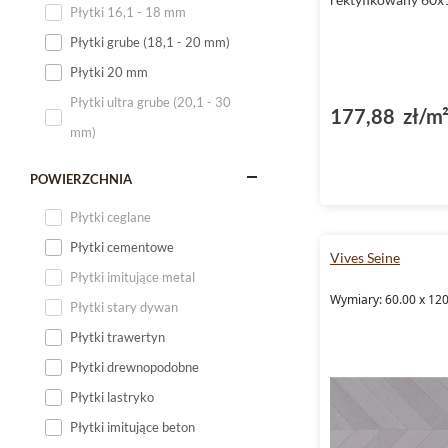
Płytki 16,1 - 18 mm
Płytki 120x60
Płytki grube (18,1 - 20 mm)
Płytki 75x75
Płytki 20 mm
Płytki 80x80
Płytki ultra grube (20,1 - 30
177,88 zł/m
Płytki 90x90
mm)
Płytki 120x120
Płytki małe
POWIERZCHNIA
Płytki duże
Płytki ceglane
Płytki wielkoformatowe
Płytki cementowe
Vives Seine
Płytki imitujące metal
Wymiary: 60.00 x 120
Płytki stary dywan
Płytki trawertyn
Płytki drewnopodobne
Płytki lastryko
Płytki imitujące beton