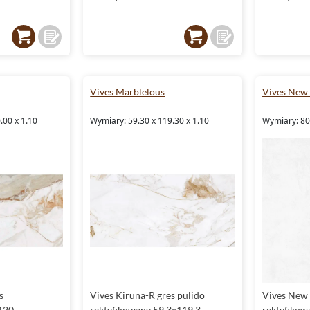
Vives Marblelous
Vives New
.00 x 1.10
Wymiary: 59.30 x 119.30 x 1.10
Wymiary: 80.
s
Vives Kiruna-R gres pulido
Vives New 
120
rektyfikowany 59.3x119.3
rektyfikow