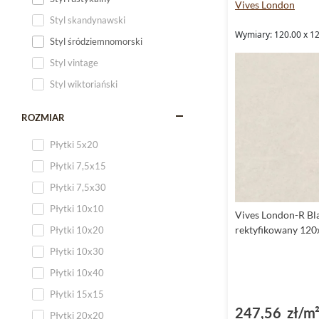
Vives London
Styl skandynawski
Wymiary: 120.00 x 12
Styl śródziemnomorski
Styl vintage
Styl wiktoriański
ROZMIAR
Płytki 5x20
Płytki 7,5x15
Płytki 7,5x30
Płytki 10x10
Vives London-R Bl
rektyfikowany 12
Płytki 10x20
Płytki 10x30
Płytki 10x40
Płytki 15x15
247,56 zł/m
Płytki 20x20