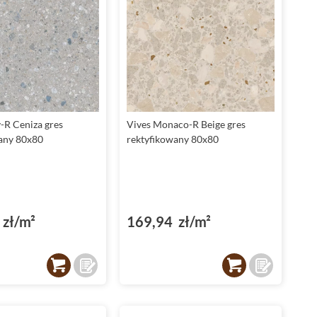
y-R Ceniza gres
Vives Monaco-R Beige gres
any 80x80
rektyfikowany 80x80
zł/m²
169,94 zł/m²