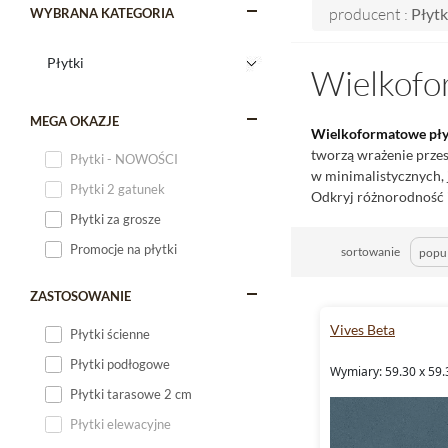
producent :
Płytk
WYBRANA KATEGORIA
Wielkofo
MEGA OKAZJE
Wielkoformatowe
pły
tworzą wrażenie prze
Płytki - NOWOŚCI
w minimalistycznych, 
Płytki 2 gatunek
Odkryj różnorodność i
Płytki za grosze
Promocje na płytki
sortowanie
ZASTOSOWANIE
Vives Beta
Płytki ścienne
Płytki podłogowe
Wymiary: 59.30 x 59.
Płytki tarasowe 2 cm
Płytki elewacyjne