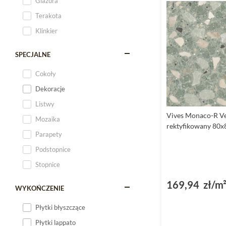
Glazura
Terakota
Klinkier
SPECJALNE
Cokoły
Dekoracje
Listwy
Vives Monaco-R Ve
Mozaika
rektyfikowany 80x
Parapety
Podstopnice
Stopnice
169,94 zł/m
WYKOŃCZENIE
Płytki błyszczące
Płytki lappato