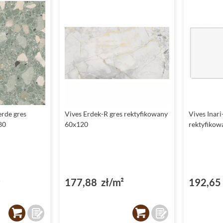
rde gres
Vives Erdek-R gres rektyfikowany
Vives Inari
80
60x120
rektyfikow
²
177,88 zł/m²
192,65 