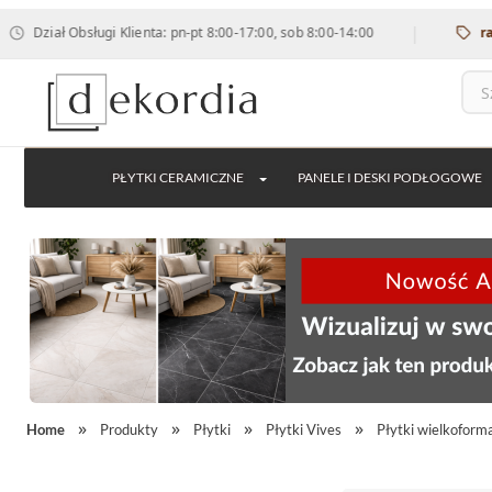
|
 Obsługi Klienta: pn-pt 8:00-17:00, sob 8:00-14:00
rabat 12% 
PŁYTKI CERAMICZNE
PANELE I DESKI PODŁOGOWE
Home
Produkty
Płytki
Płytki Vives
Płytki wielkofor