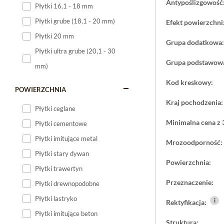
Antypoślizgowość
Płytki 16,1 - 18 mm
Płytki 120x60
Płytki grube (18,1 - 20 mm)
Efekt powierzchni
Płytki 75x75
Płytki 20 mm
Grupa dodatkowa:
Płytki 80x80
Płytki ultra grube (20,1 - 30
Płytki 90x90
Grupa podstawow
mm)
Płytki 120x120
Kod kreskowy:
Płytki małe
POWIERZCHNIA
Kraj pochodzenia:
Płytki duże
Płytki ceglane
Płytki wielkoformatowe
Minimalna cena z 
Płytki cementowe
Płytki imitujące metal
Mrozoodporność:
Płytki stary dywan
Powierzchnia:
Płytki trawertyn
Przeznaczenie:
Płytki drewnopodobne
Płytki lastryko
i
Rektyfikacja:
Płytki imitujące beton
Struktura: