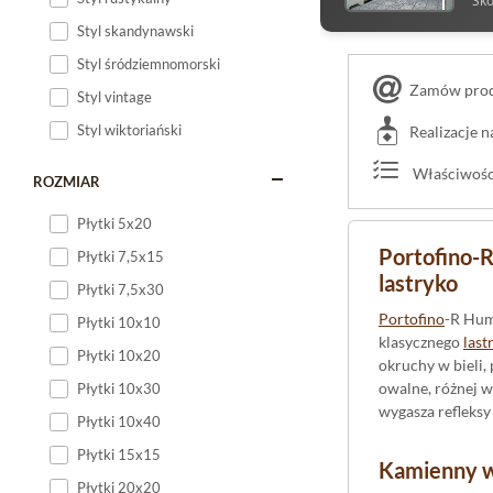
Sko
Styl skandynawski
Styl śródziemnomorski
Zamów produ
Styl vintage
Styl wiktoriański
Realizacje 
Właściwości
ROZMIAR
Płytki 5x20
Portofino-R
Płytki 7,5x15
lastryko
Płytki 7,5x30
Portofino
-R Hu
Płytki 10x10
klasycznego
last
Płytki 10x20
okruchy w bieli,
owalne, różnej w
Płytki 10x30
wygasza refleksy
Płytki 10x40
Płytki 15x15
Kamienny wz
Płytki 20x20