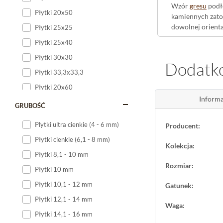
Wzór
gresu
podł
Płytki 20x50
kamiennych zato
dowolnej orient
Płytki 25x25
rektyfikowane
sp
Płytki 25x40
Płytki 30x30
Portofino-R
Dodatko
Płytki 33,3x33,3
Duża, kwadratowa
Płytki 20x60
jednorodną taflę
Informa
dobrze komponuj
Płytki 20x120
GRUBOŚĆ
Płytki 25x60
Plytki ultra cienkie (4 - 6 mm)
Producent:
Zastosowani
Płytki 25x75
Płytki cienkie (6,1 - 8 mm)
Gres jest przez
Kolekcja:
Płytki 30x60
strefie wejścia,
Płytki 8,1 - 10 mm
Płytki 30x90
lokalach usługow
Rozmiar:
Płytki 10 mm
ceramiki wielko
Płytki 30x120
Płytki 10,1 - 12 mm
Gatunek:
Płytki 40x120
Płytki 12,1 - 14 mm
Waga:
Płytki 45x45
Płytki 14,1 - 16 mm
Płytki 60x60