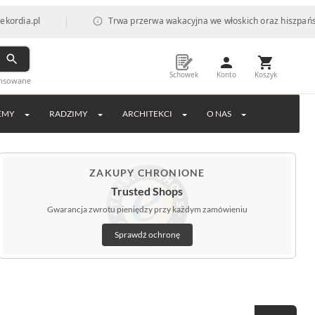
|
Trwa przerwa wakacyjna we włoskich oraz hiszpańskich fabry
Schowek
Konto
Koszyk
ansowane
EMY
RADZIMY
ARCHITEKCI
O NAS
ZAKUPY CHRONIONE
Trusted Shops
Gwarancja zwrotu pieniędzy przy każdym zamówieniu
Sprawdź ochronę