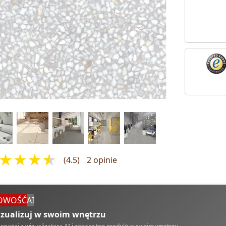
(4.5)
2 opinie
OWOŚĆ
AI
zualizuj w swoim wnętrzu