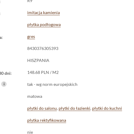
R9
:
imitacja kamienia
:
płytka podłogowa
gres
a:
8430376305393
HISZPANIA
148.68 PLN / M2
30 dni:
i
tak - wg norm europejskich
matowa
płytki do salonu
,
płytki do łazienki
,
płytki do kuchni
płytka rektyfikowana
nie