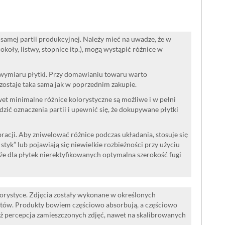
samej partii produkcyjnej. Należy mieć na uwadze, że w
oły, listwy, stopnice itp.), mogą wystąpić różnice w
 wymiaru płytki. Przy domawianiu towaru warto
ozostaje taka sama jak w poprzednim zakupie.
wet minimalne różnice kolorystyczne są możliwe i w pełni
ć oznaczenia partii i upewnić się, że dokupywane płytki
acji. Aby zniwelować różnice podczas układania, stosuje się
a styk” lub pojawiają się niewielkie rozbieżności przy użyciu
że dla płytek nierektyfikowanych optymalna szerokość fugi
lorystyce. Zdjęcia zostały wykonane w określonych
tów. Produkty bowiem częściowo absorbują, a częściowo
iż percepcja zamieszczonych zdjęć, nawet na skalibrowanych