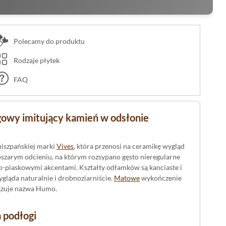
Polecamy do produktu
Rodzaje płytek
FAQ
gowy imitujący kamień w odsłonie
iszpańskiej marki
Vives
, która przenosi na ceramikę wygląd
zarym odcieniu, na którym rozsypano gęsto nieregularne
wo-piaskowymi akcentami. Kształty odłamków są kanciaste i
gląda naturalnie i drobnoziarniście.
Matowe
wykończenie
iązuje nazwa Humo.
 podłogi