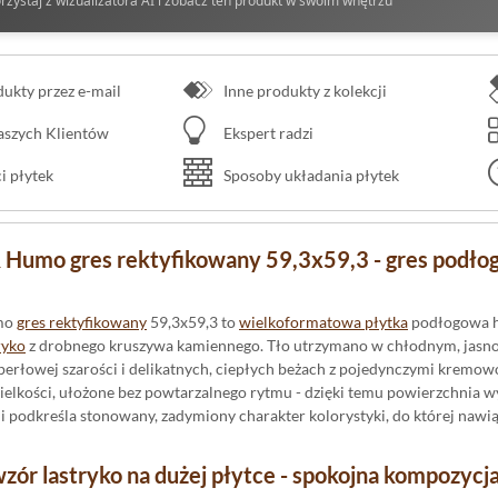
rzystaj z wizualizatora AI i zobacz ten produkt w swoim wnętrzu
kty przez e-mail
Inne produkty z kolekcji
naszych Klientów
Ekspert radzi
 płytek
Sposoby układania płytek
 Humo gres rektyfikowany 59,3x59,3 - gres podło
mo
gres rektyfikowany
59,3x59,3 to
wielkoformatowa płytka
podłogowa h
ryko
z drobnego kruszywa kamiennego. Tło utrzymano w chłodnym, jasnos
 perłowej szarości i delikatnych, ciepłych beżach z pojedynczymi kremo
ielkości, ułożone bez powtarzalnego rytmu - dzięki temu powierzchnia wy
 i podkreśla stonowany, zadymiony charakter kolorystyki, do której naw
ór lastryko na dużej płytce - spokojna kompozycja