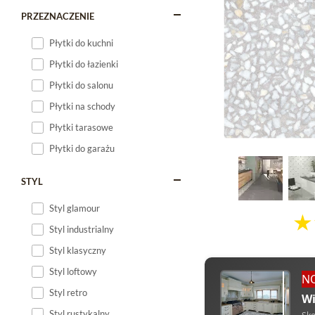
PRZEZNACZENIE
Płytki do kuchni
Płytki do łazienki
Płytki do salonu
Płytki na schody
Płytki tarasowe
Płytki do garażu
STYL
Styl glamour
Styl industrialny
Styl klasyczny
Styl loftowy
N
Styl retro
Wi
Styl rustykalny