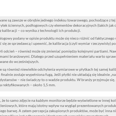
ane są zawsze w obrębie jednego indeksu towarowego, pochodzące z tej 
ytek ściennych, podłogowych czy elementów dekoracyjnych (takich jak cok
 kalibracji – co wynika z technologii ich produkcji.
logowy podany w opisie produktu może się nieco różnić od faktycznego
 się ze sprzedawcą i upewnić, że kalibracja (czyli wymiar rzeczywisty) p
yli odcień – również może się zmieniać pomiędzy kolejnymi partiami. Na
mami branżowymi. Dlatego przed uzupełnieniem materiału warto sprawdzi
wane do wcześniejszych.
 są również niewielkie odchylenia wymiarowe w płytkach tej samej kalibr
 finalnie zostaje wypełniona fugą. Jeśli płytki nie układają się idealnie „n
dystansów – nie świadczy to o wadzie produktu. W branży przyjmuje się, 
la rektyfikowanych – około 1,5 mm.
 że to samo zdjęcie na każdym monitorze będzie wyświetlone w innej ko
leniowych, które mają istotny wpływ na wygląd prezentowanych produk
i jego barwę. A zatem percepcja zakupionych produktów, może być inna n
 niemożliwe jest odtworzenie identycznych warunków zewnętrznych.