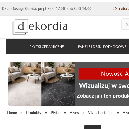
|
ługi Klienta: pn-pt 8:00-17:00, sob 8:00-14:00
rabat 12% na 
PŁYTKI CERAMICZNE
PANELE I DESKI PODŁOGOWE
Home
Produkty
Płytki
Vives
Vives Portofino
Viv