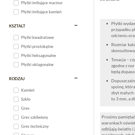
Płytki imitujące marmur
Płytki imitujące kamień
Płytki wydaw
KSZTALT
przypadku pł
odcieniu oraz
Płytki kwadratowe
Rozmiar kata
Płytki prostokątne
skonsultować
Płytki heksagonalne
Tonacja – cz
Płytki oktagonalne
zgodne z nor
będą dopaso
RODZAJ
Dopuszczalne
spoinę, która
Kamień
zbyt małych 
to 3 mm, a d
Szkło
Gres
Prosimy pamiętać,
Gres szkliwiony
warunkach oświet
Gres techniczny
odbijają światło 
monitorach, gdyż