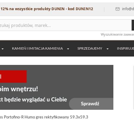
|
wszystkie produkty DUNIN - kod DUNIN12
info@dekordia.pl
Wyszukiwanie zaaw
KAMIEŃ I IMITACJA KAMIENIA
SPRZEDAJEMY
INSPIRUJ
es Portofino-R Humo gres rektyfikowany 59.3x59.3