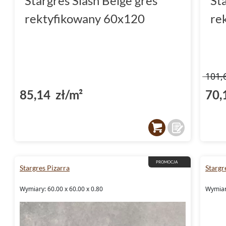
Stargres Slash Beige gres
St
rektyfikowany 60x120
re
101,
85,14 zł/m²
70,
PROMOCJA
Stargres Pizarra
Stargr
Wymiary: 60.00 x 60.00 x 0.80
Wymiary