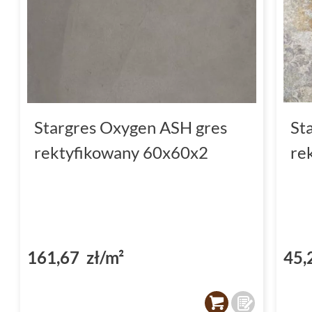
Stargres Oxygen ASH gres
St
rektyfikowany 60x60x2
re
161,67 zł/m²
45,