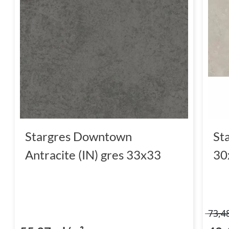
Stargres Downtown
St
Antracite (IN) gres 33x33
30
73,4