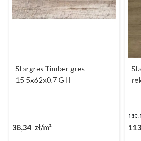
Stargres Timber gres
St
15.5x62x0.7 G II
re
189,
38,34 zł/m²
113