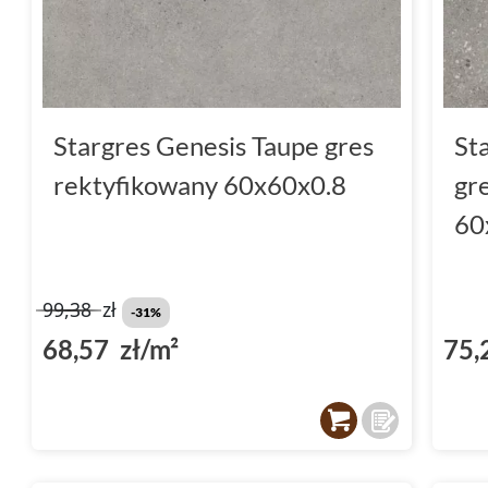
Stargres Genesis Taupe gres
St
rektyfikowany 60x60x0.8
gr
60
99,38
zł
-31%
68,57 zł/m²
75,