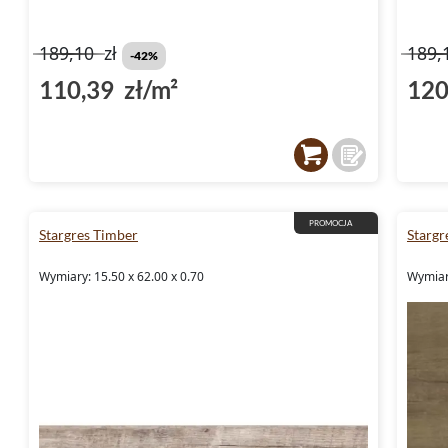
189,10
zł
189,
-42%
110,39 zł/m²
120
PROMOCJA
Stargres Timber
Stargr
Wymiary: 15.50 x 62.00 x 0.70
Wymiary