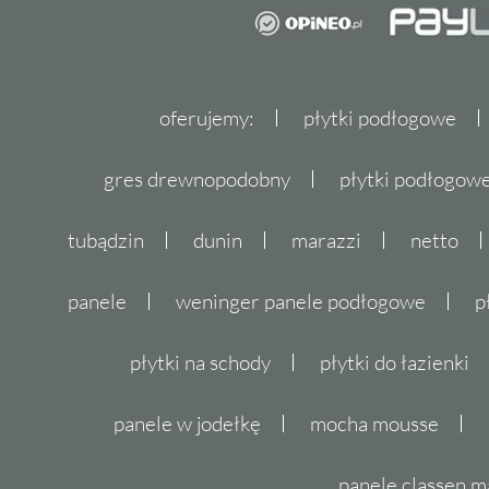
oferujemy:
płytki podłogowe
gres drewnopodobny
płytki podłogo
tubądzin
dunin
marazzi
netto
panele
weninger panele podłogowe
p
płytki na schody
płytki do łazienki
panele w jodełkę
mocha mousse
panele classen m