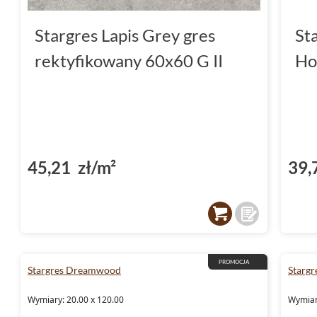
Stargres Lapis Grey gres
St
rektyfikowany 60x60 G II
Ho
45,21 zł/m²
39,
PROMOCJA
Stargres Dreamwood
Stargr
Wymiary: 20.00 x 120.00
Wymiar