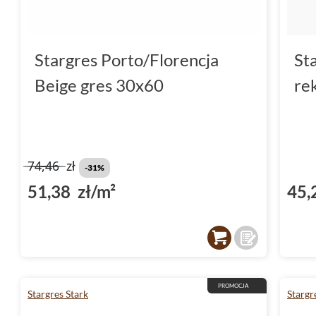
Stargres Porto/Florencja
St
Beige gres 30x60
re
74,46
zł
-31%
51,38 zł/m²
45,
PROMOCJA
Stargres Stark
Stargr