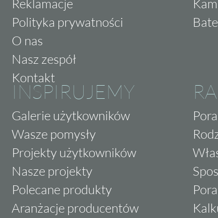
Reklamacje
Kam
Polityka prywatności
Bate
O nas
Nasz zespół
Kontakt
INSPIRUJEMY
RA
Galerie użytkowników
Pora
Wasze pomysły
Rodz
Projekty użytkowników
Właś
Nasze projekty
Spos
Polecane produkty
Pora
Aranżacje producentów
Kalk