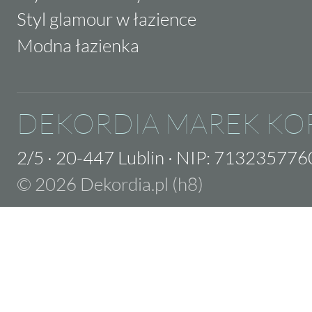
Styl glamour w łazience
Modna łazienka
DEKORDIA MAREK KO
2/5
·
20-447 Lublin
·
NIP: 713235776
© 2026 Dekordia.pl (h8)