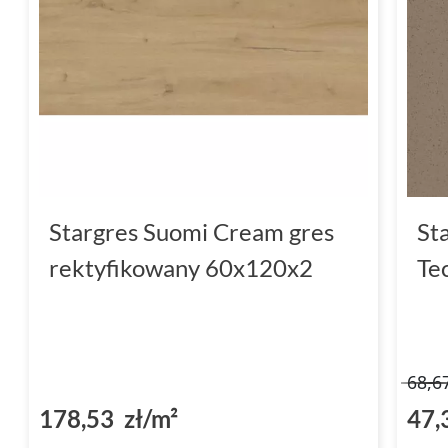
Stargres Suomi Cream gres
St
rektyfikowany 60x120x2
Te
68,6
178,53 zł/m²
47,