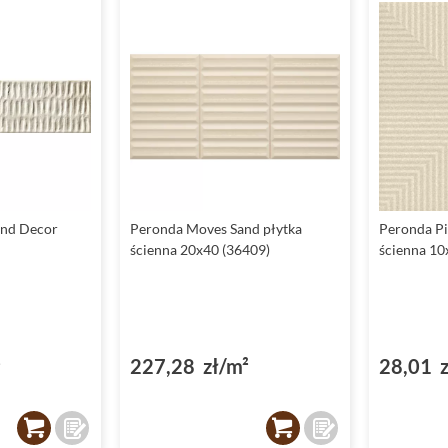
and Decor
Peronda Moves Sand płytka
Peronda Pi
ścienna 20x40 (36409)
ścienna 10
²
227,28 zł/m²
28,01 z