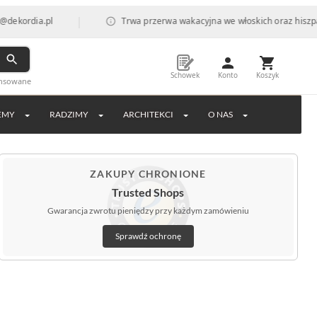
|
.pl
Trwa przerwa wakacyjna we włoskich oraz hiszpańskich fa
Schowek
Konto
Koszyk
ansowane
EMY
RADZIMY
ARCHITEKCI
O NAS
ZAKUPY CHRONIONE
Trusted Shops
Gwarancja zwrotu pieniędzy przy każdym zamówieniu
Sprawdź ochronę