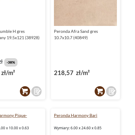
umble H gres
Peronda Afra Sand gres
any 19.5x121 (38928)
10.7x10.7 (40849)
zł
-38%
zł/m²
218,57 zł/m²
armony Pique-
Peronda Harmony Bari
00 x 10.00 x 0.63
Wymiary: 6.00 x 24.60 x 0.85