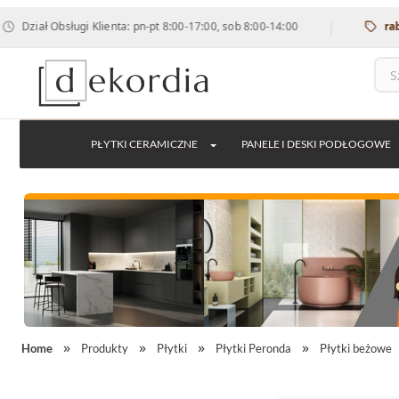
|
Obsługi Klienta: pn-pt 8:00-17:00, sob 8:00-14:00
rabat 12% n
PŁYTKI CERAMICZNE
PANELE I DESKI PODŁOGOWE
Home
Produkty
Płytki
Płytki Peronda
Płytki beżowe