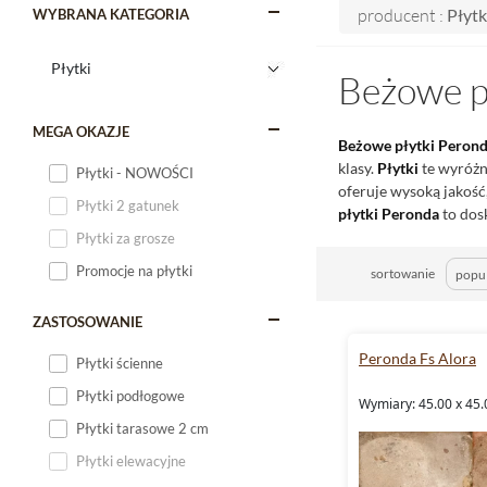
producent :
Płytk
WYBRANA KATEGORIA
Beżowe p
MEGA OKAZJE
Beżowe
płytki Peron
klasy.
Płytki
te wyróżni
Płytki - NOWOŚCI
oferuje wysoką jakość
Płytki 2 gatunek
płytki Peronda
to dos
Płytki za grosze
Promocje na płytki
sortowanie
ZASTOSOWANIE
Peronda Fs Alora
Płytki ścienne
Płytki podłogowe
Wymiary: 45.00 x 45.
Płytki tarasowe 2 cm
Płytki elewacyjne