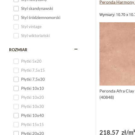
Peronda Harmony 
Styl skandynawski
Wymiary: 10.70 x 10.
Styl śródziemnomorski
Styl vintage
Styl wiktoriański
ROZMIAR
Płytki 5x20
Płytki 7,5x15
Płytki 7,5x30
Płytki 10x10
Peronda Afra Clay 
(40848)
Płytki 10x20
Płytki 10x30
Płytki 10x40
Płytki 15x15
218,57 zł/m
Płytki 20x20