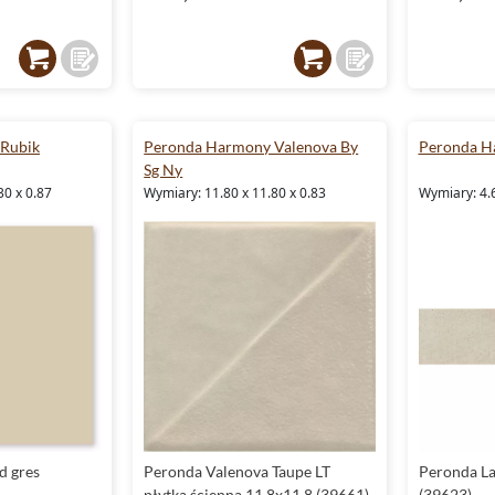
Rubik
Peronda Harmony Valenova By
Peronda H
Sg Ny
30 x 0.87
Wymiary: 11.80 x 11.80 x 0.83
Wymiary: 4.6
d gres
Peronda Valenova Taupe LT
Peronda La
płytka ścienna 11.8x11.8 (39661)
(39623)