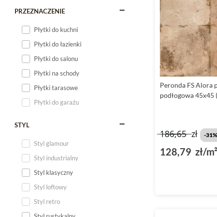
PRZEZNACZENIE
Płytki do kuchni
Płytki do łazienki
Płytki do salonu
Płytki na schody
Peronda FS Alora 
Płytki tarasowe
podłogowa 45x45 
Płytki do garażu
STYL
186,65
zł
-31
Styl glamour
128,79 zł/m
Styl industrialny
Styl klasyczny
Styl loftowy
Styl retro
Styl rustykalny