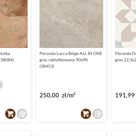
płytka
Peronda Lucca Beige ALL IN ONE
Peronda D
(38084)
gres rektyfikowany 90x90
gres 22.3x
(38453)
%
²
250,00 zł/m²
191,99 