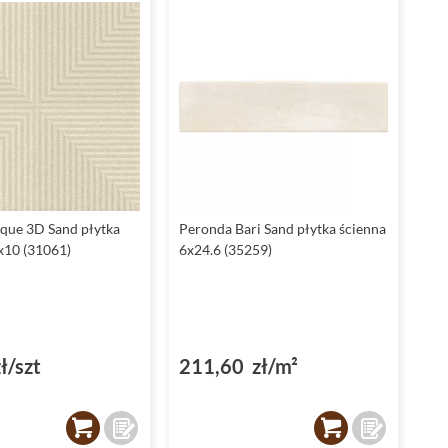
que 3D Sand płytka
Peronda Bari Sand płytka ścienna
x10 (31061)
6x24.6 (35259)
ł/szt
211,60 zł/m²