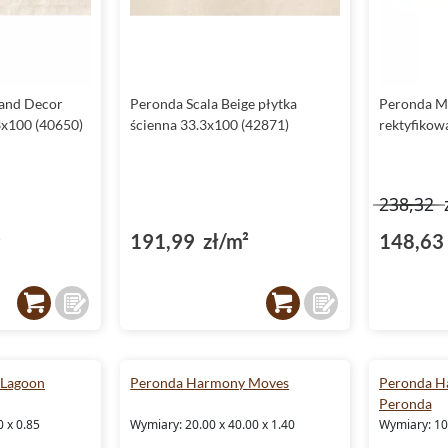
and Decor
Peronda Scala Beige płytka
Peronda M
3x100 (40650)
ścienna 33.3x100 (42871)
rektyfikow
238,32
²
191,99 zł/m²
148,63 
 Lagoon
Peronda Harmony Moves
Peronda H
Peronda
0 x 0.85
Wymiary: 20.00 x 40.00 x 1.40
Wymiary: 10.