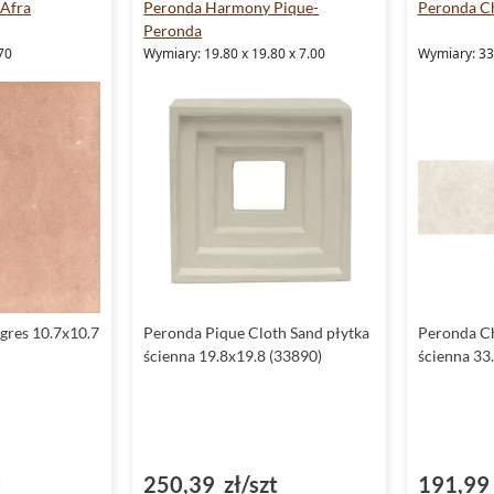
Afra
Peronda Harmony Pique-
Peronda C
Peronda
70
Wymiary: 19.80 x 19.80 x 7.00
Wymiary: 33.
gres 10.7x10.7
Peronda Pique Cloth Sand płytka
Peronda C
ścienna 19.8x19.8 (33890)
ścienna 33
²
250,39 zł/szt
191,99 