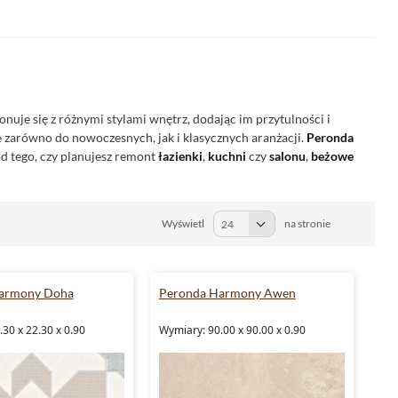
onuje się z różnymi stylami wnętrz, dodając im przytulności i
e zarówno do nowoczesnych, jak i klasycznych aranżacji.
Peronda
d tego, czy planujesz remont
łazienki
,
kuchni
czy
salonu
,
beżowe
Wyświetl
na stronie
armony Doha
Peronda Harmony Awen
30 x 22.30 x 0.90
Wymiary: 90.00 x 90.00 x 0.90