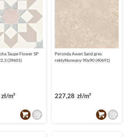
oha Taupe Flower SP
Peronda Awen Sand gres
22.3 (39601)
rektyfikowany 90x90 (40691)
zł/m²
227,28 zł/m²