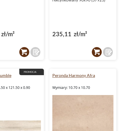
zł/m²
235,11 zł/m²
PROMOCJA
umble
Peronda Harmony Afra
50 x 121.50 x 0.90
Wymiary: 10.70 x 10.70