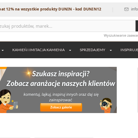
|
a wszystkie produkty DUNIN - kod DUNIN12
info@dekordia
Wyszukiwanie zaaw
KAMIEŃ I IMITACJA KAMIENIA
SPRZEDAJEMY
INSPIRUJ