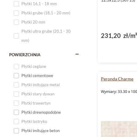
Płytki 16,1 - 18 mm
Płytki 120x60
Płytki grube (18,1 - 20 mm)
Płytki 75x75
Płytki 20 mm
Płytki 80x80
Płytki ultra grube (20,1 - 30
231,20 zł/m
Płytki 90x90
mm)
Płytki 120x120
Płytki małe
POWIERZCHNIA
Płytki duże
Płytki ceglane
Płytki wielkoformatowe
Płytki cementowe
Peronda Charme
Płytki imitujące metal
Wymiary: 33.30 x 100
Płytki stary dywan
Płytki trawertyn
Płytki drewnopodobne
Płytki lastryko
Płytki imitujące beton