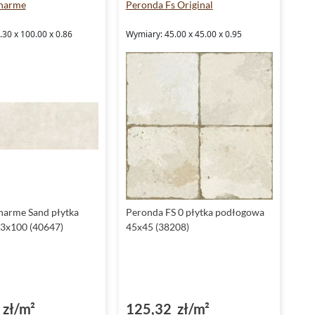
harme
Peronda Fs Original
30 x 100.00 x 0.86
Wymiary: 45.00 x 45.00 x 0.95
harme Sand płytka
Peronda FS 0 płytka podłogowa
.3x100 (40647)
45x45 (38208)
zł/m²
125,32 zł/m²