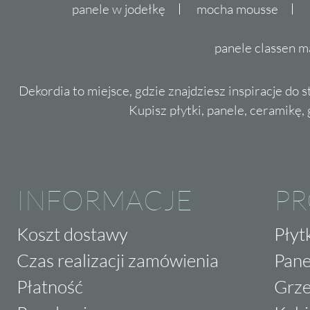
panele w jodełkę
mocha mousse
panele classen m
Dekordia to miejsce, gdzie znajdziesz inspiracje do 
Kupisz płytki, panele, ceramikę, g
INFORMACJE
P
Koszt dostawy
Płyt
Czas realizacji zamówienia
Pane
Płatność
Grze