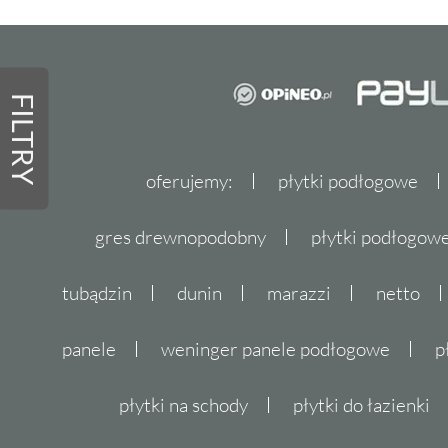
FILTRY
oferujemy:
płytki podłogowe
gres drewnopodobny
płytki podłogo
tubądzin
dunin
marazzi
netto
panele
weninger panele podłogowe
p
płytki na schody
płytki do łazienki