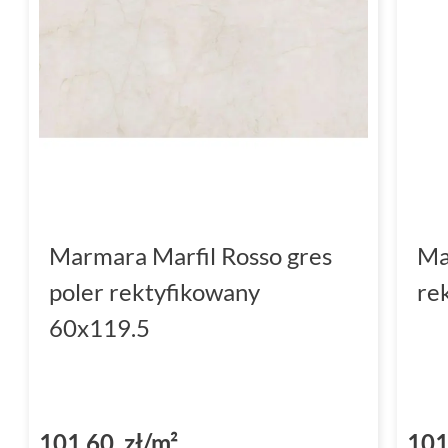
Marmara Marfil Rosso gres
Ma
poler rektyfikowany
re
60x119.5
101,60 zł/m²
101