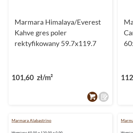
Marmara Himalaya/Everest
Ma
Kahve gres poler
Ca
rektyfikowany 59.7x119.7
60
101,60 zł/m²
112
Marmara Alabastrino
Marma
Wymiary: 60.00 x 120.00 x 0.90
Wymiary