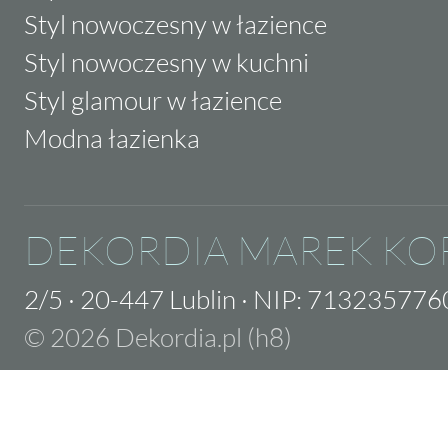
Styl nowoczesny w łazience
Styl nowoczesny w kuchni
Styl glamour w łazience
Modna łazienka
DEKORDIA MAREK KO
2/5
·
20-447 Lublin
·
NIP: 713235776
© 2026 Dekordia.pl (h8)