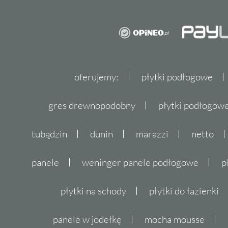
oferujemy:
płytki podłogowe
gres drewnopodobny
płytki podłogo
tubądzin
dunin
marazzi
netto
panele
weninger panele podłogowe
p
płytki na schody
płytki do łazienki
panele w jodełkę
mocha mousse