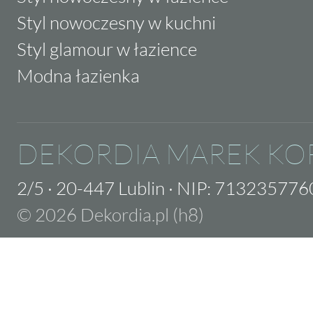
Styl nowoczesny w kuchni
Styl glamour w łazience
Modna łazienka
DEKORDIA MAREK KO
2/5
·
20-447 Lublin
·
NIP: 713235776
© 2026 Dekordia.pl (h8)