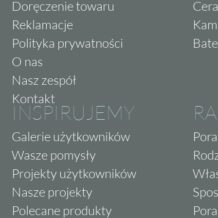
Doręczenie towaru
Cera
Reklamacje
Kam
Polityka prywatności
Bate
O nas
Nasz zespół
Kontakt
INSPIRUJEMY
RA
Galerie użytkowników
Pora
Wasze pomysły
Rodz
Projekty użytkowników
Właś
Nasze projekty
Spos
Polecane produkty
Pora