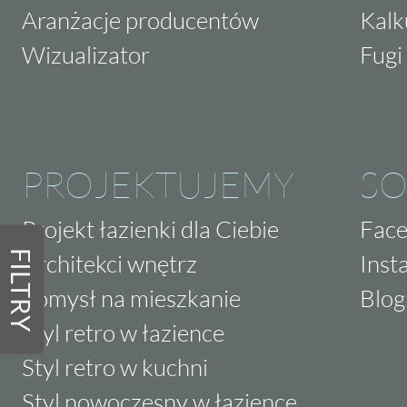
Aranżacje producentów
Kalk
Wizualizator
Fugi 
PROJEKTUJEMY
SO
Projekt łazienki dla Ciebie
Fac
FILTRY
Architekci wnętrz
Inst
Pomysł na mieszkanie
Blog
Styl retro w łazience
Styl retro w kuchni
Styl nowoczesny w łazience