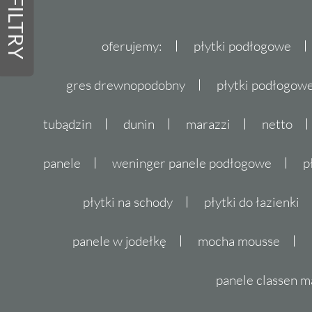
FILTRY
oferujemy:
płytki podłogowe
gres drewnopodobny
płytki podłogo
tubądzin
dunin
marazzi
netto
panele
weninger panele podłogowe
p
płytki na schody
płytki do łazienki
panele w jodełkę
mocha mousse
panele classen m