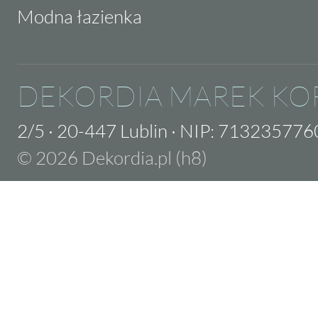
Modna łazienka
DEKORDIA MAREK KO
2/5
·
20-447 Lublin
·
NIP: 713235776
© 2026 Dekordia.pl (h8)