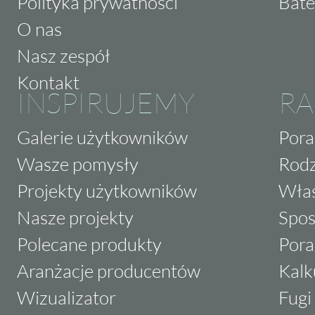
Polityka prywatności
Bate
O nas
Nasz zespół
Kontakt
INSPIRUJEMY
RA
Galerie użytkowników
Pora
Wasze pomysły
Rodz
Projekty użytkowników
Właś
Nasze projekty
Spos
Polecane produkty
Pora
Aranżacje producentów
Kalk
Wizualizator
Fugi 