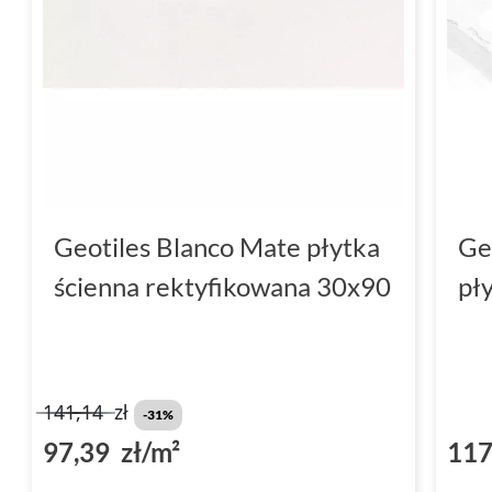
Geotiles Blanco Mate płytka
Ge
ścienna rektyfikowana 30x90
pł
141,14
zł
-31%
97,39 zł/m²
117