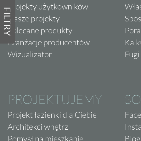
Projekty użytkowników
Właś
FILTRY
Nasze projekty
Spos
Polecane produkty
Pora
Aranżacje producentów
Kalk
Wizualizator
Fugi 
PROJEKTUJEMY
SO
Projekt łazienki dla Ciebie
Fac
Architekci wnętrz
Inst
Pomysł na mieszkanie
Blog