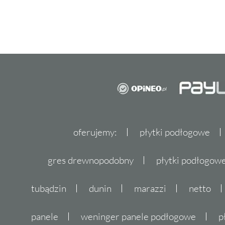
oferujemy:
płytki podłogowe
gres drewnopodobny
płytki podłogo
tubądzin
dunin
marazzi
netto
panele
weninger panele podłogowe
p