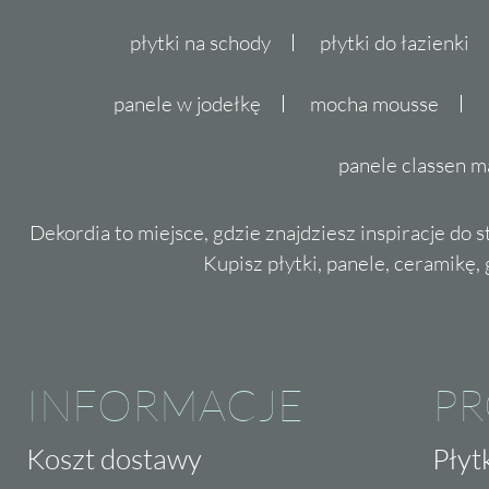
płytki na schody
płytki do łazienki
panele w jodełkę
mocha mousse
panele classen m
Dekordia to miejsce, gdzie znajdziesz inspiracje do 
Kupisz płytki, panele, ceramikę, g
INFORMACJE
P
Koszt dostawy
Płyt