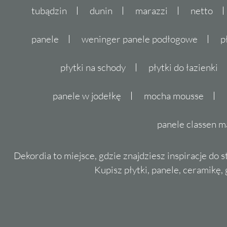
tubądzin
dunin
marazzi
netto
panele
weninger panele podłogowe
p
płytki na schody
płytki do łazienki
panele w jodełkę
mocha mousse
panele classen m
Dekordia to miejsce, gdzie znajdziesz inspiracje do 
Kupisz płytki, panele, ceramikę, g