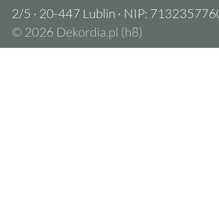
2/5
·
20-447 Lublin
·
NIP: 713235776
© 2026 Dekordia.pl (h8)