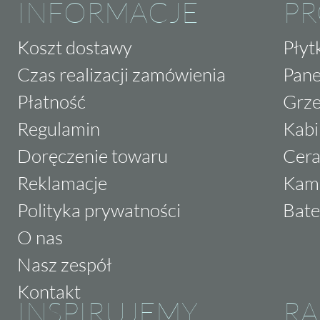
INFORMACJE
P
Koszt dostawy
Płyt
Czas realizacji zamówienia
Pane
Płatność
Grze
Regulamin
Kabi
Doręczenie towaru
Cera
Reklamacje
Kam
Polityka prywatności
Bate
O nas
Nasz zespół
Kontakt
INSPIRUJEMY
RA