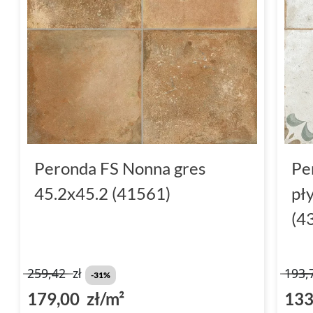
Peronda FS Nonna gres
Pe
45.2x45.2 (41561)
pł
(4
259,42
zł
193,
-31%
179,00 zł/m²
133