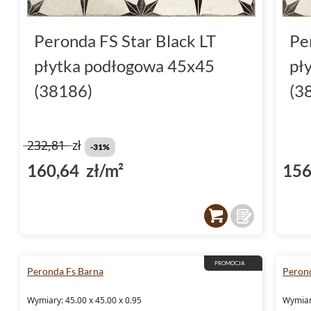
Peronda FS Star Black LT
Pe
płytka podłogowa 45x45
pł
(38186)
(3
232,81
zł
-31%
160,64 zł/m²
156
PROMOCJA
Peronda Fs Barna
Peron
Wymiary: 45.00 x 45.00 x 0.95
Wymiary