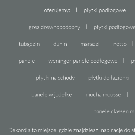
oferujemy:
płytki podłogowe
gres drewnopodobny
płytki podłogo
tubądzin
dunin
marazzi
netto
panele
weninger panele podłogowe
p
płytki na schody
płytki do łazienki
panele w jodełkę
mocha mousse
panele classen m
Dekordia to miejsce, gdzie znajdziesz inspiracje do 