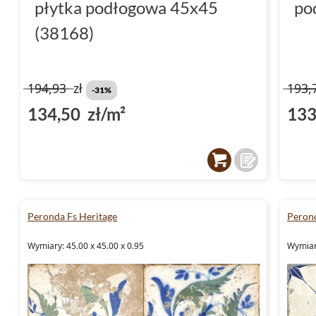
płytka podłogowa 45x45
po
(38168)
194,93
zł
193,
-31%
134,50 zł/m²
133
Peronda Fs Heritage
Perond
Wymiary: 45.00 x 45.00 x 0.95
Wymiary