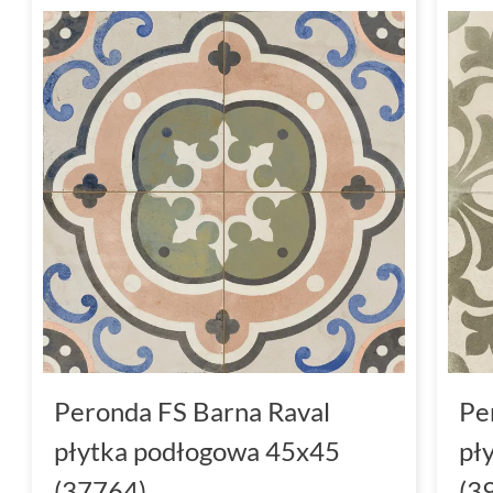
Peronda FS Barna Raval
Pe
płytka podłogowa 45x45
pł
(37764)
(3