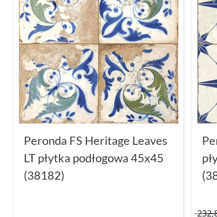
Peronda FS Heritage Leaves
Pe
LT płytka podłogowa 45x45
pł
(38182)
(3
232,