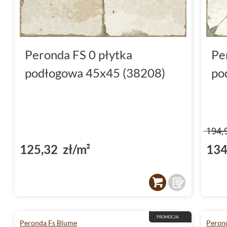
Peronda FS 0 płytka
Pe
podłogowa 45x45 (38208)
po
194,
125,32 zł/m²
134
PROMOCJA
Peronda Fs Blume
Perond