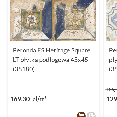
Peronda FS Heritage Square
Pe
LT płytka podłogowa 45x45
pł
(38180)
(3
186,
169,30 zł/m²
129