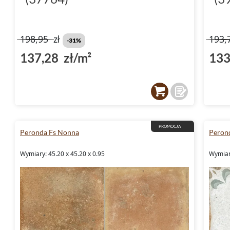
198,95
zł
193,
-31%
137,28 zł/m²
133
PROMOCJA
Peronda Fs Nonna
Peron
Wymiary: 45.20 x 45.20 x 0.95
Wymiary