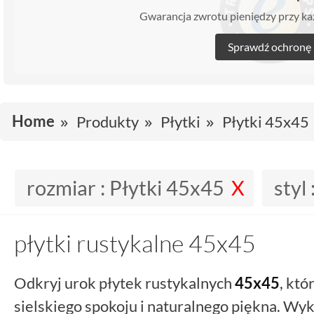
Gwarancja zwrotu pieniędzy przy 
Sprawdź ochronę
Home
Produkty
Płytki
Płytki 45x45
rozmiar :
Płytki 45x45
styl 
płytki rustykalne 45x45
Odkryj urok płytek rustykalnych
45x45
, któ
sielskiego spokoju i naturalnego piękna. Wy