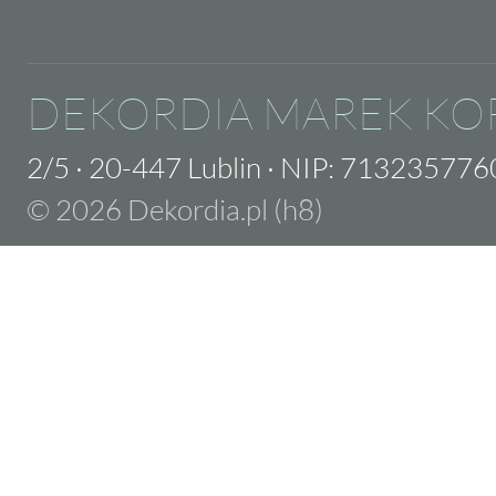
DEKORDIA MAREK KO
2/5
·
20-447 Lublin
·
NIP: 713235776
© 2026 Dekordia.pl (h8)