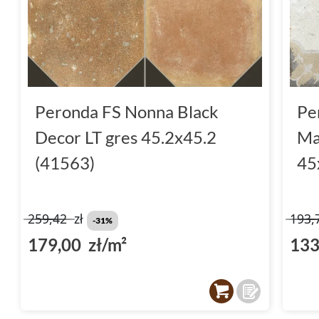
Peronda FS Nonna Black
Pe
Decor LT gres 45.2x45.2
Ma
(41563)
45
259,42
zł
193,
-31%
179,00 zł/m²
133