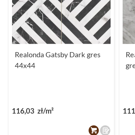
Realonda Gatsby Dark gres
Re
44x44
gr
116,03 zł/m²
111