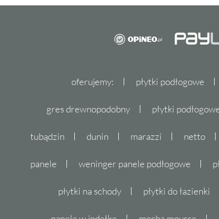
oferujemy:
płytki podłogowe
gres drewnopodobny
płytki podłogo
tubądzin
dunin
marazzi
netto
panele
weninger panele podłogowe
p
płytki na schody
płytki do łazienki
panele w jodełkę
mocha mousse