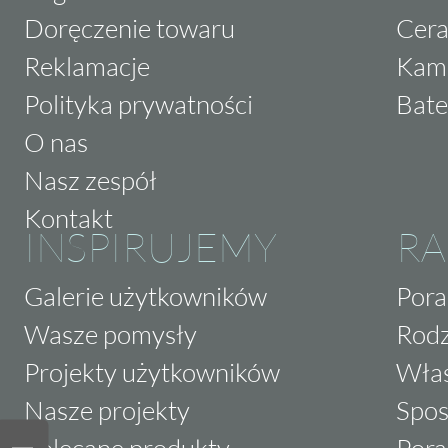
Doręczenie towaru
Cera
Reklamacje
Kam
Polityka prywatności
Bate
O nas
Nasz zespół
Kontakt
INSPIRUJEMY
RA
Galerie użytkowników
Pora
Wasze pomysły
Rodz
Projekty użytkowników
Właś
Nasze projekty
Spos
Polecane produkty
Pora