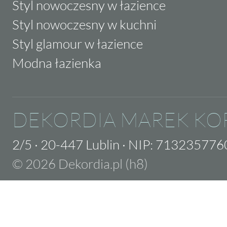
Styl nowoczesny w łazience
Styl nowoczesny w kuchni
Styl glamour w łazience
Modna łazienka
DEKORDIA MAREK KO
2/5
·
20-447 Lublin
·
NIP: 713235776
© 2026 Dekordia.pl (h8)