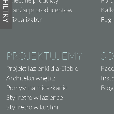
FILTRY
Aranżacje producentów
Kalk
Wizualizator
Fugi 
PROJEKTUJEMY
SO
Projekt łazienki dla Ciebie
Fac
Architekci wnętrz
Inst
Pomysł na mieszkanie
Blog
Styl retro w łazience
Styl retro w kuchni